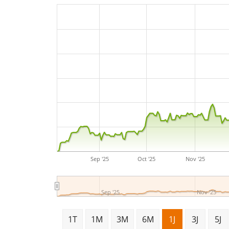
Sep '25
Oct '25
Nov '25
Sep '25
Nov '25
1T
1M
3M
6M
1J
3J
5J