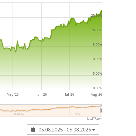
25.00%
20.00%
15.00%
10.00%
5.00%
0.00%
May '26
Jun '26
Jul '26
Aug '26
May '26
Jul '26
justETF.com
05.08.2025 - 05.08.2026