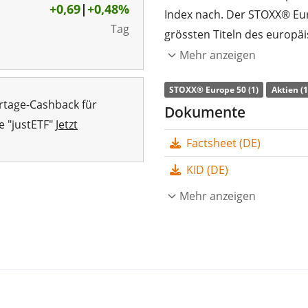
+0,69
|
+0,48%
Index nach. Der STOXX® Eur
Tag
grössten Titeln des europä
Mehr anzeigen
Die
TER
(Gesamtkostenquote
Stoxx Europe 50 UCITS ETF A
STOXX® Europe 50 (1)
Aktien (
rtage-Cashback für
Europe 50 Index nachbildet.
Dokumente
e "justETF"
Jetzt
synthetisch durch Swaps
(
Factsheet (DE)
Dividendenerträge im ETF
KID (DE)
Der Amundi Stoxx Europe 50
Mio. CHF Fondsvolumen
Mehr anzeigen
.
Frankreich aufgelegt
.