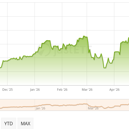
Dec '25
Jan '26
Feb '26
Mar '26
Apr '26
Jan '26
Mar '26
YTD
MAX