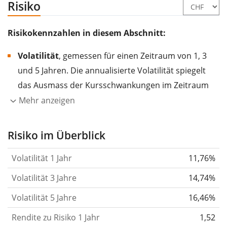
Risiko
Risikokennzahlen in diesem Abschnitt:
Volatilität
, gemessen für einen Zeitraum von 1, 3
und 5 Jahren. Die annualisierte Volatilität spiegelt
das Ausmass der Kursschwankungen im Zeitraum
eines Jahres wider.
Je höher die Volatilität, desto
Mehr anzeigen
stärker hat sich der Kurs des Wertpapiers (der
Aktie, des ETF, usw.) in der Vergangenheit
Risiko im Überblick
verändert.
Wertpapiere mit höherer Volatilität
Volatilität 1 Jahr
11,76%
gelten im Allgemeinen als risikoreicher. Wir
berechnen die Volatilität auf Basis der Daten der
Volatilität 3 Jahre
14,74%
letzten 1, 3 und 5 Jahre, damit du sehen kannst, ob
Volatilität 5 Jahre
16,46%
die Kursschwankungen im Laufe der Zeit stärker
Rendite zu Risiko 1 Jahr
oder schwächer wurden. Weitere Informationen
1,52