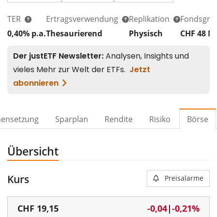
TER
Ertragsverwendung
Replikation
Fondsgrö
0,40% p.a.
Thesaurierend
Physisch
CHF 48
M
ensetzung
Sparplan
Rendite
Risiko
Börse
Übersicht
Kurs
Preisalarme
CHF
19,15
-0,04
|
-0,21%