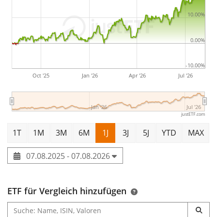
10.00%
0.00%
-10.00%
Oct '25
Jan '26
Apr '26
Jul '26
Jan '26
Jul '26
justETF.com
1T
1M
3M
6M
1J
3J
5J
YTD
MAX
07.08.2025 - 07.08.2026
ETF für Vergleich hinzufügen