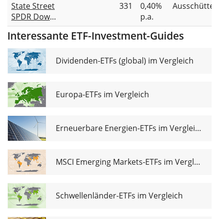
State Street
331
0,40%
Ausschütte
SPDR Dow
p.a.
Jones Global
Interessante ETF-Investment-Guides
Real Estate
UCITS ETF USD
Unhedged
Dividenden-ETFs (global) im Vergleich
(Dist)
Europa-ETFs im Vergleich
Erneuerbare Energien-ETFs im Vergleich
MSCI Emerging Markets-ETFs im Vergleich
Schwellenländer-ETFs im Vergleich