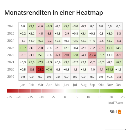
Monatsrenditen in einer Heatmap
2026
0,0
+7,1
-4,6
+6,3
-0,9
+5,4
+3,0
-0,7
0,0
0,0
0,0
0,0
2025
+2,2
+2,2
-4,5
-6,5
+1,5
-2,9
+0,8
+3,4
+0,2
-0,5
+3,0
-3,3
2024
-1,3
+1,9
+5,2
-5,2
+2,6
+0,3
+3,5
+2,6
+1,9
-2,4
+4,7
-4,4
2023
+9,7
-3,6
-5,0
-0,8
-2,5
+2,3
+0,4
-2,2
-3,2
-5,5
+7,0
+4,9
2022
-3,9
-3,7
+5,6
-0,6
-6,1
-9,0
+7,8
-4,1
-12,4
+5,7
+1,0
-6,1
2021
+0,3
+5,6
+7,7
+2,9
+0,6
+3,8
+2,2
+2,1
-3,2
+3,2
-0,9
+6,3
2020
+0,5
-8,6
-23,2
+7,6
-0,5
+0,3
-1,6
+1,3
-1,0
-4,1
+11,9
+1,2
2019
0,0
0,0
0,0
0,0
0,0
0,0
0,0
0,0
0,0
0,0
+0,4
-3,4
Jan
Feb
Mär
Apr
Mai
Jun
Jul
Aug
Sep
Okt
Nov
Dez
-25
-20
-15
-10
-5
0
5
10
15
20
25
justETF.com
Bild