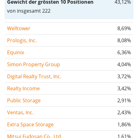
Gewicht der grössten 10 Positionen
43,12%
von insgesamt 222
Welltower
8,69%
Prologis, Inc.
8,08%
Equinix
6,36%
Simon Property Group
4,04%
Digital Realty Trust, Inc.
3,72%
Realty Income
3,42%
Public Storage
2,91%
Ventas, Inc.
2,43%
Extra Space Storage
1,86%
Mitsui Fudosan Co., Ltd.
1,61%