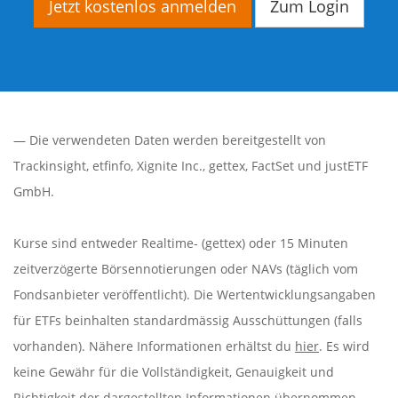
Jetzt kostenlos anmelden
Zum Login
— Die verwendeten Daten werden bereitgestellt von
Trackinsight
,
etfinfo
,
Xignite Inc.
,
gettex
,
FactSet
und justETF
GmbH.
Kurse sind entweder Realtime- (gettex) oder 15 Minuten
zeitverzögerte Börsennotierungen oder NAVs (täglich vom
Fondsanbieter veröffentlicht). Die Wertentwicklungsangaben
für ETFs beinhalten standardmässig Ausschüttungen (falls
vorhanden). Nähere Informationen erhältst du
hier
. Es wird
keine Gewähr für die Vollständigkeit, Genauigkeit und
Richtigkeit der dargestellten Informationen übernommen.