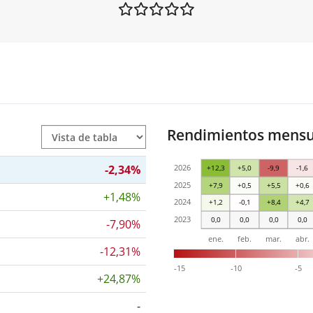
Rendimientos mensua
-2,34%
2026
+12,3
+5,0
-9,9
-1,6
2025
+7,9
+0,5
+5,5
+0,6
+1,48%
2024
+1,2
-0,1
+8,4
+4,7
2023
0,0
0,0
0,0
0,0
-7,90%
ene.
feb.
mar.
abr.
-12,31%
-15
-10
-5
+24,87%
-