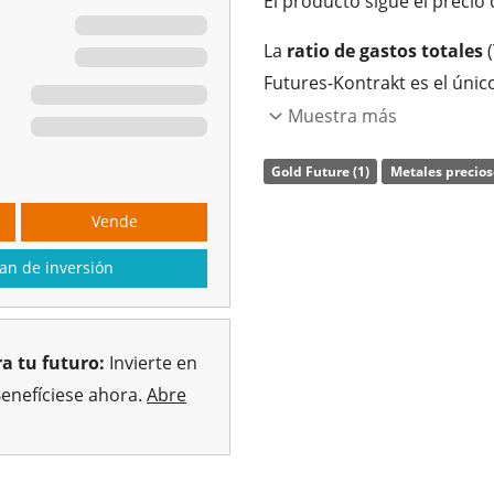
El producto sigue el precio 
La
ratio de gastos totales
(
Futures-Kontrakt es el único
replica la rentabilidad del
Muestra más
swap
.
Gold Future (1)
Metales precios
El ETC se
lanzó el 9 de dic
Vende
Alemania
.
an de inversión
a tu futuro:
Invierte en
Benefíciese ahora.
Abre