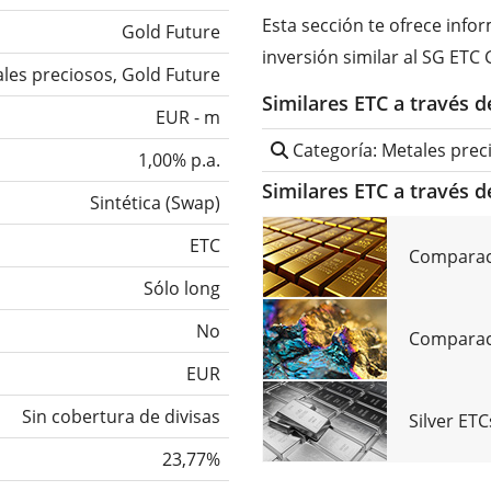
Esta sección te ofrece inf
Gold Future
inversión similar al SG ETC
les preciosos, Gold Future
Similares ETC a través 
EUR - m
Categoría: Metales prec
1,00% p.a.
Similares ETC a través d
Sintética
(
Swap
)
ETC
Comparac
Sólo long
No
Comparaci
EUR
Sin cobertura de divisas
Silver ET
23,77%