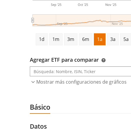
Sep '25
Oct '25
Nov '25
Sep '25
Nov '25
1d
1m
3m
6m
1a
3a
5a
Agregar ETF para comparar
Mostrar más configuraciones de gráficos
Básico
Datos