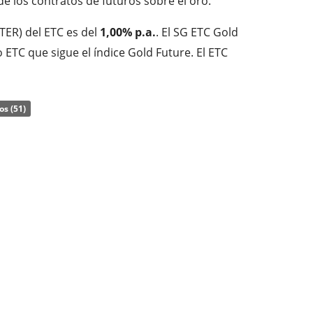
de los contratos de futuros sobre el oro.
TER) del ETC es del
1,00% p.a.
. El SG ETC Gold
 ETC que sigue el índice Gold Future. El ETC
 índice subyacente de forma
sintética con un
os (51)
iembre de 2022
y está
domiciliado en