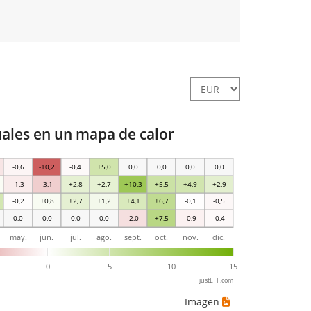
les en un mapa de calor
-0,6
-10,2
-0,4
+5,0
0,0
0,0
0,0
0,0
-1,3
-3,1
+2,8
+2,7
+10,3
+5,5
+4,9
+2,9
-0,2
+0,8
+2,7
+1,2
+4,1
+6,7
-0,1
-0,5
0,0
0,0
0,0
0,0
-2,0
+7,5
-0,9
-0,4
may.
jun.
jul.
ago.
sept.
oct.
nov.
dic.
0
5
10
15
justETF.com
Imagen