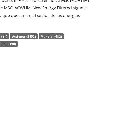
CITS ETF Acc replica el índice MSCI ACWI IMI
ice MSCI ACWI IMI New Energy Filtered sigue a
que operan en el sector de las energías
s se filtran con arreglo a criterios ASG
 y de gobierno corporativo).
d (1)
Acciones (2152)
Mundial (682)
TER) del ETF es del
0,60% p.a.
. El Amundi MSCI
limpia (18)
 el único ETF que sigue el índice MSCI ACWI
TF replica la rentabilidad del índice
s los componentes del índice (réplica
del ETF se
acumulan
y se reinvierten en el ETF.
 UCITS ETF Acc tiene
197m Euro de activos
ó el 23 de abril de 2021
y está
domiciliado en