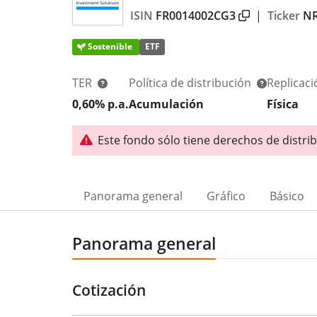
ISIN
FR0014002CG3
|
Ticker
NR
Sostenible
ETF
TER
Política de distribución
Replicac
0,60% p.a.
Acumulación
Física
Este fondo sólo tiene derechos de distrib
Panorama general
Gráfico
Básico
Panorama general
Cotización