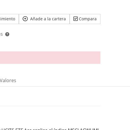
uimiento
Añade a la cartera
Compara
es
 Valores