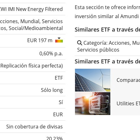
Esta sección te ofrece inf
WI IMI New Energy Filtered
inversión similar al Amund
cciones, Mundial, Servicios
cos, Social/Medioambiental
Similares ETF a través 
EUR 197 m
Categoría: Acciones, Mun
Servicios públicos
0,60% p.a.
Similares ETF a través d
(
Replicación física perfecta
)
ETF
Comparaci
Sólo long
Sí
Utilities 
EUR
Sin cobertura de divisas
20,23%