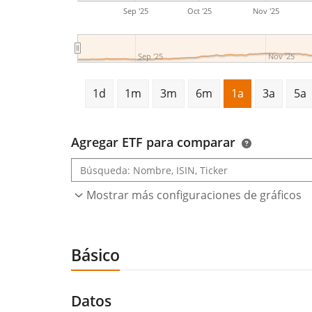
Sep '25
Oct '25
Nov '25
Sep '25
Nov '25
1d
1m
3m
6m
1a
3a
5a
Agregar ETF para comparar
Mostrar más configuraciones de gráficos
Básico
Datos