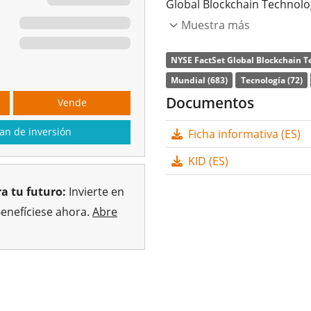
Global Blockchain Technolo
worldwide that have busines
Muestra más
technologies.
NYSE FactSet Global Blockchain T
La
ratio de gastos totales
(
Mundial (683)
Tecnología (72)
Blockchain Technology UCITS
Documentos
Vende
índice NYSE FactSet Global 
an de inversión
Ficha informativa (ES)
replica la rentabilidad del
componentes del índice (rép
KID (ES)
acumulan
y se reinvierten 
a tu futuro:
Invierte en
El iShares Blockchain Tech
Benefíciese ahora.
Abre
de activos gestionados
. El
está
domiciliado en Irland