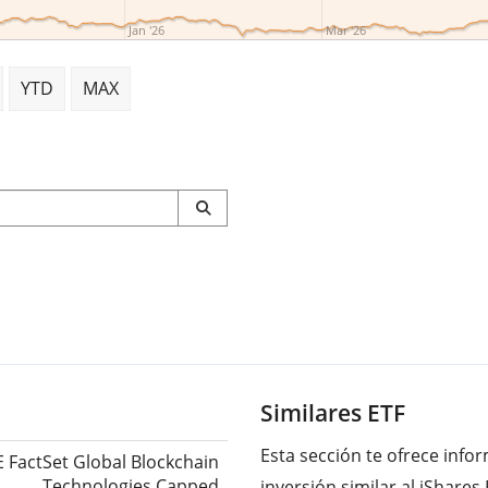
Jan '26
Mar '26
YTD
MAX
Similares ETF
Esta sección te ofrece inf
 FactSet Global Blockchain
Technologies Capped
inversión similar al iShare