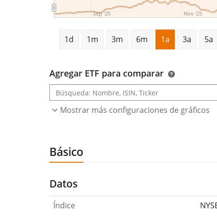
Sep '25
Nov '25
1d
1m
3m
6m
1a
3a
5a
Agregar ETF para comparar
Mostrar más configuraciones de gráficos
Básico
Datos
Índice
NYSE