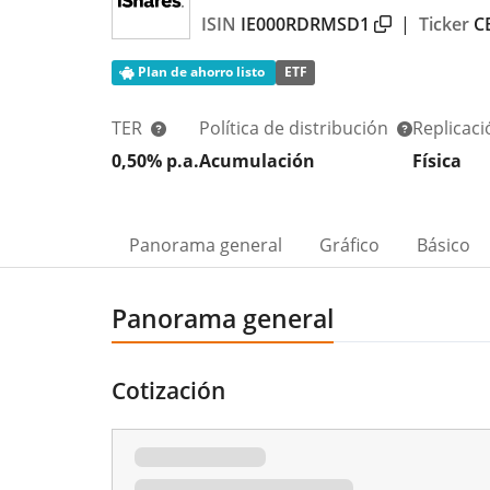
ISIN
IE000RDRMSD1
|
Ticker
C
Plan de ahorro listo
ETF
TER
Política de distribución
Replicac
0,50% p.a.
Acumulación
Física
Panorama general
Gráfico
Básico
Panorama general
Cotización