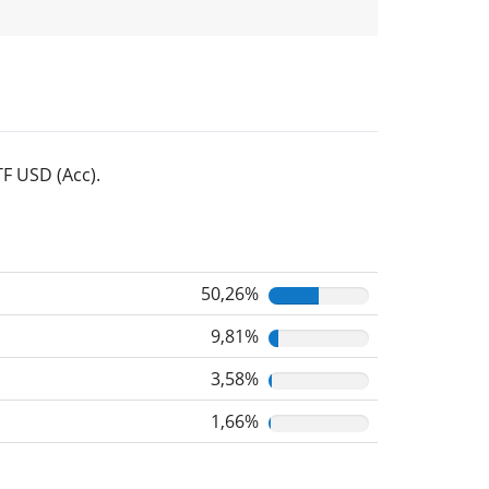
F USD (Acc).
50,26%
9,81%
3,58%
1,66%