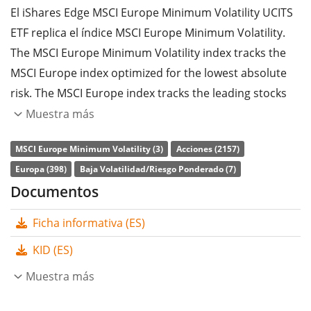
El iShares Edge MSCI Europe Minimum Volatility UCITS
ETF replica el índice MSCI Europe Minimum Volatility.
The MSCI Europe Minimum Volatility index tracks the
MSCI Europe index optimized for the lowest absolute
risk. The MSCI Europe index tracks the leading stocks
from 15 European industrial countries.
Muestra más
La
ratio de gastos totales
(TER) del ETF es del
0,25%
MSCI Europe Minimum Volatility (3)
Acciones (2157)
p.a.
. El iShares Edge MSCI Europe Minimum Volatility
Europa (398)
Baja Volatilidad/Riesgo Ponderado (7)
UCITS ETF es el ETF más grande que sigue el índice
Documentos
MSCI Europe Minimum Volatility. El ETF replica la
Ficha informativa (ES)
rentabilidad del índice subyacente comprando una
selección de los componentes más relevantes del
KID (ES)
índice (técnica de muestreo). Los dividendos del ETF se
Muestra más
acumulan
y se reinvierten en el ETF.