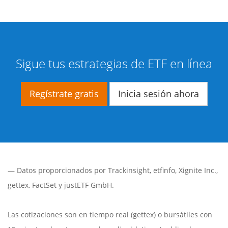
Sigue tus estrategias de ETF en línea
Regístrate gratis
Inicia sesión ahora
— Datos proporcionados por
Trackinsight
,
etfinfo
,
Xignite Inc.
,
gettex
,
FactSet
y justETF GmbH.
Las cotizaciones son en tiempo real (gettex) o bursátiles con