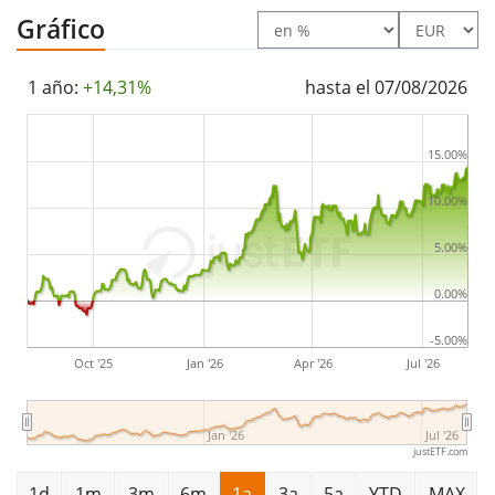
El iShares Edge MSCI Europe Minimum Volatility UCITS
Gráfico
ETF es un ETF grande con
886m Euro de activos
gestionados
. El ETF se
lanzó el 30 de noviembre de
1 año:
+14,31%
hasta el 07/08/2026
2012
y está
domiciliado en Irlanda
.
15.00%
10.00%
5.00%
0.00%
-5.00%
Oct '25
Jan '26
Apr '26
Jul '26
Jan '26
Jul '26
justETF.com
1d
1m
3m
6m
1a
3a
5a
YTD
MAX