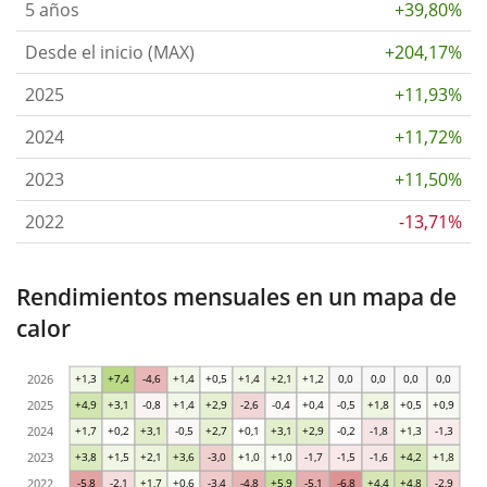
5 años
+39,80%
Desde el inicio (MAX)
+204,17%
2025
+11,93%
2024
+11,72%
2023
+11,50%
2022
-13,71%
Rendimientos mensuales en un mapa de
calor
2026
+1,3
+7,4
-4,6
+1,4
+0,5
+1,4
+2,1
+1,2
0,0
0,0
0,0
0,0
2025
+4,9
+3,1
-0,8
+1,4
+2,9
-2,6
-0,4
+0,4
-0,5
+1,8
+0,5
+0,9
2024
+1,7
+0,2
+3,1
-0,5
+2,7
+0,1
+3,1
+2,9
-0,2
-1,8
+1,3
-1,3
2023
+3,8
+1,5
+2,1
+3,6
-3,0
+1,0
+1,0
-1,7
-1,5
-1,6
+4,2
+1,8
2022
-5,8
-2,1
+1,7
+0,6
-3,4
-4,8
+5,9
-5,1
-6,8
+4,4
+4,8
-2,9