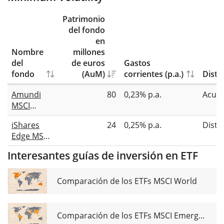
Patrimonio
del fondo
en
Nombre
millones
del
de euros
Gastos
fondo
(AuM)
corrientes (p.a.)
Distr
Amundi
80
0,23% p.a.
Acum
MSCI
Europe
iShares
24
0,25% p.a.
Distr
Minimum
Edge MSCI
Volatility
Europe
Factor
Interesantes guías de inversión en ETF
Minimum
UCITS ETF
Volatility
EUR (C)
UCITS ETF
Comparación de los ETFs MSCI World
EUR (Dist)
Comparación de los ETFs MSCI Emerging Markets