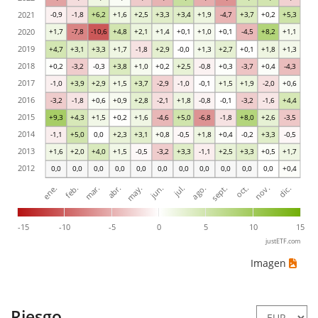
2021
-0,9
-1,8
+6,2
+1,6
+2,5
+3,3
+3,4
+1,9
-4,7
+3,7
+0,2
+5,3
2020
+1,7
-7,8
-10,6
+4,8
+2,1
+1,4
+0,1
+1,0
+0,1
-4,5
+8,2
+1,1
2019
+4,7
+3,1
+3,3
+1,7
-1,8
+2,9
-0,0
+1,3
+2,7
+0,1
+1,8
+1,3
2018
+0,2
-3,2
-0,3
+3,8
+1,0
+0,2
+2,5
-0,8
+0,3
-3,7
+0,4
-4,3
2017
-1,0
+3,9
+2,9
+1,5
+3,7
-2,9
-1,0
-0,1
+1,5
+1,9
-2,0
+0,6
2016
-3,2
-1,8
+0,6
+0,9
+2,8
-2,1
+1,8
-0,8
-0,1
-3,2
-1,6
+4,4
2015
+9,3
+4,3
+1,5
+0,2
+1,6
-4,6
+5,0
-6,8
-1,8
+8,0
+2,6
-3,5
2014
-1,1
+5,0
0,0
+2,3
+3,1
+0,8
-0,5
+1,8
+0,4
-0,2
+3,3
-0,5
2013
+1,6
+2,0
+4,0
+1,5
-0,5
-3,2
+3,3
-1,1
+2,5
+3,3
+0,5
+1,7
2012
0,0
0,0
0,0
0,0
0,0
0,0
0,0
0,0
0,0
0,0
0,0
+0,4
ene.
abr.
jul.
oct.
mar.
jun.
sept.
dic.
feb.
may.
ago.
nov.
-15
-10
-5
0
5
10
15
justETF.com
Imagen
Riesgo