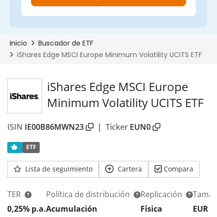
iShares Edge MSCI Europe
Minimum Volatility UCITS ETF
ISIN
IE00B86MWN23
|
Ticker
EUN0
ETF
Lista de seguimiento
Cartera
Compara
TER
Política de distribución
Replicación
Tamañ
0,25% p.a.
Acumulación
Física
EUR 8