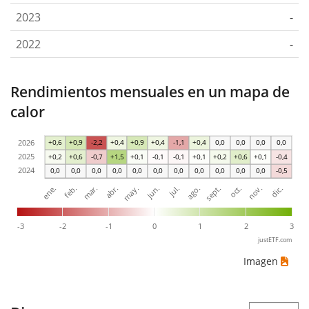
2023
-
2022
-
Rendimientos mensuales en un mapa de
calor
2026
+0,6
+0,9
-2,2
+0,4
+0,9
+0,4
-1,1
+0,4
0,0
0,0
0,0
0,0
2025
+0,2
+0,6
-0,7
+1,5
+0,1
-0,1
-0,1
+0,1
+0,2
+0,6
+0,1
-0,4
2024
0,0
0,0
0,0
0,0
0,0
0,0
0,0
0,0
0,0
0,0
0,0
-0,5
mar.
jun.
sept.
dic.
ene.
abr.
jul.
oct.
feb.
may.
ago.
nov.
-3
-2
-1
0
1
2
3
justETF.com
Imagen