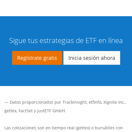
Sigue tus estrategias de ETF en línea
Regístrate gratis
Inicia sesión ahora
— Datos proporcionados por
Trackinsight
,
etfinfo
,
Xignite Inc.
,
gettex
,
FactSet
y justETF GmbH.
Las cotizaciones son en tiempo real (gettex) o bursátiles con