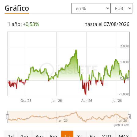
El UBS Core BBG EUR Gov 1-10 UCITS ETF EUR acc tiene
Gráfico
255m Euro de activos gestionados
. El ETF se
lanzó el
6 de diciembre de 2024
y está
domiciliado en
1 año:
+0,53%
hasta el 07/08/2026
Luxemburgo
.
2.00%
1.00%
0.00%
-1.00%
Oct '25
Jan '26
Apr '26
Jul '26
Jan '26
Jul '26
justETF.com
1d
1m
3m
6m
1a
3a
5a
YTD
MAX