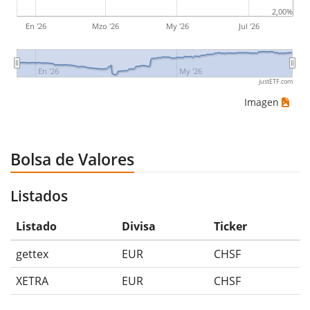
2,00%
En '26
Mzo '26
My '26
Jul '26
En '26
My '26
justETF.com
Imagen
Bolsa de Valores
Listados
Listado
Divisa
Ticker
gettex
EUR
CHSF
XETRA
EUR
CHSF