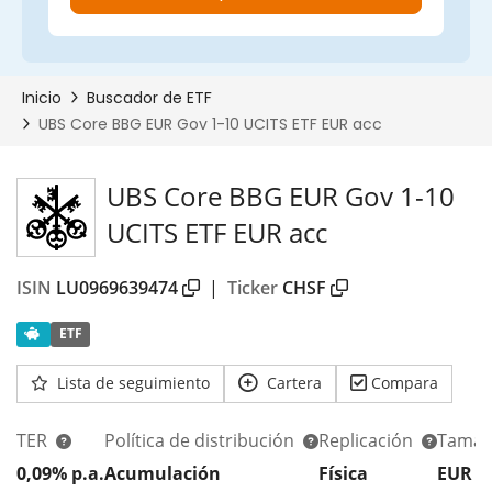
UBS Core BBG EUR Gov 1-10
UCITS ETF EUR acc
ISIN
LU0969639474
|
Ticker
CHSF
ETF
Lista de seguimiento
Cartera
Compara
TER
Política de distribución
Replicación
Tamañ
0,09% p.a.
Acumulación
Física
EUR 2