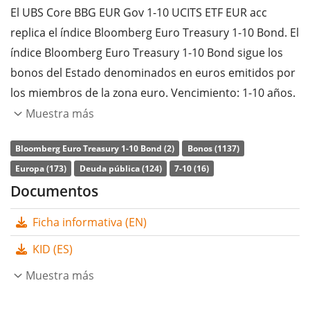
El UBS Core BBG EUR Gov 1-10 UCITS ETF EUR acc
replica el índice Bloomberg Euro Treasury 1-10 Bond. El
índice Bloomberg Euro Treasury 1-10 Bond sigue los
bonos del Estado denominados en euros emitidos por
los miembros de la zona euro. Vencimiento: 1-10 años.
Calificación: Grado de inversión.
Muestra más
La
ratio de gastos totales
(TER) del ETF es del
0,09%
Bloomberg Euro Treasury 1-10 Bond (2)
Bonos (1137)
p.a.
. El UBS Core BBG EUR Gov 1-10 UCITS ETF EUR acc
Europa (173)
Deuda pública (124)
7-10 (16)
es el ETF más barato que sigue el índice Bloomberg
Documentos
Euro Treasury 1-10 Bond. El ETF replica la rentabilidad
Ficha informativa (EN)
del índice subyacente comprando una selección de los
componentes más relevantes del índice (técnica de
KID (ES)
muestreo). Los ingresos por intereses (cupones) del
Muestra más
ETF se
acumulan
y se reinvierten en el ETF.