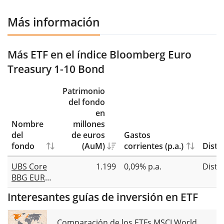
Más información
Más ETF en el índice Bloomberg Euro
Treasury 1-10 Bond
Patrimonio
del fondo
en
Nombre
millones
del
de euros
Gastos
fondo
(AuM)
corrientes (p.a.)
Distr
UBS Core
1.199
0,09% p.a.
Distr
BBG EUR
Gov 1-10
Interesantes guías de inversión en ETF
UCITS ETF
EUR dis
Comparación de los ETFs MSCI World