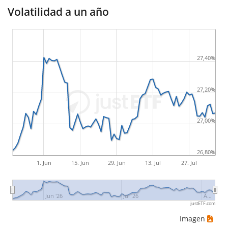
Volatilidad a un año
27,40%
27,20%
27,00%
26,80%
1. Jun
15. Jun
29. Jun
13. Jul
27. Jul
Jun '26
Jul '26
A…
justETF.com
Imagen