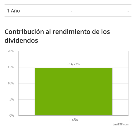
1 Año
-
-
Contribución al rendimiento de los
dividendos
20%
+14,73%
+14,73%
15%
10%
5%
0%
1 Año
justETF.com