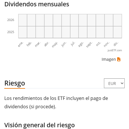
Dividendos mensuales
2026
2025
ene.
abr.
jul.
oct.
mar.
jun.
sept.
dic.
feb.
may.
ago.
nov.
justETF.com
Imagen
Riesgo
Los rendimientos de los ETF incluyen el pago de
dividendos (si procede).
Visión general del riesgo