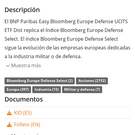
Descripción
El BNP Paribas Easy Bloomberg Europe Defense UCITS
ETF Dist replica el índice Bloomberg Europe Defense
Select. El índice Bloomberg Europe Defense Select
sigue la evolución de las empresas europeas dedicadas
a la industria militar o de defensa.
Muestra más
La
ratio de gastos totales
(TER) del ETF es del
0,35%
p.a.
. El BNP Paribas Easy Bloomberg Europe Defense
Bloomberg Europe Defense Select (2)
Acciones (2152)
UCITS ETF Dist es el ETF más barato que sigue el índice
Europa (397)
Industria (15)
Militar y defensa (7)
Bloomberg Europe Defense Select. El ETF replica la
Documentos
rentabilidad del índice subyacente comprando todos
KID (ES)
los componentes del índice (réplica completa). Los
dividendos del ETF se
distribuyen
a los inversores
Folleto (EN)
(Cada año).