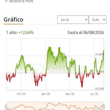
Muestra más
El BNP Paribas Easy Bloomberg Europe Defense UCITS
ETF Dist es un ETF muy pequeño con
11m Euro de
Gráfico
activos gestionados
. El ETF se
lanzó el 19 de mayo de
2025
y está
domiciliado en Luxemburgo
.
1 año:
+12,64%
hasta el 06/08/2026
10.00%
0.00%
-10.00%
Oct '25
Jan '26
Apr '26
Jul '26
Jan '26
Jul '26