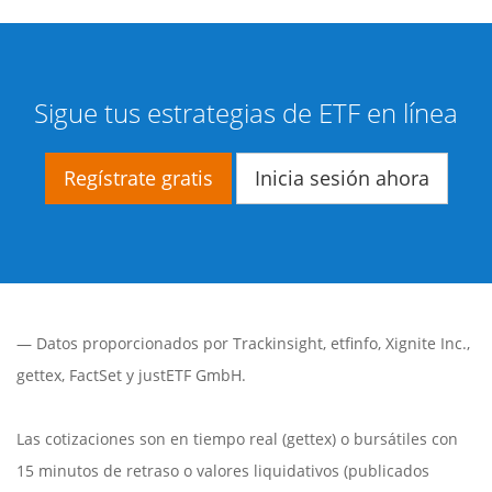
Sigue tus estrategias de ETF en línea
Regístrate gratis
Inicia sesión ahora
— Datos proporcionados por
Trackinsight
,
etfinfo
,
Xignite Inc.
,
gettex
,
FactSet
y justETF GmbH.
Las cotizaciones son en tiempo real (gettex) o bursátiles con
15 minutos de retraso o valores liquidativos (publicados