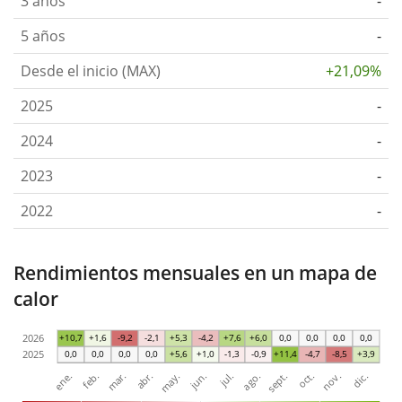
3 años
-
5 años
-
Desde el inicio (MAX)
+21,09%
2025
-
2024
-
2023
-
2022
-
Rendimientos mensuales en un mapa de
calor
2026
+10,7
+1,6
-9,2
-2,1
+5,3
-4,2
+7,6
+6,0
0,0
0,0
0,0
0,0
2025
0,0
0,0
0,0
0,0
+5,6
+1,0
-1,3
-0,9
+11,4
-4,7
-8,5
+3,9
ene.
abr.
jul.
oct.
mar.
jun.
sept.
dic.
feb.
may.
ago.
nov.