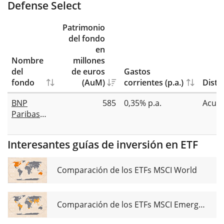
Defense Select
Patrimonio
del fondo
en
Nombre
millones
del
de euros
Gastos
fondo
(AuM)
corrientes (p.a.)
Distr
BNP
585
0,35% p.a.
Acum
Paribas
Easy
Bloomberg
Interesantes guías de inversión en ETF
Europe
Defense
UCITS ETF
Comparación de los ETFs MSCI World
Acc
Comparación de los ETFs MSCI Emerging Markets