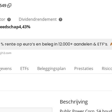
549
tor
Dividendrendement
reedschap
4,43%
ng212.com
gevens
ETFs
Beleggingsplan
Prestaties
Risic
Beschrijving
Public Power Corp. SA houdt