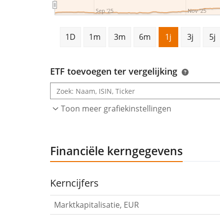
Sep '25
Nov '25
1D
1m
3m
6m
1j
3j
5j
ETF toevoegen ter vergelijking
Toon meer grafiekinstellingen
Financiële kerngegevens
Kerncijfers
Marktkapitalisatie, EUR