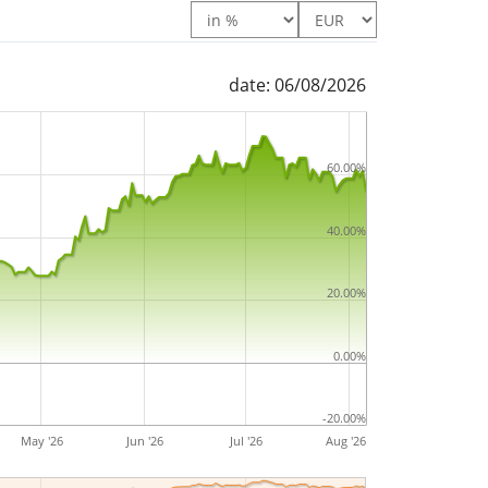
date: 06/08/2026
60.00%
40.00%
20.00%
0.00%
-20.00%
May '26
Jun '26
Jul '26
Aug '26