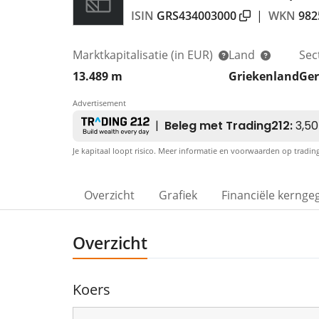
ISIN
GRS434003000
|
WKN
982
Marktkapitalisatie
(in EUR)
Land
Sec
13.489 m
Griekenland
Ge
Advertisement
Je kapitaal loopt risico. Meer informatie en voorwaarden op tradi
Overzicht
Grafiek
Financiële kernge
Overzicht
Koers