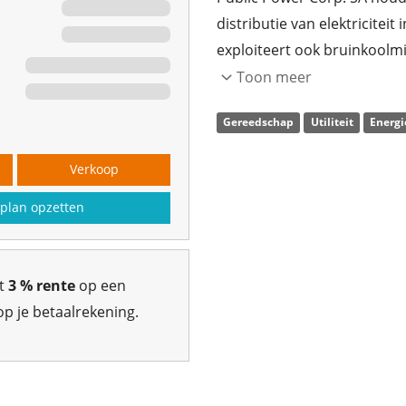
distributie van elektriciteit
exploiteert ook bruinkoolmi
1950 en heeft zijn hoofdkan
Toon meer
Gereedschap
Utiliteit
Energi
Verkoop
plan opzetten
gt
3 % rente
op een
p je betaalrekening.