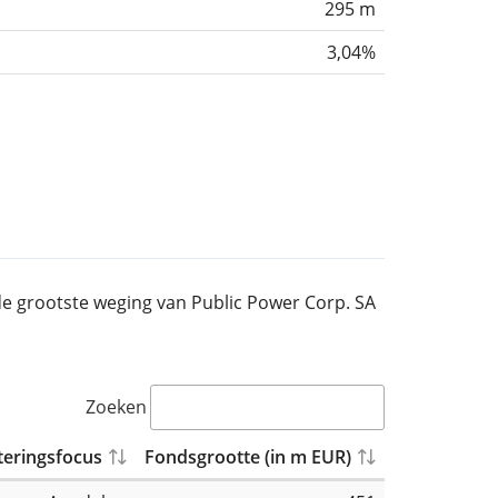
295 m
3,04%
t de grootste weging van Public Power Corp. SA
Zoeken
teringsfocus
Fondsgrootte (in m EUR)