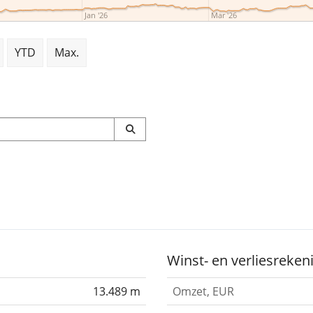
Jan '26
Mar '26
YTD
Max.
Winst- en verliesreken
13.489 m
Omzet, EUR