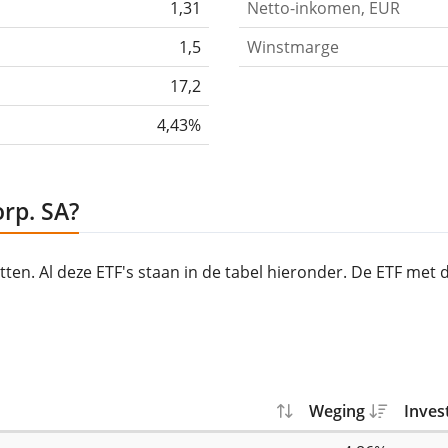
1,31
Netto-inkomen, EUR
1,5
Winstmarge
17,2
4,43%
orp. SA?
atten. Al deze ETF's staan in de tabel hieronder. De ETF me
Weging
Inves