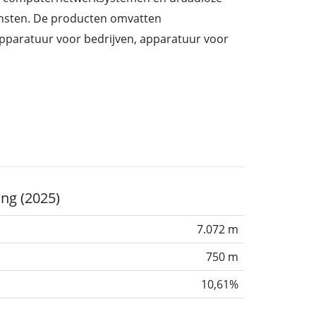
iensten. De producten omvatten
paratuur voor bedrijven, apparatuur voor
door Kun Jui Lu en het hoofdkantoor is
ing (2025)
7.072 m
750 m
10,61%