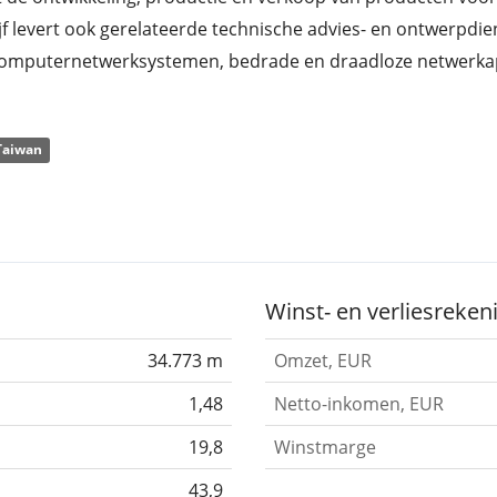
jf levert ook gerelateerde technische advies- en ontwerpd
computernetwerksystemen, bedrade en draadloze netwerkap
bsystemen. Het bedrijf werd op 9 februari 1988 opgericht 
Taiwan
Winst- en verliesreken
34.773 m
Omzet, EUR
1,48
Netto-inkomen, EUR
19,8
Winstmarge
43,9