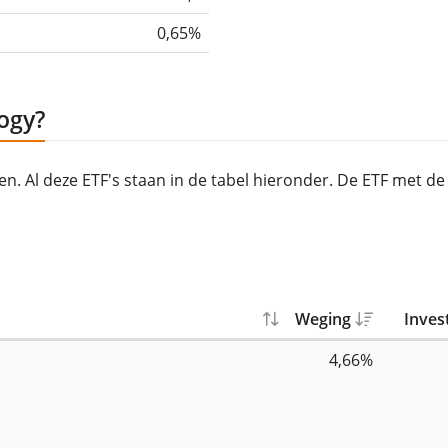
0,65%
logy?
ten. Al deze ETF's staan in de tabel hieronder. De ETF met d
Weging
Inves
4,66%