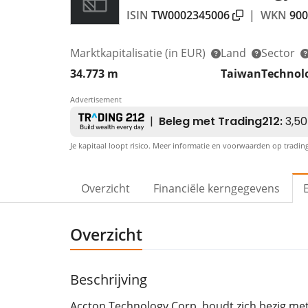
ISIN
TW0002345006
|
WKN
900
Marktkapitalisatie
(in EUR)
Land
Sector
34.773 m
Taiwan
Technol
Advertisement
Je kapitaal loopt risico. Meer informatie en voorwaarden op tradi
Overzicht
Financiële kerngegevens
Overzicht
Beschrijving
Accton Technology Corp. houdt zich bezig me