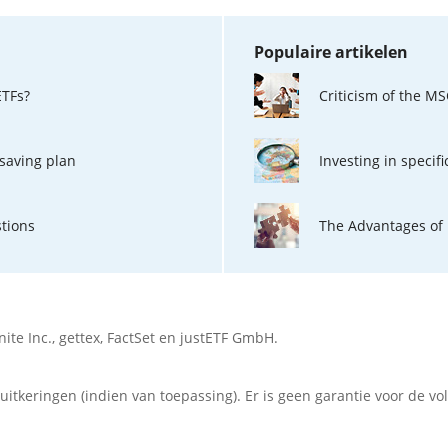
Populaire artikelen
ETFs?
Criticism of the MSC
 saving plan
Investing in specif
tions
The Advantages of 
nite Inc.
,
gettex
,
FactSet
en justETF GmbH.
tkeringen (indien van toepassing). Er is geen garantie voor de vol