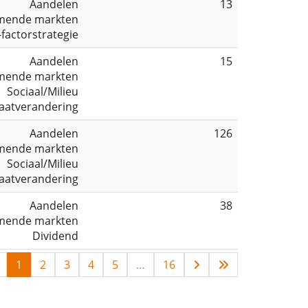
Aandelen
13
mende markten
-factorstrategie
Aandelen
15
mende markten
Sociaal/Milieu
aatverandering
Aandelen
126
mende markten
Sociaal/Milieu
aatverandering
Aandelen
38
mende markten
Dividend
1
2
3
4
5
…
16