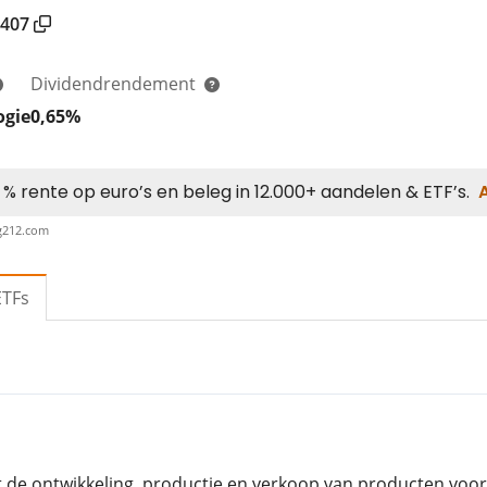
407
Dividendrendement
ogie
0,65%
ng212.com
ETFs
t de ontwikkeling, productie en verkoop van producten v