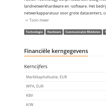
landnetwerkhardware en -software. Het bedri
netwerkapparatuur voor grote datacenters, 
klanten en opto-elektronische communicatiesu
Toon meer
gevestigd in Hsinchu, Taiwan.
Technologie
Hardware
Communicatie Middelen
Financiële kerngegevens
Kerncijfers
Marktkapitalisatie, EUR
WPA, EUR
KBV
K/W