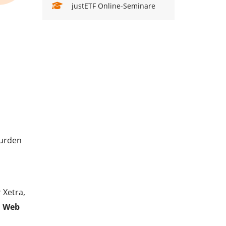
justETF Online-Seminare
wurden
 Xetra,
s
Web