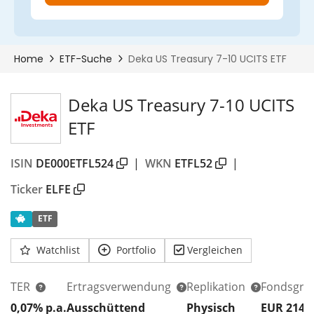
Deka US Treasury 7-10 UCITS
ETF
ISIN
DE000ETFL524
|
WKN
ETFL52
|
Ticker
ELFE
ETF
Watchlist
Portfolio
Vergleichen
TER
Ertragsverwendung
Replikation
Fondsgrö
0,07% p.a.
Ausschüttend
Physisch
EUR 214