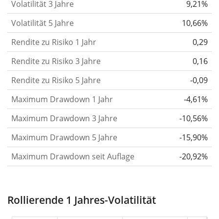
Volatilität 3 Jahre
9,21%
letzten 1, 3 und 5 Jahre, damit du sehen kannst, ob
Volatilität 5 Jahre
10,66%
die Kursschwankungen im Laufe der Zeit stärker
Rendite zu Risiko 1 Jahr
oder schwächer wurden. Weitere Informationen
0,29
findest du in unserem Artikel:
Volatilität als
Rendite zu Risiko 3 Jahre
0,16
Risikomaß
.
Rendite zu Risiko 5 Jahre
-0,09
Rendite pro Risiko
für Zeiträume von 1, 3 und 5
Maximum Drawdown 1 Jahr
-4,61%
Jahren. Diese Kennzahl ist definiert als die
annualisierte (d. h. auf einen Einjahreszeitraum
Maximum Drawdown 3 Jahre
-10,56%
umgerechnete) historische Rendite geteilt durch die
Maximum Drawdown 5 Jahre
-15,90%
historische annualisierte Volatilität.
Rendite pro
Maximum Drawdown seit Auflage
-20,92%
Risiko setzt die historische Rendite eines
Wertpapiers ins Verhältnis zu seinem
historischen Risiko
und gibt dir einen Hinweis auf
Rollierende 1 Jahres-Volatilität
das Ausmaß der Kursschwankungen, die man in
Kauf nehmen musste, um von der Rendite des