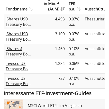
in Mio. €
TER
Fondsname
(AuM)
p.a.
Ausschüttun
iShares USD
4.493
0,07%
Thesauriere
Treasury Bond
p.a.
7-10yr UCITS
iShares USD
3.100
0,07%
Ausschütten
ETF (Acc)
Treasury Bond
p.a.
7-10yr UCITS
iShares $
1.460
0,10%
Ausschütten
ETF (Dist)
Treasury Bond
p.a.
7-10yr UCITS
Invesco US
1.284
0,06%
Ausschütten
ETF EUR
Treasury Bond
p.a.
Hedged (Dist)
7-10 Year
Invesco US
727
0,10%
Ausschütten
UCITS ETF
Treasury Bond
p.a.
7-10 Year
Interessante ETF-Investment-Guides
UCITS ETF EUR
Hedged Dist
MSCI World-ETFs im Vergleich