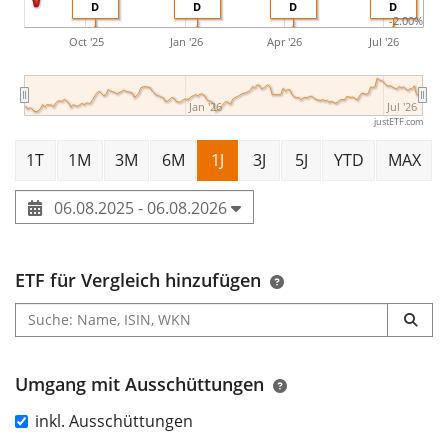
D
D
D
D
-2.00%
Oct '25
Jan '26
Apr '26
Jul '26
Jan '26
Jul '26
justETF.com
1T
1M
3M
6M
1J
3J
5J
YTD
MAX
06.08.2025 - 06.08.2026
ETF für Vergleich hinzufügen
Umgang mit Ausschüttungen
inkl. Ausschüttungen