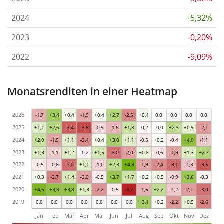
2024
+5,32%
2023
-0,20%
2022
-9,09%
Monatsrenditen in einer Heatmap
2026
-1,7
+3,4
+0,4
-1,9
+0,4
+2,7
-2,5
+0,4
0,0
0,0
0,0
0,0
2025
+1,1
+2,6
-3,4
-3,8
-0,9
-1,6
+1,8
-0,2
-0,0
+2,3
+0,9
-2,1
2024
+2,0
-1,9
+1,1
-2,4
+0,4
+3,0
+1,1
-0,5
+0,2
-0,4
+4,0
-1,1
2023
+1,3
-1,1
+1,2
-0,2
+1,5
-3,0
-2,0
+0,8
-0,6
-1,9
+1,3
+2,7
2022
-0,5
-0,8
-3,0
+1,1
-1,0
+2,3
+4,8
-1,9
-2,4
-3,1
-1,3
-3,5
2021
+0,3
-2,7
+1,4
-2,0
-0,5
+3,7
+1,7
+0,2
+0,5
-0,9
+3,6
-0,3
2020
+4,5
+3,8
+3,8
+1,3
-2,2
-0,5
-4,7
-1,6
+2,2
-1,2
-2,1
-3,0
2019
0,0
0,0
0,0
0,0
0,0
0,0
0,0
+3,1
+0,2
-2,2
+0,9
-2,6
Jän
Feb
Mär
Apr
Mai
Jun
Jul
Aug
Sep
Okt
Nov
Dez