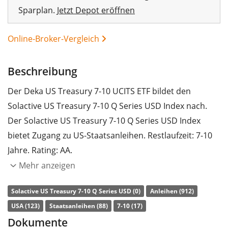
Sparplan.
Jetzt Depot eröffnen
Online-Broker-Vergleich
Beschreibung
Der Deka US Treasury 7-10 UCITS ETF bildet den
Solactive US Treasury 7-10 Q Series USD Index nach.
Der Solactive US Treasury 7-10 Q Series USD Index
bietet Zugang zu US-Staatsanleihen. Restlaufzeit: 7-10
Jahre. Rating: AA.
Mehr anzeigen
Die
TER
(Gesamtkostenquote) des ETF liegt bei
0,07%
p.a.
. Der ETF bildet die Wertentwicklung des Index
Solactive US Treasury 7-10 Q Series USD (0)
Anleihen (912)
durch
vollständige Replikation
(Erwerb aller
USA (123)
Staatsanleihen (88)
7-10 (17)
Indexbestandteile) nach. Die Zinserträge (Kupons) im
Dokumente