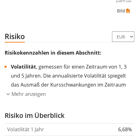
justETF.com
Bild
Risiko
Risikokennzahlen in diesem Abschnitt:
Volatilität
, gemessen für einen Zeitraum von 1, 3
und 5 Jahren. Die annualisierte Volatilität spiegelt
das Ausmaß der Kursschwankungen im Zeitraum
eines Jahres wider.
Je höher die Volatilität, desto
Mehr anzeigen
stärker hat sich der Kurs des Wertpapiers (der
Aktie, des ETF, usw.) in der Vergangenheit
Risiko im Überblick
verändert.
Wertpapiere mit höherer Volatilität
Volatilität 1 Jahr
6,68%
gelten im Allgemeinen als risikoreicher. Wir
berechnen die Volatilität auf Basis der Daten der