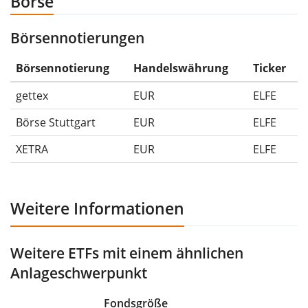
Börse
-50%.
Börsennotierungen
Die Wertentwicklungsangaben für ETFs beinhalten
Ausschüttungen (falls vorhanden).
Börsennotierung
Handelswährung
Ticker
gettex
EUR
ELFE
Börse Stuttgart
EUR
ELFE
XETRA
EUR
ELFE
Weitere Informationen
Weitere ETFs mit einem ähnlichen
Anlageschwerpunkt
Fondsgröße