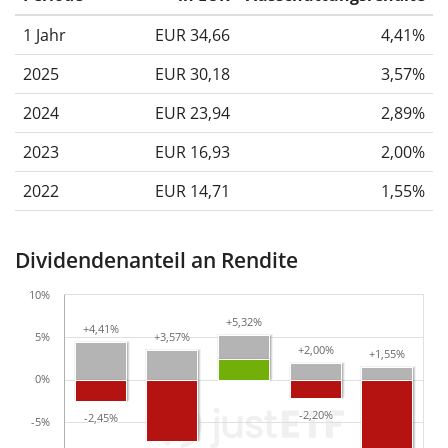
1 Jahr
EUR 34,66
4,41%
2025
EUR 30,18
3,57%
2024
EUR 23,94
2,89%
2023
EUR 16,93
2,00%
2022
EUR 14,71
1,55%
Dividendenanteil an Rendite
10%
+5,32%
+5,32%
+4,41%
+4,41%
5%
+3,57%
+3,57%
+2,00%
+2,00%
+1,55%
+1,55%
0%
-2,20%
-2,20%
-2,45%
-2,45%
-5%