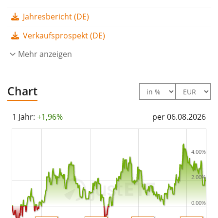
ETF werden an die Anleger
ausgeschüttet
Jahresbericht (DE)
(Quartalsweise).
Verkaufsprospekt (DE)
Der Deka US Treasury 7-10 UCITS ETF hat ein
Fondsvolumen von 214 Mio. Euro
Mehr anzeigen
. Der ETF wurde
am
9. August 2019 in Deutschland aufgelegt
.
Chart
1 Jahr:
+1,96%
per 06.08.2026
4.00%
2.00%
0.00%