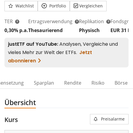
Watchlist
Portfolio
Vergleichen
TER
Ertragsverwendung
Replikation
Fondsgrö
0,30% p.a.
Thesaurierend
Physisch
EUR 31
M
ensetzung
Sparplan
Rendite
Risiko
Börse
Übersicht
Kurs
Preisalarme