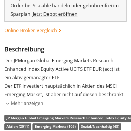
Order bei Scalable handeln oder gebührenfrei im
Sparplan.
Jetzt Depot eröffnen
Online-Broker-Vergleich
Beschreibung
Der JPMorgan Global Emerging Markets Research
Enhanced Index Equity Active UCITS ETF EUR (acc) ist
ein aktiv gemanagter ETF.
Der ETF investiert hauptsächlich in Aktien des MSCI
Emerging Market, ist aber nicht auf diesen beschränkt.
Das Fondmanagement nimmt diejenigen Aktien in den
Mehr anzeigen
Fonds auf, von denen es glaubt, dass sie das größte
JP Morgan Global Emerging Markets Research Enhanced Index Equity Act
Potential haben, den Vergleichs Index (MSCI Emerging
Aktien (2011)
Emerging Markets (105)
Sozial/Nachhaltig (48)
Market) in der Wertentwicklung zu übertreffen. Das