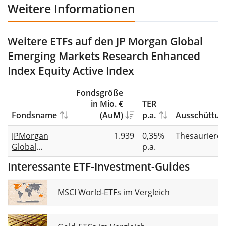
Weitere Informationen
Weitere ETFs auf den JP Morgan Global
Emerging Markets Research Enhanced
Index Equity Active Index
Fondsgröße
in Mio. €
TER
Fondsname
(AuM)
p.a.
Ausschüttun
JPMorgan
1.939
0,35%
Thesauriere
Global
p.a.
Emerging
Interessante ETF-Investment-Guides
Markets
Research
Enhanced
MSCI World-ETFs im Vergleich
Index Equity
Active UCITS
ETF USD (acc)