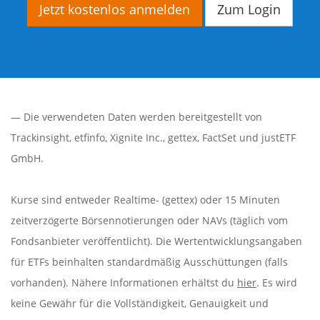
Jetzt kostenlos anmelden
Zum Login
— Die verwendeten Daten werden bereitgestellt von
Trackinsight
,
etfinfo
,
Xignite Inc.
,
gettex
,
FactSet
und justETF
GmbH.
Kurse sind entweder Realtime- (gettex) oder 15 Minuten
zeitverzögerte Börsennotierungen oder NAVs (täglich vom
Fondsanbieter veröffentlicht). Die Wertentwicklungsangaben
für ETFs beinhalten standardmäßig Ausschüttungen (falls
vorhanden). Nähere Informationen erhältst du
hier
. Es wird
keine Gewähr für die Vollständigkeit, Genauigkeit und