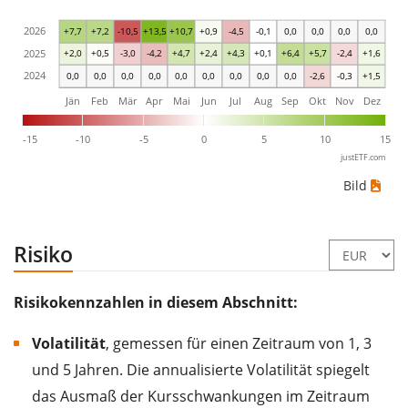
2026
+7,7
+7,2
-10,5
+13,5
+10,7
+0,9
-4,5
-0,1
0,0
0,0
0,0
0,0
2025
+2,0
+0,5
-3,0
-4,2
+4,7
+2,4
+4,3
+0,1
+6,4
+5,7
-2,4
+1,6
2024
0,0
0,0
0,0
0,0
0,0
0,0
0,0
0,0
0,0
-2,6
-0,3
+1,5
Jän
Feb
Mär
Apr
Mai
Jun
Jul
Aug
Sep
Okt
Nov
Dez
-15
-10
-5
0
5
10
15
justETF.com
Bild
Risiko
Risikokennzahlen in diesem Abschnitt:
Volatilität
, gemessen für einen Zeitraum von 1, 3
und 5 Jahren. Die annualisierte Volatilität spiegelt
das Ausmaß der Kursschwankungen im Zeitraum