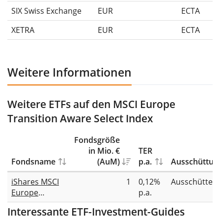
SIX Swiss Exchange
EUR
ECTA
XETRA
EUR
ECTA
Weitere Informationen
Weitere ETFs auf den MSCI Europe
Transition Aware Select Index
Fondsgröße
in Mio. €
TER
Fondsname
(AuM)
p.a.
Ausschüttun
iShares MSCI
1
0,12%
Ausschütten
Europe
p.a.
Climate
Interessante ETF-Investment-Guides
Transition