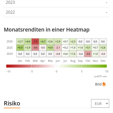
2023
-
2022
-
Monatsrenditen in einer Heatmap
2026
+2,7
+4,0
-7,5
+4,7
+2,6
+2,9
+0,7
+2,3
0,0
0,0
0,0
0,0
2025
+6,0
+2,9
-4,6
-0,6
+4,4
-2,1
+0,2
+1,0
+1,6
+3,1
+0,7
+2,6
2024
0,0
0,0
0,0
0,0
0,0
-0,8
+0,6
+1,6
-0,4
-3,8
+1,0
-0,6
Jän
Feb
Mär
Apr
Mai
Jun
Jul
Aug
Sep
Okt
Nov
Dez
-10
-5
0
5
10
justETF.com
Bild
Risiko