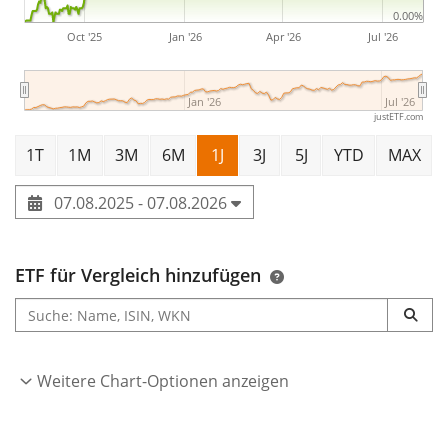
0.00%
Oct '25
Jan '26
Apr '26
Jul '26
Jan '26
Jul '26
justETF.com
1T
1M
3M
6M
1J
3J
5J
YTD
MAX
07.08.2025 - 07.08.2026
ETF für Vergleich hinzufügen
Weitere Chart-Optionen anzeigen