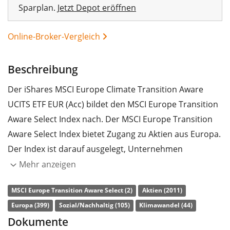
Sparplan.
Jetzt Depot eröffnen
Online-Broker-Vergleich
Beschreibung
Der iShares MSCI Europe Climate Transition Aware
UCITS ETF EUR (Acc) bildet den MSCI Europe Transition
Aware Select Index nach. Der MSCI Europe Transition
Aware Select Index bietet Zugang zu Aktien aus Europa.
Der Index ist darauf ausgelegt, Unternehmen
abzubilden, die einen positiven Beitrag zum
Mehr anzeigen
Klimawandel leisten. Die enthaltenen Titel werden nach
MSCI Europe Transition Aware Select (2)
Aktien (2011)
ESG-Kriterien (Umwelt, Soziales und
Europa (399)
Sozial/Nachhaltig (105)
Klimawandel (44)
Unternehmensführung) gefiltert. Ausgangsindex ist der
Dokumente
MSCI Europe Index.