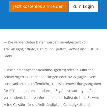
Jetzt kostenlos anmelden
Zum Login
— Die verwendeten Daten werden bereitgestellt von
Trackinsight
,
etfinfo
,
Xignite Inc.
,
gettex
,
FactSet
und justETF
GmbH.
Kurse sind entweder Realtime- (gettex) oder 15 Minuten
zeitverzögerte Börsennotierungen oder NAVs (täglich vom
Fondsanbieter veröffentlicht). Die Wertentwicklungsangaben
für ETFs beinhalten standardmäßig Ausschüttungen (falls
vorhanden). Nähere Informationen erhältst du
hier
. Es wird
keine Gewähr für die Vollständigkeit, Genauigkeit und