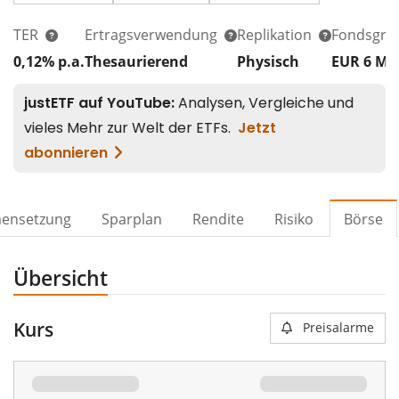
TER
Ertragsverwendung
Replikation
Fondsgrö
0,12% p.a.
Thesaurierend
Physisch
EUR 6
Mi
ensetzung
Sparplan
Rendite
Risiko
Börse
Übersicht
Kurs
Preisalarme