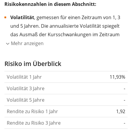
Risikokennzahlen in diesem Abschnitt:
Volatilität
, gemessen für einen Zeitraum von 1, 3
und 5 Jahren. Die annualisierte Volatilität spiegelt
das Ausmaß der Kursschwankungen im Zeitraum
eines Jahres wider.
Je höher die Volatilität, desto
Mehr anzeigen
stärker hat sich der Kurs des Wertpapiers (der
Aktie, des ETF, usw.) in der Vergangenheit
Risiko im Überblick
verändert.
Wertpapiere mit höherer Volatilität
Volatilität 1 Jahr
11,93%
gelten im Allgemeinen als risikoreicher. Wir
berechnen die Volatilität auf Basis der Daten der
Volatilität 3 Jahre
-
letzten 1, 3 und 5 Jahre, damit du sehen kannst, ob
Volatilität 5 Jahre
-
die Kursschwankungen im Laufe der Zeit stärker
Rendite zu Risiko 1 Jahr
oder schwächer wurden. Weitere Informationen
1,92
findest du in unserem Artikel:
Volatilität als
Rendite zu Risiko 3 Jahre
-
Risikomaß
.