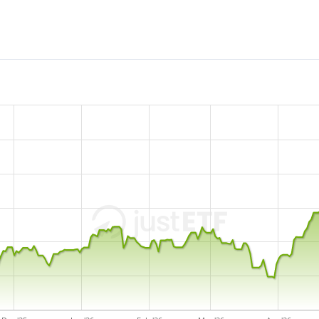
Der Xtrackers MSCI AC Worl
sehr kleiner ETF mit
1 Mio.
Juni 2022 in Irland aufgele