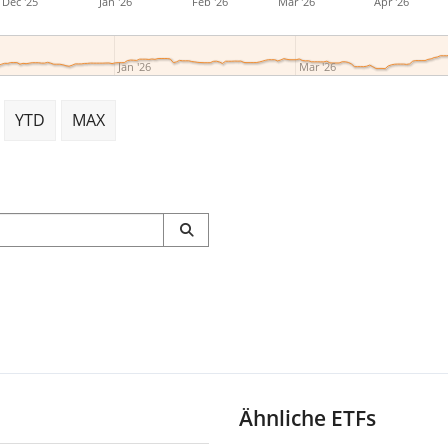
Dec '25
Jan '26
Feb '26
Mar '26
Apr '26
Jan '26
Mar '26
YTD
MAX
Ähnliche ETFs