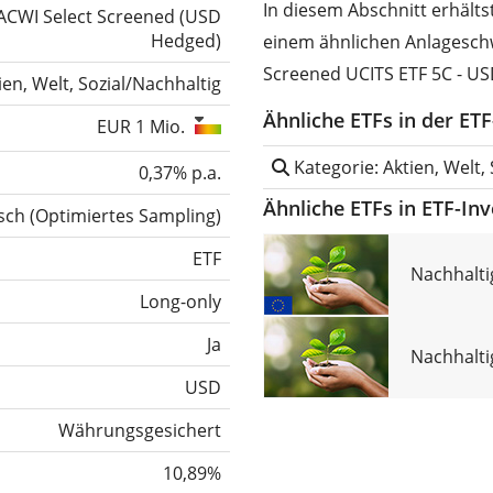
In diesem Abschnitt erhält
ACWI Select Screened (USD
Hedged)
einem ähnlichen Anlagesch
Screened UCITS ETF 5C - U
ien, Welt, Sozial/Nachhaltig
Ähnliche ETFs in der ET
EUR 1 Mio.
Kategorie: Aktien, Welt,
0,37% p.a.
Ähnliche ETFs in ETF-In
sch
(
Optimiertes Sampling
)
ETF
Nachhalti
Long-only
Ja
Nachhaltig
USD
Währungsgesichert
10,89%