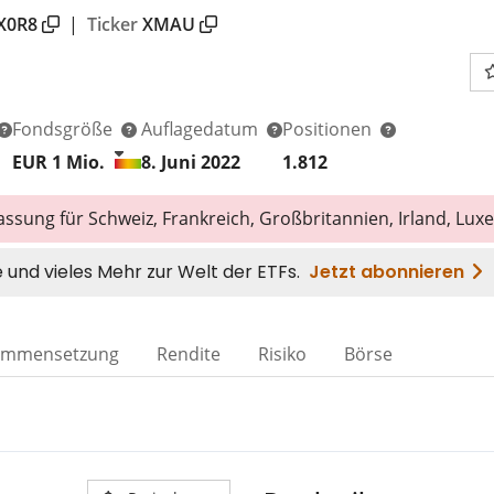
X0R8
|
Ticker
XMAU
Fondsgröße
Auflagedatum
Positionen
EUR 1
Mio.
8. Juni 2022
1.812
assung für Schweiz, Frankreich, Großbritannien, Irland, Lu
ammensetzung
Rendite
Risiko
Börse