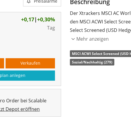
Beschreibung
Preisalarme
Der Xtrackers MSCI AC Worl
+0,17
|
+0,30%
den MSCI ACWI Select Scre
Tag
Select Screened (USD Hedg
Industrie- und Schwellenlän
Mehr anzeigen
nach ESG-Kriterien (Umwel
MSCI ACWI Select Screened (USD 
gefiltert. Ausgeschlossene
Sozial/Nachhaltig (279)
Verkaufen
Waffen, Tabak, Kraftwerksk
Compact. Der Index strebt
plan anlegen
Emissionen um mindestens 
(MSCI ACWI) an. Währungsge
pro Order bei Scalable
Die
TER
(Gesamtkostenquote
tzt Depot eröffnen
die Wertentwicklung des In
einer Auswahl der Indexbes
werden
thesauriert
(in den