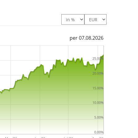
d Screened UCITS ETF 5C - USD Hedged ist ein
 Euro Fondsvolumen
. Der ETF wurde
am 8.
gt
.
per 07.08.2026
25.00%
20.00%
15.00%
10.00%
5.00%
0.00%