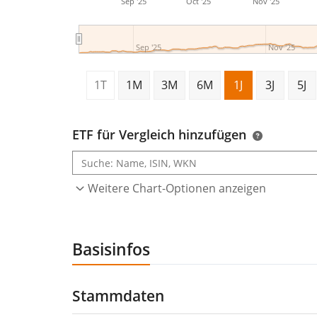
Sep '25
Oct '25
Nov '25
Sep '25
Nov '25
1T
1M
3M
6M
1J
3J
5J
ETF für Vergleich hinzufügen
Weitere Chart-Optionen anzeigen
Basisinfos
Stammdaten