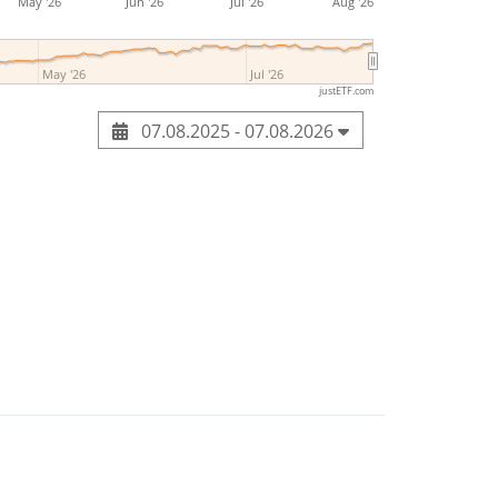
May '26
Jun '26
Jul '26
Aug '26
May '26
Jul '26
justETF.com
07.08.2025 - 07.08.2026