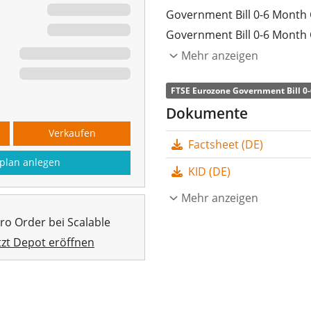
Government Bill 0-6 Month
Government Bill 0-6 Month
Staatsanleihen von bestimm
Mehr anzeigen
Restlaufzeit: 0-6 Monate.
FTSE Eurozone Government Bill 0
Die
TER
(Gesamtkostenquote
Dokumente
Euro Cash 3 Months UCITS E
Verkaufen
Factsheet (DE)
Government Bill 0-6 Month C
plan anlegen
Wertentwicklung des Index
KID (DE)
Auswahl der Indexbestandte
Mehr anzeigen
Der Invesco Euro Cash 3 Mo
pro Order bei Scalable
219 Mio. Euro
. Der ETF wu
tzt Depot eröffnen