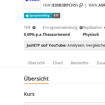
ISIN
IE00B3BPCH51
|
WKN
A0
Sparplanfähig
ETF
TER
Ertragsverwendung
Replikation
0,09% p.a.
Thesaurierend
Physisch
Übersicht
Chart
Basisinfos
Zus
Übersicht
Kurs