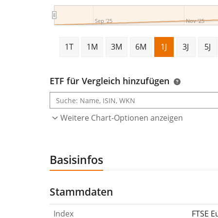
Sep '25
Nov '25
1T
1M
3M
6M
1J
3J
5J
ETF für Vergleich hinzufügen
Weitere Chart-Optionen anzeigen
Basisinfos
Stammdaten
Index
FTSE E