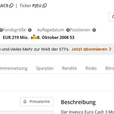
RAC9
|
Ticker
PJEU
Fondsgröße
Auflagedatum
Positionen
EUR 219
Mio.
8. Oktober 2008
53
ammensetzung
Sparplan
Rendite
Risiko
Bör
Beschreibung
Preisalarme
Der Invesco Euro Cash 3 Mo