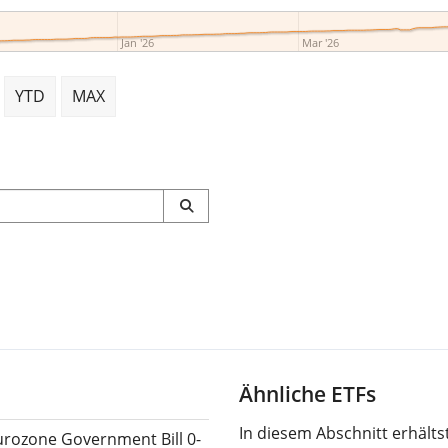
Jan '26
Mar '26
YTD
MAX
Ähnliche ETFs
In diesem Abschnitt erhält
urozone Government Bill 0-