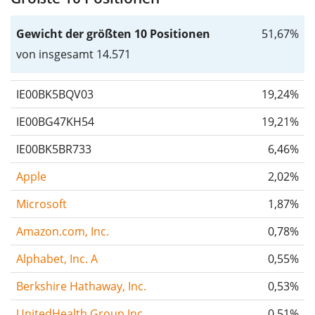
Gewicht der größten 10 Positionen
51,67%
von insgesamt 14.571
IE00BK5BQV03
19,24%
IE00BG47KH54
19,21%
IE00BK5BR733
6,46%
Apple
2,02%
Microsoft
1,87%
Amazon.com, Inc.
0,78%
Alphabet, Inc. A
0,55%
Berkshire Hathaway, Inc.
0,53%
UnitedHealth Group Inc
0,51%