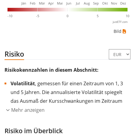
Jän
Feb
Mär
Apr
Mai
Jun
Jul
Aug
Sep
Okt
Nov
Dez
-10
-5
0
5
10
justETF.com
Bild
Risiko
Risikokennzahlen in diesem Abschnitt:
Volatilität
, gemessen für einen Zeitraum von 1, 3
und 5 Jahren. Die annualisierte Volatilität spiegelt
das Ausmaß der Kursschwankungen im Zeitraum
eines Jahres wider.
Je höher die Volatilität, desto
Mehr anzeigen
stärker hat sich der Kurs des Wertpapiers (der
Aktie, des ETF, usw.) in der Vergangenheit
Risiko im Überblick