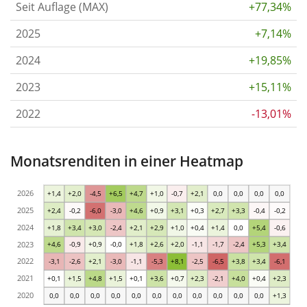
Seit Auflage (MAX)
+77,34%
2025
+7,14%
2024
+19,85%
2023
+15,11%
2022
-13,01%
Monatsrenditen in einer Heatmap
2026
+1,4
+2,0
-4,5
+6,5
+4,7
+1,0
-0,7
+2,1
0,0
0,0
0,0
0,0
2025
+2,4
-0,2
-6,0
-3,0
+4,6
+0,9
+3,1
+0,3
+2,7
+3,3
-0,4
-0,2
2024
+1,8
+3,4
+3,0
-2,4
+2,1
+2,9
+1,0
+0,4
+1,4
0,0
+5,4
-0,6
2023
+4,6
-0,9
+0,9
-0,0
+1,8
+2,6
+2,0
-1,1
-1,7
-2,4
+5,3
+3,4
2022
-3,1
-2,6
+2,1
-3,0
-1,1
-5,3
+8,1
-2,5
-6,5
+3,8
+3,4
-6,1
2021
+0,1
+1,5
+4,8
+1,5
+0,1
+3,6
+0,7
+2,3
-2,1
+4,0
+0,4
+2,3
2020
0,0
0,0
0,0
0,0
0,0
0,0
0,0
0,0
0,0
0,0
0,0
+1,3