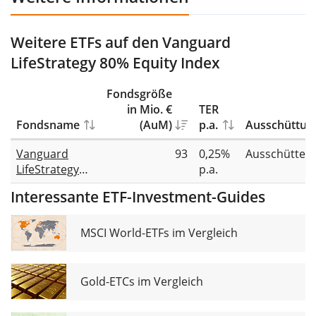
Weitere ETFs auf den Vanguard
LifeStrategy 80% Equity Index
Fondsgröße
in Mio. €
TER
Fondsname
(AuM)
p.a.
Ausschüttun
Vanguard
93
0,25%
Ausschütten
LifeStrategy
p.a.
80% Equity
Interessante ETF-Investment-Guides
UCITS ETF
Distributing
MSCI World-ETFs im Vergleich
Gold-ETCs im Vergleich