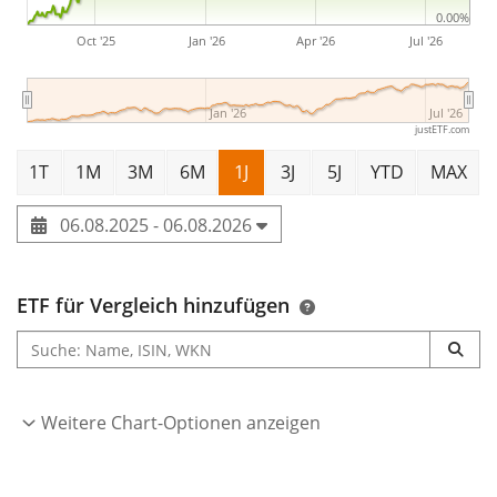
0.00%
Oct '25
Jan '26
Apr '26
Jul '26
Jan '26
Jul '26
justETF.com
1T
1M
3M
6M
1J
3J
5J
YTD
MAX
06.08.2025 - 06.08.2026
ETF für Vergleich hinzufügen
Weitere Chart-Optionen anzeigen