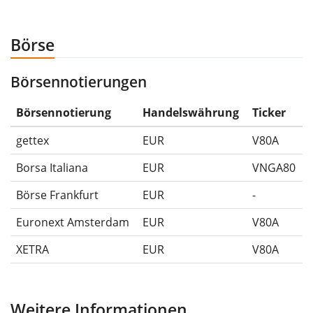
anschließend für 5€ verkauft hättest. Daher wäre in
diesem Fall der Maximum Drawdown (5€ - 10€)/10€ =
Börse
-50%.
Börsennotierungen
Die Wertentwicklungsangaben für ETFs beinhalten
Ausschüttungen (falls vorhanden).
Börsennotierung
Handelswährung
Ticker
gettex
EUR
V80A
Borsa Italiana
EUR
VNGA80
Börse Frankfurt
EUR
-
Euronext Amsterdam
EUR
V80A
XETRA
EUR
V80A
Weitere Informationen