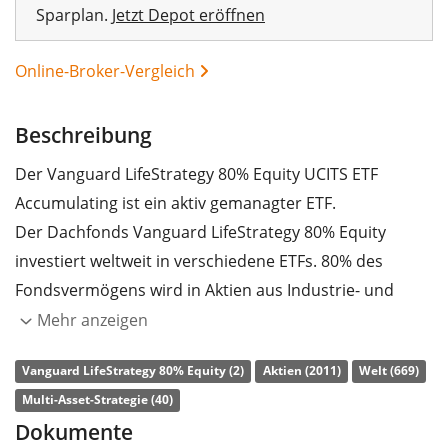
Sparplan.
Jetzt Depot eröffnen
Online-Broker-Vergleich
Beschreibung
Der Vanguard LifeStrategy 80% Equity UCITS ETF
Accumulating ist ein aktiv gemanagter ETF.
Der Dachfonds Vanguard LifeStrategy 80% Equity
investiert weltweit in verschiedene ETFs. 80% des
Fondsvermögens wird in Aktien aus Industrie- und
Schwellenländern investiert, die restlichen 20% in
Mehr anzeigen
Anleihen von Emittenten aus Industrie- und
Vanguard LifeStrategy 80% Equity (2)
Aktien (2011)
Welt (669)
Schwellenländern, die in Euro emittiert wurden oder
Multi-Asset-Strategie (40)
eine entsprechende Währungsabsicherung aufweisen.
Dokumente