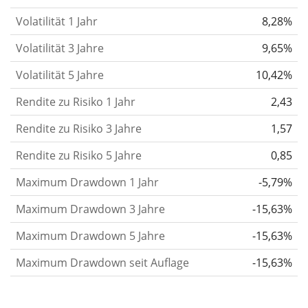
verändert.
Wertpapiere mit höherer Volatilität
Volatilität 1 Jahr
8,28%
gelten im Allgemeinen als risikoreicher. Wir
berechnen die Volatilität auf Basis der Daten der
Volatilität 3 Jahre
9,65%
letzten 1, 3 und 5 Jahre, damit du sehen kannst, ob
Volatilität 5 Jahre
10,42%
die Kursschwankungen im Laufe der Zeit stärker
Rendite zu Risiko 1 Jahr
oder schwächer wurden. Weitere Informationen
2,43
findest du in unserem Artikel:
Volatilität als
Rendite zu Risiko 3 Jahre
1,57
Risikomaß
.
Rendite zu Risiko 5 Jahre
0,85
Rendite pro Risiko
für Zeiträume von 1, 3 und 5
Maximum Drawdown 1 Jahr
-5,79%
Jahren. Diese Kennzahl ist definiert als die
annualisierte (d. h. auf einen Einjahreszeitraum
Maximum Drawdown 3 Jahre
-15,63%
umgerechnete) historische Rendite geteilt durch die
Maximum Drawdown 5 Jahre
-15,63%
historische annualisierte Volatilität.
Rendite pro
Maximum Drawdown seit Auflage
-15,63%
Risiko setzt die historische Rendite eines
Wertpapiers ins Verhältnis zu seinem
historischen Risiko
und gibt dir einen Hinweis auf