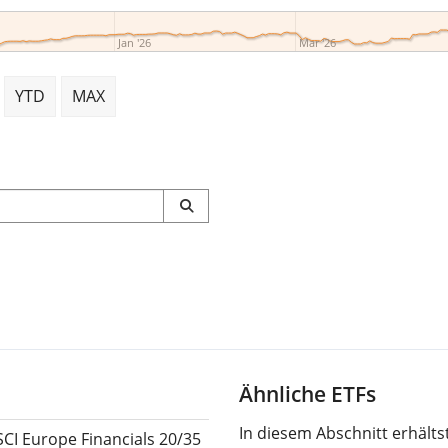
Jan '26
Mar '26
YTD
MAX
Ähnliche ETFs
In diesem Abschnitt erhält
CI Europe Financials 20/35