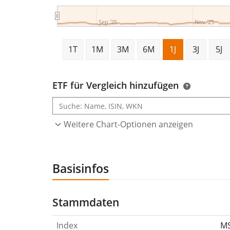
Sep '25
Nov '25
1T
1M
3M
6M
1J
3J
5J
ETF für Vergleich hinzufügen
Weitere Chart-Optionen anzeigen
Basisinfos
Stammdaten
Index
MS