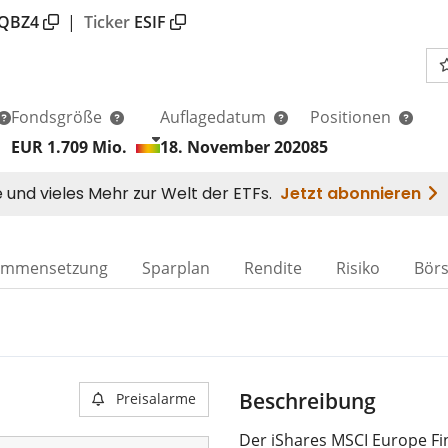
QBZ4
|
Ticker
ESIF
Fondsgröße
Auflagedatum
Positionen
EUR 1.709
Mio.
18. November 2020
85
ammensetzung
Sparplan
Rendite
Risiko
Bör
Beschreibung
Preisalarme
Der iShares MSCI Europe Fin