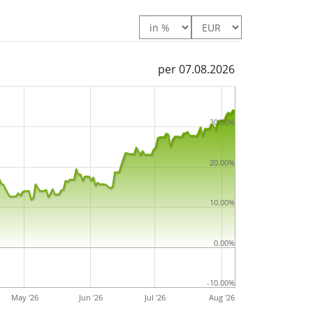
per 07.08.2026
30.00%
20.00%
10.00%
0.00%
-10.00%
May '26
Jun '26
Jul '26
Aug '26