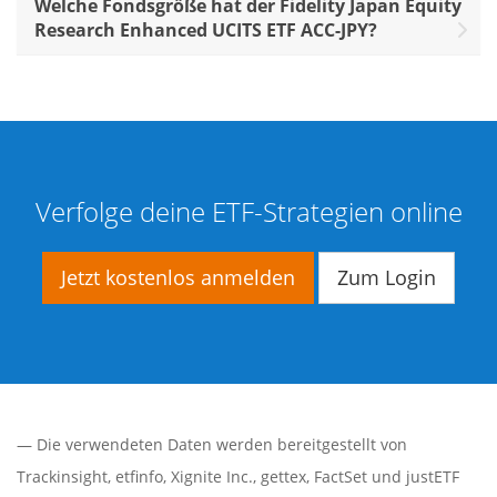
Welche Fondsgröße hat der Fidelity Japan Equity
Research Enhanced UCITS ETF ACC-JPY?
Verfolge deine ETF-Strategien online
Jetzt kostenlos anmelden
Zum Login
— Die verwendeten Daten werden bereitgestellt von
Trackinsight
,
etfinfo
,
Xignite Inc.
,
gettex
,
FactSet
und justETF