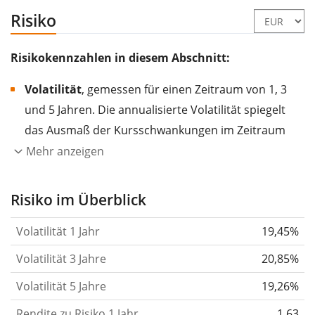
Risiko
Risikokennzahlen in diesem Abschnitt:
Volatilität
, gemessen für einen Zeitraum von 1, 3
und 5 Jahren. Die annualisierte Volatilität spiegelt
das Ausmaß der Kursschwankungen im Zeitraum
eines Jahres wider.
Je höher die Volatilität, desto
Mehr anzeigen
stärker hat sich der Kurs des Wertpapiers (der
Aktie, des ETF, usw.) in der Vergangenheit
Risiko im Überblick
verändert.
Wertpapiere mit höherer Volatilität
Volatilität 1 Jahr
19,45%
gelten im Allgemeinen als risikoreicher. Wir
berechnen die Volatilität auf Basis der Daten der
Volatilität 3 Jahre
20,85%
letzten 1, 3 und 5 Jahre, damit du sehen kannst, ob
Volatilität 5 Jahre
19,26%
die Kursschwankungen im Laufe der Zeit stärker
Rendite zu Risiko 1 Jahr
oder schwächer wurden. Weitere Informationen
1,63