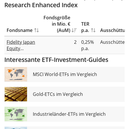
Research Enhanced Index
Fondsgröße
in Mio. €
TER
Fondsname
(AuM)
p.a.
Ausschüttun
Fidelity Japan
2
0,25%
Ausschütten
Equity
p.a.
Research
Interessante ETF-Investment-Guides
Enhanced
UCITS ETF INC-
JPY
MSCI World-ETFs im Vergleich
Gold-ETCs im Vergleich
Industrieländer-ETFs im Vergleich