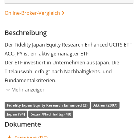
Online-Broker-Vergleich
Beschreibung
Der Fidelity Japan Equity Research Enhanced UCITS ETF
ACC-JPY ist ein aktiv gemanagter ETF.
Der ETF investiert in Unternehmen aus Japan. Die
Titelauswahl erfolgt nach Nachhaltigkeits- und
Fundamentalkriterien.
Mehr anzeigen
Die
TER
(Gesamtkostenquote) des ETF liegt bei
0,25%
p.a.
. Die Dividendenerträge im ETF werden
thesauriert
Fidelity Japan Equity Research Enhanced (2)
Aktien (2007)
(in den ETF reinvestiert).
Japan (94)
Sozial/Nachhaltig (48)
Dokumente
Der Fidelity Japan Equity Research Enhanced UCITS ETF
ACC-JPY hat ein
Fondsvolumen von 297 Mio. Euro
. Der
Factsheet (DE)