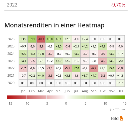
2022
-9,70%
Monatsrenditen in einer Heatmap
2026
+3,9
+9,1
-10,1
+8,0
+6,1
+2,6
-1,0
+2,4
0,0
0,0
0,0
0,0
2025
+0,7
-2,0
-3,9
-0,2
+5,0
-2,6
+2,1
+4,2
+1,2
+4,9
-0,8
-1,0
2024
+5,0
+4,2
+3,8
-3,0
-0,2
+0,6
+4,5
-2,0
-0,9
-3,0
+4,2
+1,7
2023
+4,1
-2,5
+2,1
+0,2
+3,9
+2,2
+1,5
-0,9
0,0
-4,5
+4,5
+2,8
2022
-3,7
-1,6
+0,5
-3,4
+0,2
-5,1
+7,4
-0,7
-6,7
+1,5
+5,4
-3,0
2021
-0,7
+2,2
+4,0
-3,9
+0,5
+3,3
-1,6
+3,7
+4,7
-3,2
+0,7
+1,3
2020
0,0
0,0
0,0
0,0
0,0
0,0
0,0
0,0
0,0
0,0
0,0
+1,7
Jän
Feb
Mär
Apr
Mai
Jun
Jul
Aug
Sep
Okt
Nov
Dez
-15
-10
-5
0
5
10
15
justETF.com
Bild