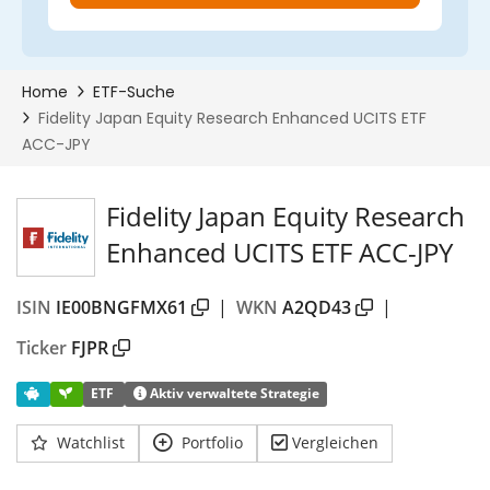
Fidelity Japan Equity Research
Enhanced UCITS ETF ACC-JPY
ISIN
IE00BNGFMX61
|
WKN
A2QD43
|
Ticker
FJPR
ETF
Aktiv verwaltete Strategie
Watchlist
Portfolio
Vergleichen