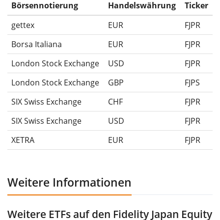
Ausschüttungen (falls vorhanden).
Börsennotierung
Handelswährung
Ticker
gettex
EUR
FJPR
Borsa Italiana
EUR
FJPR
London Stock Exchange
USD
FJPR
London Stock Exchange
GBP
FJPS
SIX Swiss Exchange
CHF
FJPR
SIX Swiss Exchange
USD
FJPR
XETRA
EUR
FJPR
Weitere Informationen
Weitere ETFs auf den Fidelity Japan Equity