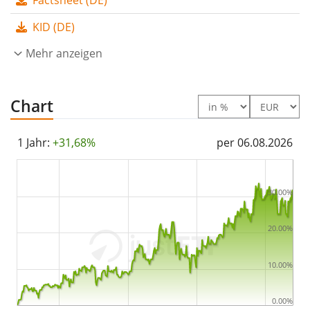
ETF wurde
am 1. Dezember 2020 in Irland aufgelegt
.
KID (DE)
Mehr anzeigen
Chart
1 Jahr:
+31,68%
per 06.08.2026
30.00%
20.00%
10.00%
0.00%