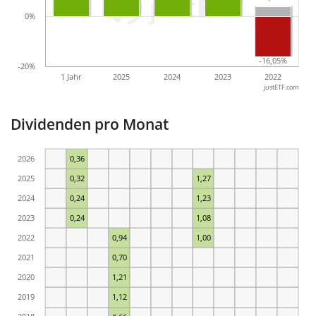
0%
-16,05%
-16,05%
-20%
1 Jahr
2025
2024
2023
2022
justETF.com
Dividenden pro Monat
2026
0,36
2025
0,32
1,27
2024
0,24
1,23
2023
0,24
1,08
2022
0,94
1,00
2021
0,70
2020
1,21
2019
1,12