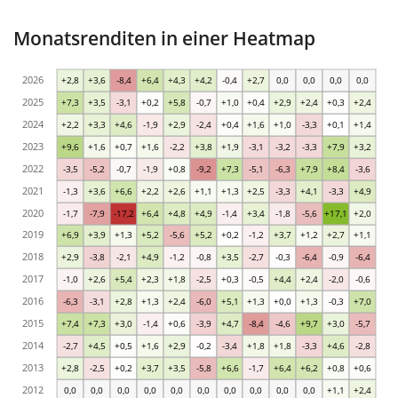
Monatsrenditen in einer Heatmap
2026
+2,8
+3,6
-8,4
+6,4
+4,3
+4,2
-0,4
+2,7
0,0
0,0
0,0
0,0
2025
+7,3
+3,5
-3,1
+0,2
+5,8
-0,7
+1,0
+0,4
+2,9
+2,4
+0,3
+2,4
2024
+2,2
+3,3
+4,6
-1,9
+2,9
-2,4
+0,4
+1,6
+1,0
-3,3
+0,1
+1,4
2023
+9,6
+1,6
+0,7
+1,6
-2,2
+3,8
+1,9
-3,1
-3,2
-3,3
+7,9
+3,2
2022
-3,5
-5,2
-0,7
-1,9
+0,8
-9,2
+7,3
-5,1
-6,3
+7,9
+8,4
-3,6
2021
-1,3
+3,6
+6,6
+2,2
+2,6
+1,1
+1,3
+2,5
-3,3
+4,1
-3,3
+4,9
2020
-1,7
-7,9
-17,2
+6,4
+4,8
+4,9
-1,4
+3,4
-1,8
-5,6
+17,1
+2,0
2019
+6,9
+3,9
+1,3
+5,2
-5,6
+5,2
+0,2
-1,2
+3,7
+1,2
+2,7
+1,1
2018
+2,9
-3,8
-2,1
+4,9
-1,2
-0,8
+3,5
-2,7
-0,3
-6,4
-0,9
-6,4
2017
-1,0
+2,6
+5,4
+2,3
+1,8
-2,5
+0,3
-0,5
+4,4
+2,4
-2,0
-0,6
2016
-6,3
-3,1
+2,8
+1,3
+2,4
-6,0
+5,1
+1,3
+0,0
+1,3
-0,3
+7,0
2015
+7,4
+7,3
+3,0
-1,4
+0,6
-3,9
+4,7
-8,4
-4,6
+9,7
+3,0
-5,7
2014
-2,7
+4,5
+0,5
+1,6
+2,9
-0,2
-3,4
+1,8
+1,8
-3,3
+4,6
-2,8
2013
+2,8
-2,5
+0,2
+3,7
+3,5
-5,8
+6,6
-1,7
+6,4
+6,2
+0,8
+0,6
2012
0,0
0,0
0,0
0,0
0,0
0,0
0,0
0,0
0,0
0,0
+1,1
+2,4