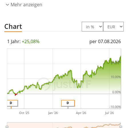
Mehr anzeigen
aufgelegt
.
Chart
1 Jahr:
+25,08%
per 07.08.2026
20.00%
10.00%
0.00%
D
D
-10.00%
Oct '25
Jan '26
Apr '26
Jul '26