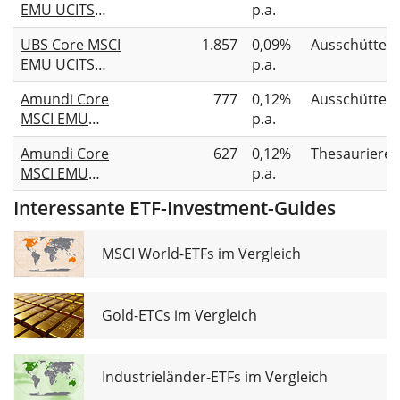
EMU UCITS
p.a.
ETF EUR acc
UBS Core MSCI
1.857
0,09%
Ausschütten
EMU UCITS
p.a.
ETF EUR dis
Amundi Core
777
0,12%
Ausschütten
MSCI EMU
p.a.
UCITS ETF Dist
Amundi Core
627
0,12%
Thesauriere
MSCI EMU
p.a.
UCITS ETF Acc
Interessante ETF-Investment-Guides
MSCI World-ETFs im Vergleich
Gold-ETCs im Vergleich
Industrieländer-ETFs im Vergleich