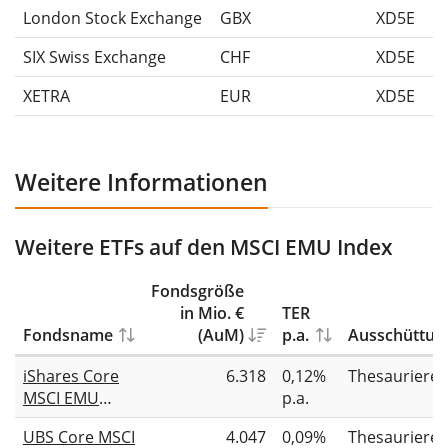
London Stock Exchange
GBX
XD5E
SIX Swiss Exchange
CHF
XD5E
XETRA
EUR
XD5E
Weitere Informationen
Weitere ETFs auf den MSCI EMU Index
Fondsgröße
in Mio. €
TER
Fondsname
(AuM)
p.a.
Ausschüttun
iShares Core
6.318
0,12%
Thesauriere
MSCI EMU
p.a.
UCITS ETF EUR
UBS Core MSCI
4.047
0,09%
Thesauriere
(Acc)