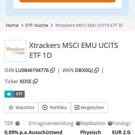
Xtrackers MSCI EMU UCITS
ETF 1D
ISIN
LU0846194776
|
WKN
DBX0GJ
|
Ticker
XD5E
ETF
Watchlist
Portfolio
Vergleichen
TER
Ertragsverwendung
Replikation
Fondsgrö
0,09% p.a.
Ausschüttend
Physisch
EUR 2.04