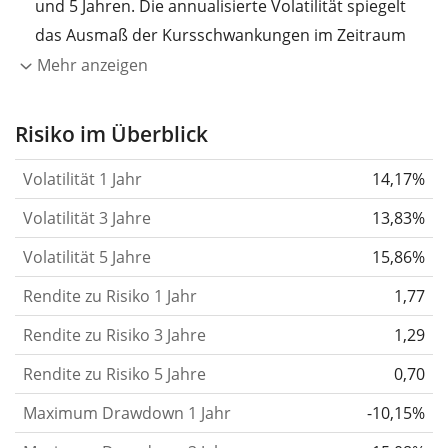
und 5 Jahren. Die annualisierte Volatilität spiegelt
das Ausmaß der Kursschwankungen im Zeitraum
eines Jahres wider.
Je höher die Volatilität, desto
Mehr anzeigen
stärker hat sich der Kurs des Wertpapiers (der
Aktie, des ETF, usw.) in der Vergangenheit
Risiko im Überblick
verändert.
Wertpapiere mit höherer Volatilität
Volatilität 1 Jahr
14,17%
gelten im Allgemeinen als risikoreicher. Wir
berechnen die Volatilität auf Basis der Daten der
Volatilität 3 Jahre
13,83%
letzten 1, 3 und 5 Jahre, damit du sehen kannst, ob
Volatilität 5 Jahre
15,86%
die Kursschwankungen im Laufe der Zeit stärker
Rendite zu Risiko 1 Jahr
oder schwächer wurden. Weitere Informationen
1,77
findest du in unserem Artikel:
Volatilität als
Rendite zu Risiko 3 Jahre
1,29
Risikomaß
.
Rendite zu Risiko 5 Jahre
0,70
Rendite pro Risiko
für Zeiträume von 1, 3 und 5
Maximum Drawdown 1 Jahr
-10,15%
Jahren. Diese Kennzahl ist definiert als die
annualisierte (d. h. auf einen Einjahreszeitraum