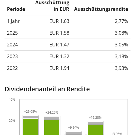
Ausschüttung
Periode
in EUR
Ausschüttungsrendite
1 Jahr
EUR 1,63
2,77%
2025
EUR 1,58
3,08%
2024
EUR 1,47
3,05%
2023
EUR 1,32
3,18%
2022
EUR 1,94
3,93%
Dividendenanteil an Rendite
40%
+25,08%
+25,08%
+24,25%
+24,25%
+19,28%
+19,28%
20%
+9,94%
+9,94%
+3,93%
+3,93%