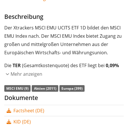
Beschreibung
Der Xtrackers MSCI EMU UCITS ETF 1D bildet den MSCI
EMU Index nach. Der MSCI EMU Index bietet Zugang zu
großen und mittelgroßen Unternehmen aus der
Europäischen Wirtschafts- und Währungsunion.
Die
TER
(Gesamtkostenquote) des ETF liegt bei
0,09%
p.a.
. Der ETF bildet die Wertentwicklung des Index
Mehr anzeigen
durch
vollständige Replikation
(Erwerb aller
MSCI EMU (9)
Aktien (2011)
Europa (399)
Indexbestandteile) nach. Die Dividendenerträge im ETF
Dokumente
werden an die Anleger
ausgeschüttet
(Quartalsweise).
Factsheet (DE)
Der Xtrackers MSCI EMU UCITS ETF 1D ist ein sehr
großer ETF mit
2.048 Mio. Euro Fondsvolumen
. Der
KID (DE)
ETF wurde
am 28. November 2012 in Luxemburg