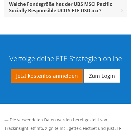
Welche Fondsgröße hat der UBS MSCI Pacific
Socially Responsible UCITS ETF USD acc?
Verfolge deine ETF-Strategien online
Jetzt kostenlos anmelden
Zum Login
— Die verwendeten Daten werden bereitgestellt von
Trackinsight
,
etfinfo
,
Xignite Inc.
,
gettex
,
FactSet
und justETF