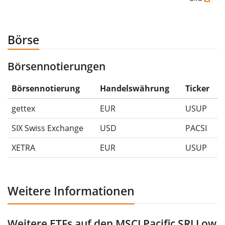
wenn du das Wertpapier für 10€ gekauft und
anschließend für 5€ verkauft hättest. Daher wäre in
diesem Fall der Maximum Drawdown (5€ - 10€)/10€ =
Börse
-50%.
Börsennotierungen
Die Wertentwicklungsangaben für ETFs beinhalten
Ausschüttungen (falls vorhanden).
Börsennotierung
Handelswährung
Ticker
gettex
EUR
USUP
SIX Swiss Exchange
USD
PACSI
XETRA
EUR
USUP
Weitere Informationen
Weitere ETFs auf den MSCI Pacific SRI Low