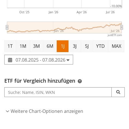
-10.00%
Oct '25
Jan '26
Apr '26
Jul '26
Jan '26
Jul '26
justETF.com
1T
1M
3M
6M
1J
3J
5J
YTD
MAX
07.08.2025 - 07.08.2026
ETF für Vergleich hinzufügen
Weitere Chart-Optionen anzeigen