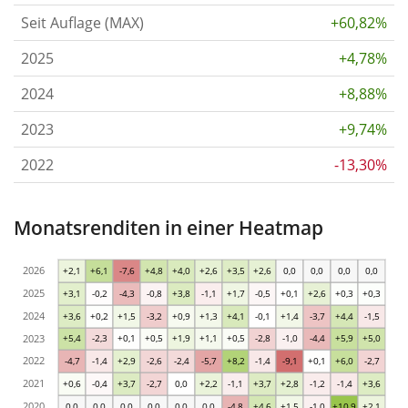
Seit Auflage (MAX)
+60,82%
2025
+4,78%
2024
+8,88%
2023
+9,74%
2022
-13,30%
Monatsrenditen in einer Heatmap
2026
+2,1
+6,1
-7,6
+4,8
+4,0
+2,6
+3,5
+2,6
0,0
0,0
0,0
0,0
2025
+3,1
-0,2
-4,3
-0,8
+3,8
-1,1
+1,7
-0,5
+0,1
+2,6
+0,3
+0,3
2024
+3,6
+0,2
+1,5
-3,2
+0,9
+1,3
+4,1
-0,1
+1,4
-3,7
+4,4
-1,5
2023
+5,4
-2,3
+0,1
+0,5
+1,9
+1,1
+0,5
-2,8
-1,0
-4,4
+5,9
+5,0
2022
-4,7
-1,4
+2,9
-2,6
-2,4
-5,7
+8,2
-1,4
-9,1
+0,1
+6,0
-2,7
2021
+0,6
-0,4
+3,7
-2,7
0,0
+2,2
-1,1
+3,7
+2,8
-1,2
-1,4
+3,6
2020
0,0
0,0
0,0
0,0
0,0
0,0
-4,8
+4,6
+1,5
-1,0
+10,9
+2,1