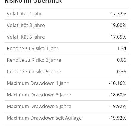
Risiko im Überblick
verändert.
Wertpapiere mit höherer Volatilität
Volatilität 1 Jahr
17,32%
gelten im Allgemeinen als risikoreicher. Wir
berechnen die Volatilität auf Basis der Daten der
Volatilität 3 Jahre
19,00%
letzten 1, 3 und 5 Jahre, damit du sehen kannst, ob
Volatilität 5 Jahre
17,65%
die Kursschwankungen im Laufe der Zeit stärker
Rendite zu Risiko 1 Jahr
oder schwächer wurden. Weitere Informationen
1,34
findest du in unserem Artikel:
Volatilität als
Rendite zu Risiko 3 Jahre
0,66
Risikomaß
.
Rendite zu Risiko 5 Jahre
0,36
Rendite pro Risiko
für Zeiträume von 1, 3 und 5
Maximum Drawdown 1 Jahr
-10,16%
Jahren. Diese Kennzahl ist definiert als die
annualisierte (d. h. auf einen Einjahreszeitraum
Maximum Drawdown 3 Jahre
-18,60%
umgerechnete) historische Rendite geteilt durch die
Maximum Drawdown 5 Jahre
-19,92%
historische annualisierte Volatilität.
Rendite pro
Maximum Drawdown seit Auflage
-19,92%
Risiko setzt die historische Rendite eines
Wertpapiers ins Verhältnis zu seinem