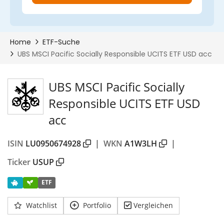
UBS MSCI Pacific Socially
Responsible UCITS ETF USD
acc
ISIN
LU0950674928
|
WKN
A1W3LH
|
Ticker
USUP
ETF
Watchlist
Portfolio
Vergleichen