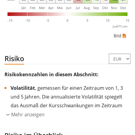
Jän
Feb
Mär
Apr
Mai
Jun
Jul
Aug
Sep
Okt
Nov
Dez
-15
-10
-5
0
5
10
15
justETF.com
Bild
Risiko
Risikokennzahlen in diesem Abschnitt:
Volatilität
, gemessen für einen Zeitraum von 1, 3
und 5 Jahren. Die annualisierte Volatilität spiegelt
das Ausmaß der Kursschwankungen im Zeitraum
eines Jahres wider.
Je höher die Volatilität, desto
Mehr anzeigen
stärker hat sich der Kurs des Wertpapiers (der
Aktie, des ETF, usw.) in der Vergangenheit