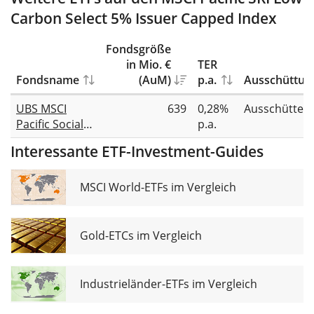
Carbon Select 5% Issuer Capped Index
Fondsgröße
in Mio. €
TER
Fondsname
(AuM)
p.a.
Ausschüttun
UBS MSCI
639
0,28%
Ausschütten
Pacific Socially
p.a.
Responsible
Interessante ETF-Investment-Guides
UCITS ETF USD
dis
MSCI World-ETFs im Vergleich
Gold-ETCs im Vergleich
Industrieländer-ETFs im Vergleich