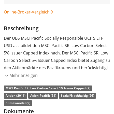
Online-Broker-Vergleich
Beschreibung
Der UBS MSCI Pacific Socially Responsible UCITS ETF
USD acc bildet den MSCI Pacific SRI Low Carbon Select
5% Issuer Capped Index nach. Der MSCI Pacific SRI Low
Carbon Select 5% Issuer Capped Index bietet Zugang zu
den Aktienmärkte des Pazifikraums und berücksichtigt
dabei lediglich Unternehmen, die im Vergleich mit der
Mehr anzeigen
Konkurrenz aus ihrem Sektor über ein hohes Rating in
MSCI Pacific SRI Low Carbon Select 5% Issuer Capped (2)
den Bereichen Umweltschutz, soziale Verantwortung
Aktien (2011)
Asien-Pazifik (54)
Sozial/Nachhaltig (26)
und Unternehmensführung (ESG) verfügen.
Klimawandel (9)
Ausgeschlossen sind Unternehmen, die wesentliche
Dokumente
Teile ihres Geschäfts in nicht nachhaltigen