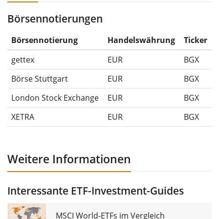
Börsennotierungen
Die Wertentwicklungsangaben für ETFs beinhalten
Ausschüttungen (falls vorhanden).
Börsennotierung
Handelswährung
Ticker
gettex
EUR
BGX
Börse Stuttgart
EUR
BGX
London Stock Exchange
EUR
BGX
XETRA
EUR
BGX
Weitere Informationen
Interessante ETF-Investment-Guides
MSCI World-ETFs im Vergleich