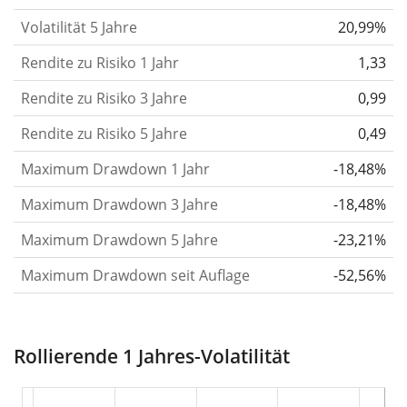
letzten 1, 3 und 5 Jahre, damit du sehen kannst, ob
Volatilität 5 Jahre
20,99%
die Kursschwankungen im Laufe der Zeit stärker
Rendite zu Risiko 1 Jahr
oder schwächer wurden. Weitere Informationen
1,33
findest du in unserem Artikel:
Volatilität als
Rendite zu Risiko 3 Jahre
0,99
Risikomass
.
Rendite zu Risiko 5 Jahre
0,49
Rendite pro Risiko
für Zeiträume von 1, 3 und 5
Maximum Drawdown 1 Jahr
-18,48%
Jahren. Diese Kennzahl ist definiert als die
annualisierte (d. h. auf einen Einjahreszeitraum
Maximum Drawdown 3 Jahre
-18,48%
umgerechnete) historische Rendite geteilt durch die
Maximum Drawdown 5 Jahre
-23,21%
historische annualisierte Volatilität.
Rendite pro
Maximum Drawdown seit Auflage
-52,56%
Risiko setzt die historische Rendite eines
Wertpapiers ins Verhältnis zu seinem
historischen Risiko
und gibt dir einen Hinweis auf
Rollierende 1 Jahres-Volatilität
das Ausmass der Kursschwankungen, die man in
Kauf nehmen musste, um von der Rendite des