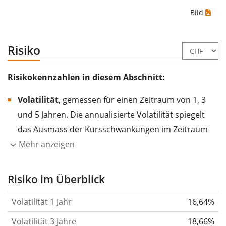
Bild
Risiko
Risikokennzahlen in diesem Abschnitt:
Volatilität
, gemessen für einen Zeitraum von 1, 3
und 5 Jahren. Die annualisierte Volatilität spiegelt
das Ausmass der Kursschwankungen im Zeitraum
eines Jahres wider.
Je höher die Volatilität, desto
Mehr anzeigen
stärker hat sich der Kurs des Wertpapiers (der
Aktie, des ETF, usw.) in der Vergangenheit
Risiko im Überblick
verändert.
Wertpapiere mit höherer Volatilität
Volatilität 1 Jahr
16,64%
gelten im Allgemeinen als risikoreicher. Wir
berechnen die Volatilität auf Basis der Daten der
Volatilität 3 Jahre
18,66%