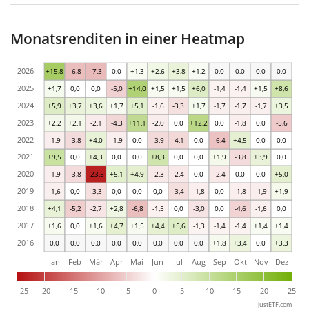
Monatsrenditen in einer Heatmap
2026
+15,8
-6,8
-7,3
0,0
+1,3
+2,6
+3,8
+1,2
0,0
0,0
0,0
0,0
2025
+1,7
0,0
0,0
-5,0
+14,0
+1,5
+1,5
+6,0
-1,4
-1,4
+1,5
+8,6
2024
+5,9
+3,7
+3,6
+1,7
+5,1
-1,6
-3,3
+1,7
-1,7
-1,7
-1,7
+3,5
2023
+2,2
+2,1
-2,1
-4,3
+11,1
-2,0
0,0
+12,2
0,0
-1,8
0,0
-5,6
2022
-1,9
-3,8
+4,0
-1,9
0,0
-3,9
-4,1
0,0
-6,4
+4,5
0,0
0,0
2021
+9,5
0,0
+4,3
0,0
0,0
+8,3
0,0
0,0
+1,9
-3,8
+3,9
0,0
2020
-1,9
-3,8
-23,5
+5,1
+4,9
-2,3
-2,4
0,0
-2,4
0,0
0,0
+5,0
2019
-1,6
0,0
-3,3
0,0
0,0
0,0
-3,4
-1,8
0,0
-1,8
-1,9
+1,9
2018
+4,1
-5,2
-2,7
+2,8
-6,8
-1,5
0,0
-3,0
0,0
-4,6
-1,6
0,0
2017
+1,6
0,0
+1,6
+4,7
+1,5
+4,4
+5,6
-1,3
-1,4
-1,4
+1,4
+1,4
2016
0,0
0,0
0,0
0,0
0,0
0,0
0,0
0,0
+1,8
+3,4
0,0
+3,3
Jan
Feb
Mär
Apr
Mai
Jun
Jul
Aug
Sep
Okt
Nov
Dez
-25
-20
-15
-10
-5
0
5
10
15
20
25
justETF.com