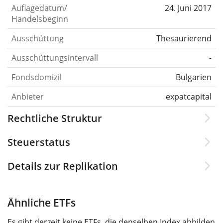
Auflagedatum/
24. Juni 2017
Handelsbeginn
Ausschüttung
Thesaurierend
Ausschüttungsintervall
-
Fondsdomizil
Bulgarien
Anbieter
expatcapital
Rechtliche Struktur
Steuerstatus
Details zur Replikation
Ähnliche ETFs
Es gibt derzeit keine ETFs, die denselben Index abbilden