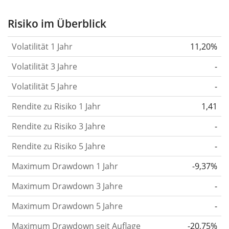
stärker hat sich der Kurs des Wertpapiers (der
Aktie, des ETF, usw.) in der Vergangenheit
Risiko im Überblick
verändert.
Wertpapiere mit höherer Volatilität
Volatilität 1 Jahr
11,20%
gelten im Allgemeinen als risikoreicher. Wir
berechnen die Volatilität auf Basis der Daten der
Volatilität 3 Jahre
-
letzten 1, 3 und 5 Jahre, damit du sehen kannst, ob
Volatilität 5 Jahre
-
die Kursschwankungen im Laufe der Zeit stärker
Rendite zu Risiko 1 Jahr
oder schwächer wurden. Weitere Informationen
1,41
findest du in unserem Artikel:
Volatilität als
Rendite zu Risiko 3 Jahre
-
Risikomass
.
Rendite zu Risiko 5 Jahre
-
Rendite pro Risiko
für Zeiträume von 1, 3 und 5
Maximum Drawdown 1 Jahr
-9,37%
Jahren. Diese Kennzahl ist definiert als die
annualisierte (d. h. auf einen Einjahreszeitraum
Maximum Drawdown 3 Jahre
-
umgerechnete) historische Rendite geteilt durch die
Maximum Drawdown 5 Jahre
-
historische annualisierte Volatilität.
Rendite pro
Maximum Drawdown seit Auflage
-20,75%
Risiko setzt die historische Rendite eines