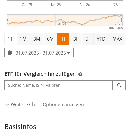
Oct '25
Jan '26
Apr '26
Jul '26
Jan '26
Jul '…
justETF.com
1T
1M
3M
6M
1J
3J
5J
YTD
MAX
31.07.2025 - 31.07.2026
ETF für Vergleich hinzufügen
Weitere Chart-Optionen anzeigen
Basisinfos