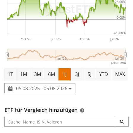
25.00%
0.00%
-25.00%
Oct '25
Jan '26
Apr '26
Jul '26
Jan '26
Jul '26
justETF.com
1T
1M
3M
6M
1J
3J
5J
YTD
MAX
05.08.2025 - 05.08.2026
ETF für Vergleich hinzufügen