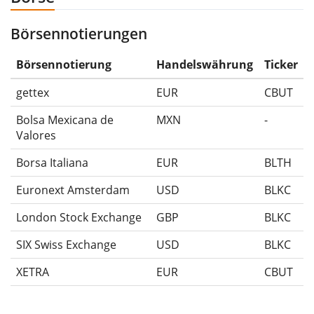
-50%.
Börsennotierungen
Die Wertentwicklungsangaben für ETFs beinhalten
Ausschüttungen (falls vorhanden).
Börsennotierung
Handelswährung
Ticker
gettex
EUR
CBUT
Bolsa Mexicana de
MXN
-
Valores
Borsa Italiana
EUR
BLTH
Euronext Amsterdam
USD
BLKC
London Stock Exchange
GBP
BLKC
SIX Swiss Exchange
USD
BLKC
XETRA
EUR
CBUT