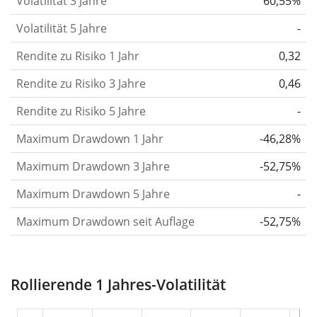
Volatilität 3 Jahre
60,55%
letzten 1, 3 und 5 Jahre, damit du sehen kannst, ob
Volatilität 5 Jahre
-
die Kursschwankungen im Laufe der Zeit stärker
Rendite zu Risiko 1 Jahr
oder schwächer wurden. Weitere Informationen
0,32
findest du in unserem Artikel:
Volatilität als
Rendite zu Risiko 3 Jahre
0,46
Risikomass
.
Rendite zu Risiko 5 Jahre
-
Rendite pro Risiko
für Zeiträume von 1, 3 und 5
Maximum Drawdown 1 Jahr
-46,28%
Jahren. Diese Kennzahl ist definiert als die
annualisierte (d. h. auf einen Einjahreszeitraum
Maximum Drawdown 3 Jahre
-52,75%
umgerechnete) historische Rendite geteilt durch die
Maximum Drawdown 5 Jahre
-
historische annualisierte Volatilität.
Rendite pro
Maximum Drawdown seit Auflage
-52,75%
Risiko setzt die historische Rendite eines
Wertpapiers ins Verhältnis zu seinem
historischen Risiko
und gibt dir einen Hinweis auf
Rollierende 1 Jahres-Volatilität
das Ausmass der Kursschwankungen, die man in
Kauf nehmen musste, um von der Rendite des