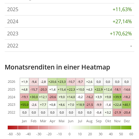
2025
+11,63%
2024
+27,14%
2023
+170,62%
2022
-
Monatsrenditen in einer Heatmap
2026
+1,9
-9,4
-2,8
+20,6
+23,3
-10,7
-9,7
+2,6
0,0
0,0
0,0
0,0
2025
+4,8
-15,7
-20,3
+1,4
+15,4
+22,3
+10,0
+4,3
+22,9
+12,4
-18,1
-14,6
2024
-19,1
+30,0
+12,1
-20,6
+9,0
+14,0
-0,2
-16,2
+3,9
+9,8
+39,9
-18,2
2023
+55,0
-2,6
+7,7
+0,8
+8,6
+7,0
+18,9
-21,5
-9,9
-1,4
+22,4
+40,1
2022
0,0
0,0
0,0
0,0
0,0
0,0
0,0
0,0
-0,4
+3,2
-21,9
-20,4
Jan
Feb
Mär
Apr
Mai
Jun
Jul
Aug
Sep
Okt
Nov
Dez
-60
-50
-40
-30
-20
-10
0
10
20
30
40
50
60