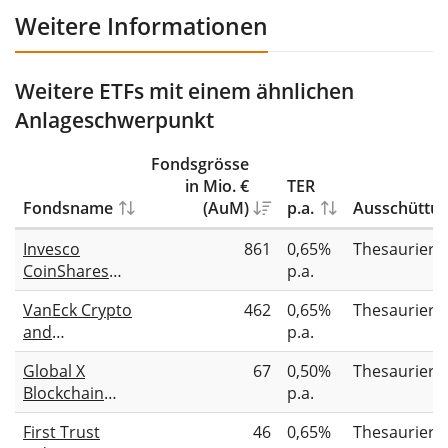
Weitere Informationen
Weitere ETFs mit einem ähnlichen
Anlageschwerpunkt
Fondsgrösse
in Mio. €
TER
Fondsname
(AuM)
p.a.
Ausschüttu
Invesco
861
0,65%
Thesauriere
CoinShares
p.a.
Global
VanEck Crypto
462
0,65%
Thesauriere
Blockchain
and
p.a.
UCITS ETF Acc
Blockchain
Global X
67
0,50%
Thesauriere
Innovators
Blockchain
p.a.
UCITS ETF
UCITS ETF USD
First Trust
46
0,65%
Thesauriere
Accumulating