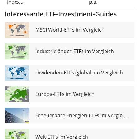
Indxx
p.a.
Innovative
Interessante ETF-Investment-Guides
Transaction &
Process UCITS
ETF Acc
MSCI World-ETFs im Vergleich
Industrieländer-ETFs im Vergleich
Dividenden-ETFs (global) im Vergleich
Europa-ETFs im Vergleich
Erneuerbare Energien-ETFs im Vergleich
Welt-ETFs im Vergleich