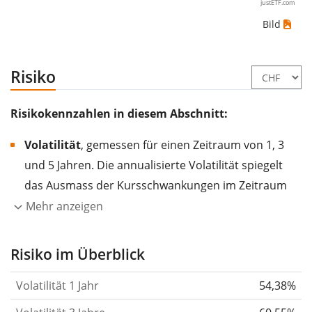
justETF.com
Bild
Risiko
Risikokennzahlen in diesem Abschnitt:
Volatilität
, gemessen für einen Zeitraum von 1, 3
und 5 Jahren. Die annualisierte Volatilität spiegelt
das Ausmass der Kursschwankungen im Zeitraum
eines Jahres wider.
Je höher die Volatilität, desto
Mehr anzeigen
stärker hat sich der Kurs des Wertpapiers (der
Aktie, des ETF, usw.) in der Vergangenheit
Risiko im Überblick
verändert.
Wertpapiere mit höherer Volatilität
Volatilität 1 Jahr
54,38%
gelten im Allgemeinen als risikoreicher. Wir
berechnen die Volatilität auf Basis der Daten der