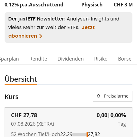
0,12% p.a.
Ausschüttend
Physisch
CHF 3
Mi
Sparplan
Rendite
Dividenden
Risiko
Börse
Übersicht
Kurs
Preisalarme
CHF
27,78
0,00
|
0,00%
07.08.2026 (XETRA)
Tag
52 Wochen Tief/Hoch
22,29
27,82