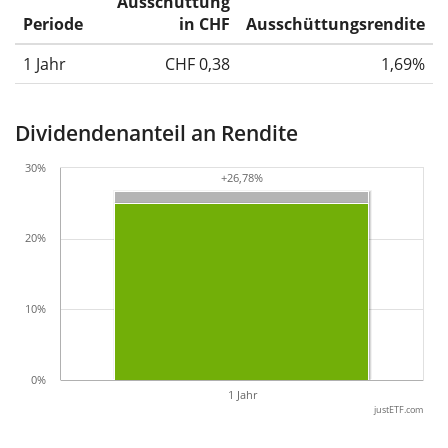
Ausschüttung
Periode
in CHF
Ausschüttungsrendite
1 Jahr
CHF 0,38
1,69%
Dividendenanteil an Rendite
30%
+26,78%
+26,78%
20%
10%
0%
1 Jahr
justETF.com