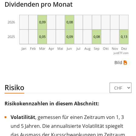
Dividenden pro Monat
2026
0,09
0,08
2025
0,05
0,09
0,08
0,13
Jan
Feb
Mär
Apr
Mai
Jun
Jul
Aug
Sep
Okt
Nov
Dez
justETF.com
Bild
Risiko
Risikokennzahlen in diesem Abschnitt:
Volatilität
, gemessen für einen Zeitraum von 1, 3
und 5 Jahren. Die annualisierte Volatilität spiegelt
das Ausmass der Kursschwankungen im Zeitraum