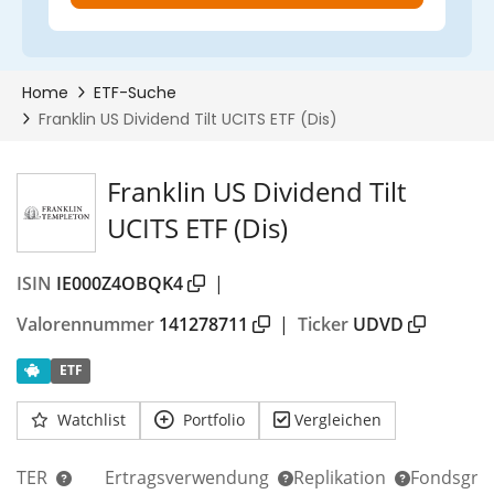
Franklin US Dividend Tilt
UCITS ETF (Dis)
ISIN
IE000Z4OBQK4
|
Valorennummer
141278711
|
Ticker
UDVD
ETF
Watchlist
Portfolio
Vergleichen
TER
Ertragsverwendung
Replikation
Fondsgrö