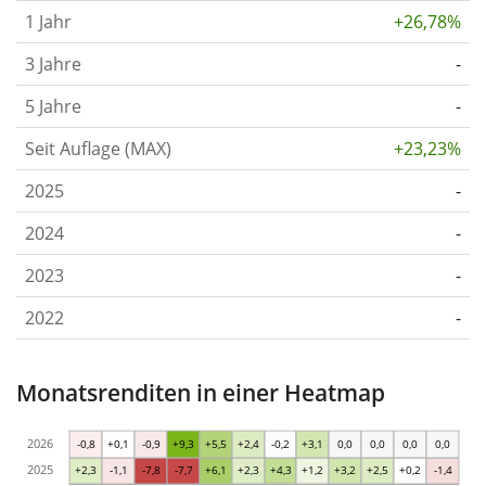
1 Jahr
+26,78%
3 Jahre
-
5 Jahre
-
Seit Auflage (MAX)
+23,23%
2025
-
2024
-
2023
-
2022
-
Monatsrenditen in einer Heatmap
2026
-0,8
+0,1
-0,9
+9,3
+5,5
+2,4
-0,2
+3,1
0,0
0,0
0,0
0,0
2025
+2,3
-1,1
-7,8
-7,7
+6,1
+2,3
+4,3
+1,2
+3,2
+2,5
+0,2
-1,4