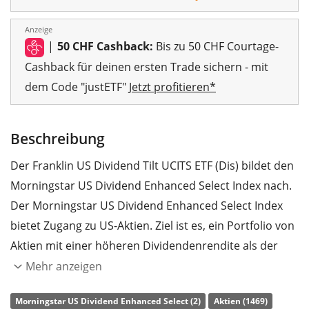
Anzeige
|
50 CHF Cashback:
Bis zu 50 CHF Courtage-
Cashback für deinen ersten Trade sichern - mit
dem Code "justETF"
Jetzt profitieren*
Beschreibung
Der Franklin US Dividend Tilt UCITS ETF (Dis) bildet den
Morningstar US Dividend Enhanced Select Index nach.
Der Morningstar US Dividend Enhanced Select Index
bietet Zugang zu US-Aktien. Ziel ist es, ein Portfolio von
Aktien mit einer höheren Dividendenrendite als der
Ausgangsindex, der Morningstar US Target Market
Mehr anzeigen
Exposure Index, abzubilden und gleichzeitig den
Morningstar US Dividend Enhanced Select (2)
Aktien (1469)
erwarteten Tracking Error im Vergleich zum