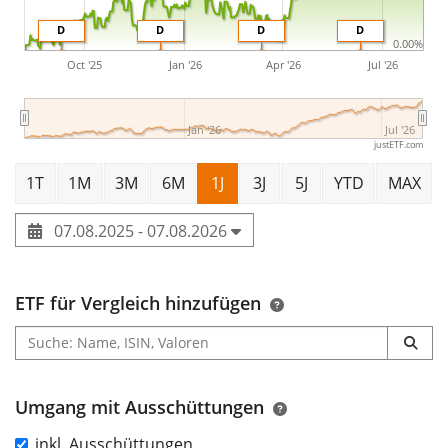
D
D
D
D
0.00%
Oct '25
Jan '26
Apr '26
Jul '26
Jan '26
Jul '26
justETF.com
1T
1M
3M
6M
1J
3J
5J
YTD
MAX
07.08.2025 - 07.08.2026
ETF für Vergleich hinzufügen
Umgang mit Ausschüttungen
inkl. Ausschüttungen