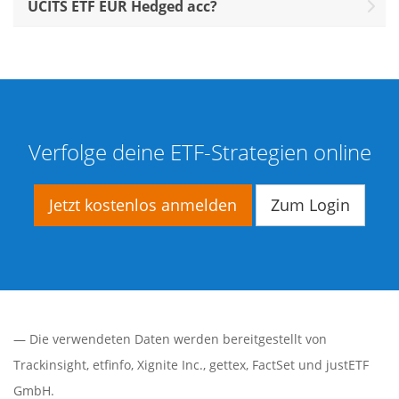
UCITS ETF EUR Hedged acc?
Verfolge deine ETF-Strategien online
Jetzt kostenlos anmelden
Zum Login
— Die verwendeten Daten werden bereitgestellt von
Trackinsight
,
etfinfo
,
Xignite Inc.
,
gettex
,
FactSet
und justETF
GmbH.