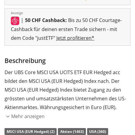
Anzeige
|
50 CHF Cashback:
Bis zu 50 CHF Courtage-
Cashback für deinen ersten Trade sichern - mit
dem Code "justETF"
Jetzt profitieren*
Beschreibung
Der UBS Core MSCI USA UCITS ETF EUR Hedged acc
bildet den MSCI USA (EUR Hedged) Index nach. Der
MSCI USA (EUR Hedged) Index bietet Zugang zu den
grössten und umsatzstärksten Unternehmen des US-
Aktienmarktes. Währungsgesichert in Euro (EUR).
Mehr anzeigen
Die
TER
(Gesamtkostenquote) des ETF liegt bei
0,06%
p.a.
. Der UBS Core MSCI USA UCITS ETF EUR Hedged
MSCI USA (EUR Hedged) (2)
Aktien (1463)
USA (360)