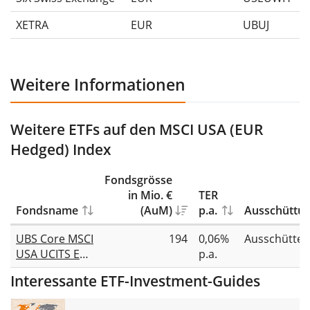
XETRA
EUR
UBUJ
Weitere Informationen
Weitere ETFs auf den MSCI USA (EUR
Hedged) Index
Fondsgrösse
in Mio. €
TER
Fondsname
(AuM)
p.a.
Ausschüttu
UBS Core MSCI
194
0,06%
Ausschütte
USA UCITS ETF
p.a.
EUR Hedged
Interessante ETF-Investment-Guides
dis