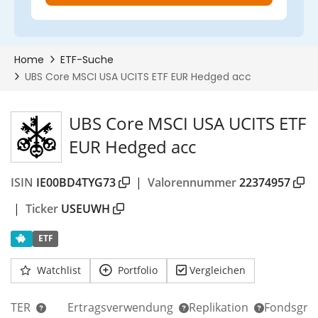
UBS Core MSCI USA UCITS ETF
EUR Hedged acc
ISIN
IE00BD4TYG73
|
Valorennummer
22374957
|
Ticker
USEUWH
ETF
Watchlist
Portfolio
Vergleichen
TER
Ertragsverwendung
Replikation
Fondsgrö