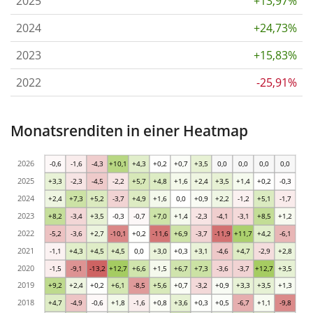
2025
+13,97%
2024
+24,73%
2023
+15,83%
2022
-25,91%
Monatsrenditen in einer Heatmap
2026
-0,6
-1,6
-4,3
+10,1
+4,3
+0,2
+0,7
+3,5
0,0
0,0
0,0
0,0
2025
+3,3
-2,3
-4,5
-2,2
+5,7
+4,8
+1,6
+2,4
+3,5
+1,4
+0,2
-0,3
2024
+2,4
+7,3
+5,2
-3,7
+4,9
+1,6
0,0
+0,9
+2,2
-1,2
+5,1
-1,7
2023
+8,2
-3,4
+3,5
-0,3
-0,7
+7,0
+1,4
-2,3
-4,1
-3,1
+8,5
+1,2
2022
-5,2
-3,6
+2,7
-10,1
+0,2
-11,6
+6,9
-3,7
-11,9
+11,7
+4,2
-6,1
2021
-1,1
+4,3
+4,5
+4,5
0,0
+3,0
+0,3
+3,1
-4,6
+4,7
-2,9
+2,8
2020
-1,5
-9,1
-13,2
+12,7
+6,6
+1,5
+6,7
+7,3
-3,6
-3,7
+12,7
+3,5
2019
+9,2
+2,4
+0,2
+6,1
-8,5
+5,6
+0,7
-3,2
+0,9
+3,3
+3,5
+1,3
2018
+4,7
-4,9
-0,6
+1,8
-1,6
+0,8
+3,6
+0,3
+0,5
-6,7
+1,1
-9,8