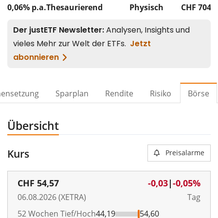
0,06% p.a.
Thesaurierend
Physisch
CHF 704
M
ensetzung
Sparplan
Rendite
Risiko
Börse
Übersicht
Kurs
Preisalarme
CHF
54,57
-0,03
|
-0,05%
06.08.2026 (XETRA)
Tag
52 Wochen Tief/Hoch
44,19
54,60