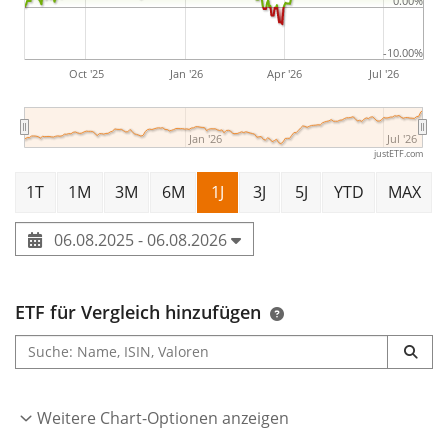
0.00%
-10.00%
Oct '25
Jan '26
Apr '26
Jul '26
Jan '26
Jul '26
justETF.com
1T
1M
3M
6M
1J
3J
5J
YTD
MAX
06.08.2025 - 06.08.2026
ETF für Vergleich hinzufügen
Weitere Chart-Optionen anzeigen