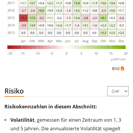
2017
+1,1
+3,7
+0,4
+2,2
+1,7
+0,8
+5,8
+0,9
+1,9
+3,6
+3,4
+0,8
2016
-2,7
-2,4
+6,6
+0,9
+2,3
-1,4
+3,2
+1,2
-0,8
-2,3
+3,0
+1,1
2015
-15,7
+7,5
-3,2
+1,1
-0,2
-1,3
+3,4
-3,8
-2,0
+8,1
+0,3
-2,4
2014
-3,9
+3,9
+0,9
+0,6
+2,4
+1,7
-1,4
+3,1
-1,6
+2,3
+2,2
-0,3
2013
0,0
0,0
0,0
0,0
0,0
0,0
0,0
0,0
0,0
+5,3
+2,5
+2,5
Jan
Feb
Mär
Apr
Mai
Jun
Jul
Aug
Sep
Okt
Nov
Dez
-20
-15
-10
-5
0
5
10
15
20
justETF.com
Bild
Risiko
Risikokennzahlen in diesem Abschnitt:
Volatilität
, gemessen für einen Zeitraum von 1, 3
und 5 Jahren. Die annualisierte Volatilität spiegelt