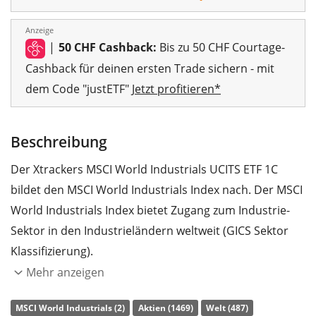
Anzeige
|
50 CHF Cashback:
Bis zu 50 CHF Courtage-
Cashback für deinen ersten Trade sichern - mit
dem Code "justETF"
Jetzt profitieren*
Beschreibung
Der Xtrackers MSCI World Industrials UCITS ETF 1C
bildet den MSCI World Industrials Index nach. Der MSCI
World Industrials Index bietet Zugang zum Industrie-
Sektor in den Industrieländern weltweit (GICS Sektor
Klassifizierung).
Mehr anzeigen
Die
TER
(Gesamtkostenquote) des ETF liegt bei
0,25%
p.a.
. Der Xtrackers MSCI World Industrials UCITS ETF 1C
MSCI World Industrials (2)
Aktien (1469)
Welt (487)