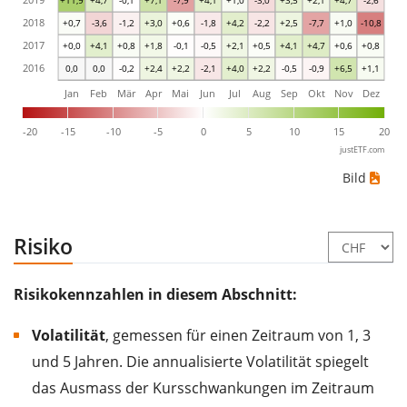
2018
+0,7
-3,6
-1,2
+3,0
+0,6
-1,8
+4,2
-2,2
+2,5
-7,7
+1,0
-10,8
2017
+0,0
+4,1
+0,8
+1,8
-0,1
-0,5
+2,1
+0,5
+4,1
+4,7
+0,6
+0,8
2016
0,0
0,0
-0,2
+2,4
+2,2
-2,1
+4,0
+2,2
-0,5
-0,9
+6,5
+1,1
Jan
Feb
Mär
Apr
Mai
Jun
Jul
Aug
Sep
Okt
Nov
Dez
-20
-15
-10
-5
0
5
10
15
20
justETF.com
Bild
Risiko
Risikokennzahlen in diesem Abschnitt:
Volatilität
, gemessen für einen Zeitraum von 1, 3
und 5 Jahren. Die annualisierte Volatilität spiegelt
das Ausmass der Kursschwankungen im Zeitraum