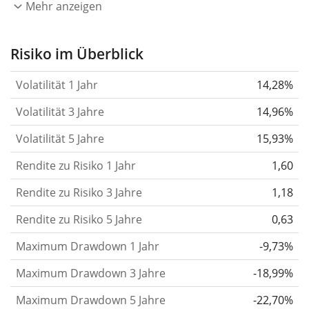
eines Jahres wider.
Je höher die Volatilität, desto
Mehr anzeigen
stärker hat sich der Kurs des Wertpapiers (der
Aktie, des ETF, usw.) in der Vergangenheit
Risiko im Überblick
verändert.
Wertpapiere mit höherer Volatilität
Volatilität 1 Jahr
14,28%
gelten im Allgemeinen als risikoreicher. Wir
berechnen die Volatilität auf Basis der Daten der
Volatilität 3 Jahre
14,96%
letzten 1, 3 und 5 Jahre, damit du sehen kannst, ob
Volatilität 5 Jahre
15,93%
die Kursschwankungen im Laufe der Zeit stärker
Rendite zu Risiko 1 Jahr
oder schwächer wurden. Weitere Informationen
1,60
findest du in unserem Artikel:
Volatilität als
Rendite zu Risiko 3 Jahre
1,18
Risikomass
.
Rendite zu Risiko 5 Jahre
0,63
Rendite pro Risiko
für Zeiträume von 1, 3 und 5
Maximum Drawdown 1 Jahr
-9,73%
Jahren. Diese Kennzahl ist definiert als die
annualisierte (d. h. auf einen Einjahreszeitraum
Maximum Drawdown 3 Jahre
-18,99%
umgerechnete) historische Rendite geteilt durch die
Maximum Drawdown 5 Jahre
-22,70%