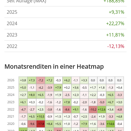
Seit Auflage (MAX)
+188,85%
2025
+9,31%
2024
+22,27%
2023
+11,81%
2022
-12,13%
Monatsrenditen in einer Heatmap
2026
+3,8
+7,3
-7,2
+7,2
-0,3
+6,2
-1,1
+3,3
0,0
0,0
0,0
0,0
2025
+5,0
-1,1
-4,2
-3,9
+7,9
+0,2
+3,6
-0,5
+1,7
+1,8
-1,3
+0,4
2024
+2,7
+8,0
+6,5
-1,9
+1,9
-2,5
+2,3
-1,1
+2,2
-0,3
+6,5
-3,3
2023
+6,1
+0,3
-0,2
-1,6
-1,2
+7,8
-0,2
-2,0
-1,8
-5,0
+6,7
+3,0
2022
-4,7
-2,7
+2,5
-3,8
-1,6
-8,6
+9,1
-1,6
-10,2
+12,6
+3,4
-4,8
2021
-1,7
+6,5
+10,5
-0,9
+1,5
+1,3
-0,7
+2,5
-2,4
+1,9
-3,3
+4,8
2020
-0,6
-9,6
-17,8
+8,4
+5,5
+1,0
-1,2
+7,9
+1,6
-3,6
+14,6
-0,4
2019
+11,9
+4,7
-0,1
+7,1
-7,9
+4,1
+1,0
-3,0
+3,5
+2,1
+4,7
-2,6