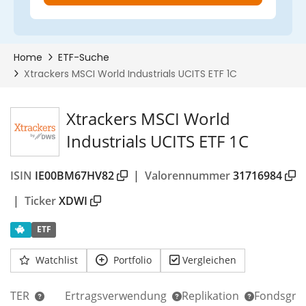
Xtrackers MSCI World
Industrials UCITS ETF 1C
ISIN
IE00BM67HV82
|
Valorennummer
31716984
|
Ticker
XDWI
ETF
Watchlist
Portfolio
Vergleichen
TER
Ertragsverwendung
Replikation
Fondsgrö