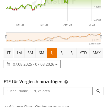
0.00%
-10.00%
Oct '25
Jan '26
Apr '26
Jul '26
Jan '26
Jul '26
justETF.com
1T
1M
3M
6M
1J
3J
5J
YTD
MAX
07.08.2025 - 07.08.2026
ETF für Vergleich hinzufügen
Weitere Chart-Optionen anzeigen