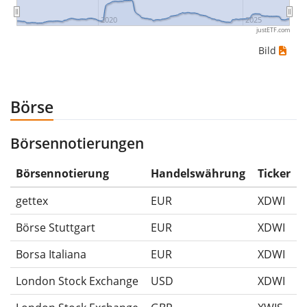
Wertpapierpreise war: 10€, 5€, 12€, 20€. In diesem
2020
2025
justETF.com
Fall hättest du den grösstmöglichen Verlust erlitten,
Bild
wenn du das Wertpapier für 10€ gekauft und
anschliessend für 5€ verkauft hättest. Daher wäre in
diesem Fall der Maximum Drawdown (5€ - 10€)/10€ =
Börse
-50%.
Börsennotierungen
Die Wertentwicklungsangaben für ETFs beinhalten
Ausschüttungen (falls vorhanden).
Börsennotierung
Handelswährung
Ticker
gettex
EUR
XDWI
Börse Stuttgart
EUR
XDWI
Borsa Italiana
EUR
XDWI
London Stock Exchange
USD
XDWI