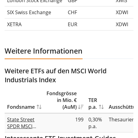
London Stock Exchange
GBP
XWIS
SIX Swiss Exchange
CHF
XDWI
XETRA
EUR
XDWI
Weitere Informationen
Weitere ETFs auf den MSCI World
Industrials Index
Fondsgrösse
in Mio. €
TER
Fondsname
(AuM)
p.a.
Ausschüttu
State Street
199
0,30%
Thesauriere
SPDR MSCI
p.a.
World