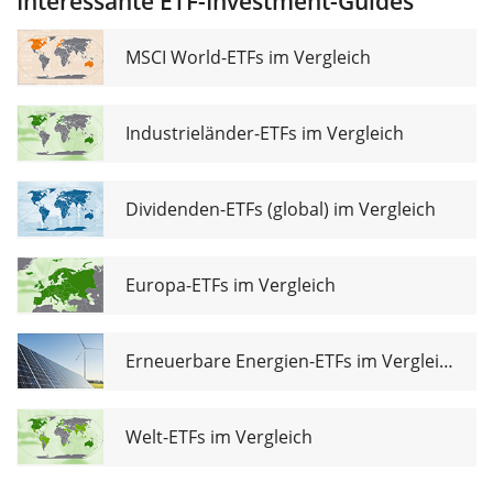
Interessante ETF-Investment-Guides
Industrials
UCITS ETF USD
MSCI World-ETFs im Vergleich
Industrieländer-ETFs im Vergleich
Dividenden-ETFs (global) im Vergleich
Europa-ETFs im Vergleich
Erneuerbare Energien-ETFs im Vergleich
Welt-ETFs im Vergleich