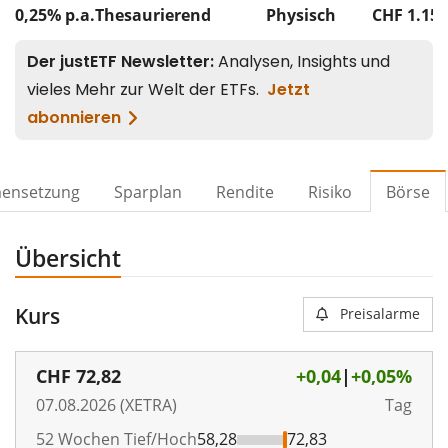
0,25% p.a.
Thesaurierend
Physisch
CHF 1.15
ensetzung
Sparplan
Rendite
Risiko
Börse
Übersicht
Kurs
Preisalarme
CHF
72,82
+0,04
|
+0,05%
07.08.2026 (XETRA)
Tag
52 Wochen Tief/Hoch
58,28
72,83