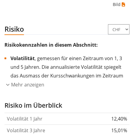
Bild
Risiko
Risikokennzahlen in diesem Abschnitt:
Volatilität
, gemessen für einen Zeitraum von 1, 3
und 5 Jahren. Die annualisierte Volatilität spiegelt
das Ausmass der Kursschwankungen im Zeitraum
eines Jahres wider.
Je höher die Volatilität, desto
Mehr anzeigen
stärker hat sich der Kurs des Wertpapiers (der
Aktie, des ETF, usw.) in der Vergangenheit
Risiko im Überblick
verändert.
Wertpapiere mit höherer Volatilität
Volatilität 1 Jahr
12,40%
gelten im Allgemeinen als risikoreicher. Wir
berechnen die Volatilität auf Basis der Daten der
Volatilität 3 Jahre
15,01%