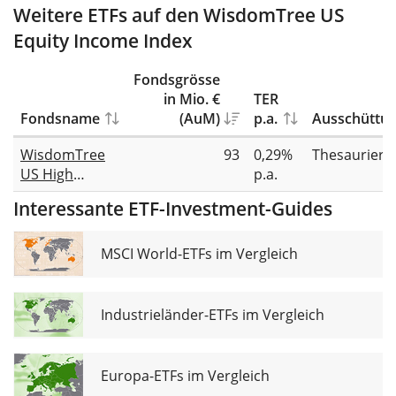
Weitere ETFs auf den WisdomTree US
Equity Income Index
Fondsgrösse
in Mio. €
TER
Fondsname
(AuM)
p.a.
Ausschüttu
WisdomTree
93
0,29%
Thesauriere
US High
p.a.
Dividend
Interessante ETF-Investment-Guides
UCITS ETF Acc
MSCI World-ETFs im Vergleich
Industrieländer-ETFs im Vergleich
Europa-ETFs im Vergleich