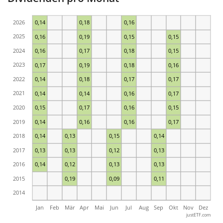
2026
0,14
0,18
0,16
2025
0,16
0,19
0,15
0,15
2024
0,16
0,17
0,18
0,15
2023
0,17
0,19
0,18
0,16
2022
0,14
0,18
0,17
0,17
2021
0,14
0,14
0,16
0,17
2020
0,15
0,17
0,16
0,15
2019
0,14
0,16
0,16
0,17
2018
0,14
0,13
0,15
0,14
2017
0,13
0,13
0,12
0,13
2016
0,14
0,12
0,13
0,13
2015
0,19
0,09
0,11
2014
Jan
Feb
Mär
Apr
Mai
Jun
Jul
Aug
Sep
Okt
Nov
Dez
justETF.com