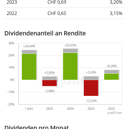
2023
CHF 0,69
3,20%
2022
CHF 0,65
3,15%
Dividendenanteil an Rendite
30%
+25,65%
+25,65%
+24,64%
+24,64%
20%
+8,28%
+8,28%
10%
+3,20%
+3,20%
+2,85%
+2,85%
0%
-5,08%
-5,08%
-10%
-13,25%
-13,25%
-20%
1 Jahr
2025
2024
2023
2022
justETF.com
Dividenden pro Monat