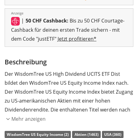
Anzeige
|
50 CHF Cashback:
Bis zu 50 CHF Courtage-
Cashback für deinen ersten Trade sichern - mit
dem Code "justETF"
Jetzt profitieren*
Beschreibung
Der WisdomTree US High Dividend UCITS ETF Dist
bildet den WisdomTree US Equity Income Index nach.
Der WisdomTree US Equity Income Index bietet Zugang
zu US-amerikanischen Aktien mit einer hohen
Dividendenrendite. Die enthaltenen Titel werden nach
ESG-Kriterien (Umwelt, Soziales und
Mehr anzeigen
Unternehmensführung) gefiltert. Der Index gewichtet
WisdomTree US Equity Income (2)
Aktien (1463)
USA (360)
die Titel nach fundamentalen Kriterien.