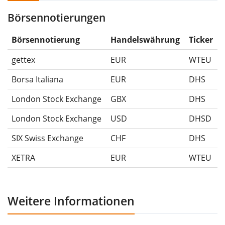
Börsennotierungen
Die Wertentwicklungsangaben für ETFs beinhalten
Ausschüttungen (falls vorhanden).
Börsennotierung
Handelswährung
Ticker
gettex
EUR
WTEU
Borsa Italiana
EUR
DHS
London Stock Exchange
GBX
DHS
London Stock Exchange
USD
DHSD
SIX Swiss Exchange
CHF
DHS
XETRA
EUR
WTEU
Weitere Informationen