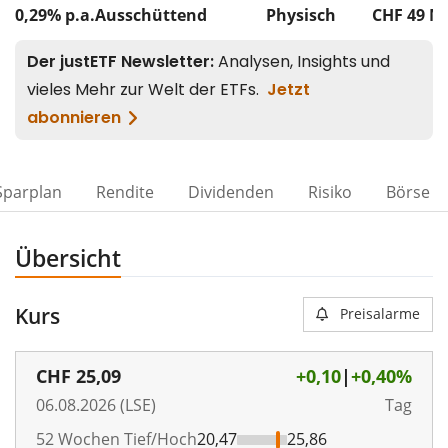
0,29% p.a.
Ausschüttend
Physisch
CHF 49
M
Sparplan
Rendite
Dividenden
Risiko
Börse
Übersicht
Kurs
Preisalarme
CHF
25,09
+0,10
|
+0,40%
06.08.2026 (LSE)
Tag
52 Wochen Tief/Hoch
20,47
25,86