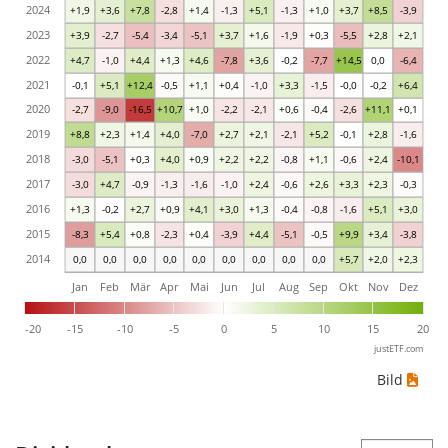
2024
+1,9
+3,6
+7,8
-2,8
+1,4
-1,3
+5,1
-1,3
+1,0
+3,7
+8,5
-3,9
2023
+3,9
-2,7
-5,4
-3,4
-5,1
+3,7
+1,6
-1,9
+0,3
-5,5
+2,8
+2,1
2022
+4,7
-1,0
+4,4
+1,3
+4,6
-7,8
+3,6
-0,2
-7,7
+14,5
0,0
-6,4
2021
-0,1
+5,1
+12,4
-0,5
+1,1
+0,4
-1,0
+3,3
-1,5
-0,0
-0,2
+6,4
2020
-2,7
-9,0
-16,5
+10,7
+1,0
-2,2
-2,1
+0,6
-0,4
-2,6
+11,1
+0,1
2019
+8,8
+2,3
+1,4
+4,0
-7,0
+2,7
+2,1
-2,1
+5,2
-0,1
+2,8
-1,6
2018
-3,0
-5,1
+0,3
+4,0
+0,9
+2,2
+2,2
-0,8
+1,1
-0,6
+2,4
-10,1
2017
-3,0
+4,7
-0,9
-1,3
-1,6
-1,0
+2,4
-0,6
+2,6
+3,3
+2,3
-0,3
2016
+1,3
-0,2
+2,7
+0,9
+4,1
+3,0
+1,3
-0,4
-0,8
-1,6
+5,1
+3,0
2015
-8,3
+5,4
+0,8
-2,3
+0,4
-3,9
+4,4
-5,1
-0,5
+9,9
+3,4
-3,8
2014
0,0
0,0
0,0
0,0
0,0
0,0
0,0
0,0
0,0
+5,7
+2,0
+2,3
Jan
Feb
Mär
Apr
Mai
Jun
Jul
Aug
Sep
Okt
Nov
Dez
-20
-15
-10
-5
0
5
10
15
20
justETF.com
Bild