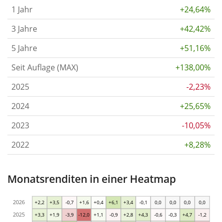
1 Jahr
+24,64%
3 Jahre
+42,42%
5 Jahre
+51,16%
Seit Auflage (MAX)
+138,00%
2025
-2,23%
2024
+25,65%
2023
-10,05%
2022
+8,28%
Monatsrenditen in einer Heatmap
2026
+2,2
+3,5
-0,7
+1,6
+0,4
+6,1
+3,4
-0,1
0,0
0,0
0,0
0,0
2025
+3,3
+1,9
-3,9
-12,0
+1,1
-0,9
+2,8
+4,3
-0,6
-0,3
+4,7
-1,2