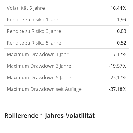
letzten 1, 3 und 5 Jahre, damit du sehen kannst, ob
Volatilität 5 Jahre
16,44%
die Kursschwankungen im Laufe der Zeit stärker
Rendite zu Risiko 1 Jahr
oder schwächer wurden. Weitere Informationen
1,99
findest du in unserem Artikel:
Volatilität als
Rendite zu Risiko 3 Jahre
0,83
Risikomass
.
Rendite zu Risiko 5 Jahre
0,52
Rendite pro Risiko
für Zeiträume von 1, 3 und 5
Maximum Drawdown 1 Jahr
-7,17%
Jahren. Diese Kennzahl ist definiert als die
annualisierte (d. h. auf einen Einjahreszeitraum
Maximum Drawdown 3 Jahre
-19,57%
umgerechnete) historische Rendite geteilt durch die
Maximum Drawdown 5 Jahre
-23,17%
historische annualisierte Volatilität.
Rendite pro
Maximum Drawdown seit Auflage
-37,18%
Risiko setzt die historische Rendite eines
Wertpapiers ins Verhältnis zu seinem
historischen Risiko
und gibt dir einen Hinweis auf
Rollierende 1 Jahres-Volatilität
das Ausmass der Kursschwankungen, die man in
Kauf nehmen musste, um von der Rendite des