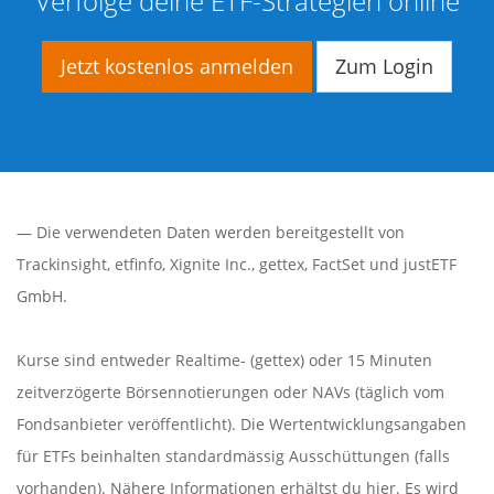
Verfolge deine ETF-Strategien online
Jetzt kostenlos anmelden
Zum Login
— Die verwendeten Daten werden bereitgestellt von
Trackinsight
,
etfinfo
,
Xignite Inc.
,
gettex
,
FactSet
und justETF
GmbH.
Kurse sind entweder Realtime- (gettex) oder 15 Minuten
zeitverzögerte Börsennotierungen oder NAVs (täglich vom
Fondsanbieter veröffentlicht). Die Wertentwicklungsangaben
für ETFs beinhalten standardmässig Ausschüttungen (falls
vorhanden). Nähere Informationen erhältst du
hier
. Es wird