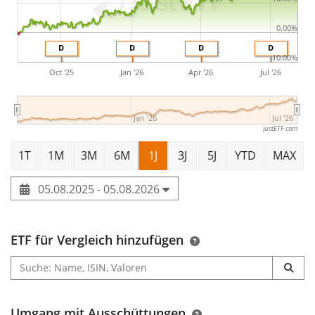
0.00%
D
D
D
D
-10.00%
Oct '25
Jan '26
Apr '26
Jul '26
Jan '26
Jul '26
justETF.com
1T
1M
3M
6M
1J
3J
5J
YTD
MAX
05.08.2025 - 05.08.2026
ETF für Vergleich hinzufügen
Umgang mit Ausschüttungen