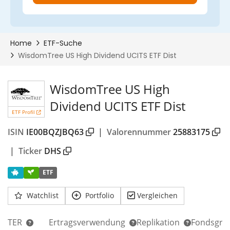
WisdomTree US High
Dividend UCITS ETF Dist
ETF Profil
ISIN
IE00BQZJBQ63
|
Valorennummer
25883175
|
Ticker
DHS
ETF
Watchlist
Portfolio
Vergleichen
TER
Ertragsverwendung
Replikation
Fondsgrö