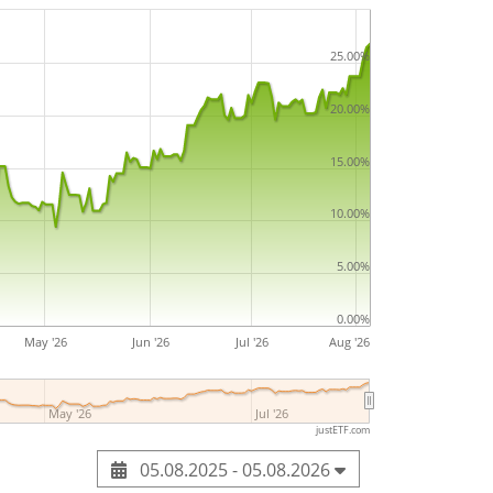
25.00%
20.00%
15.00%
10.00%
5.00%
0.00%
May '26
Jun '26
Jul '26
Aug '26
May '26
Jul '26
justETF.com
05.08.2025 - 05.08.2026