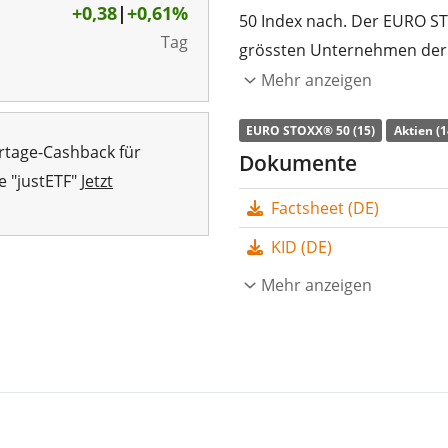
+0,38
|
+0,61%
50 Index nach. Der EURO ST
Tag
grössten Unternehmen der
Mehr anzeigen
Die
TER
(Gesamtkostenquote
die Wertentwicklung des I
EURO STOXX® 50 (15)
Aktien (1
rtage-Cashback für
aller Indexbestandteile) na
Dokumente
e "justETF"
Jetzt
die Anleger
ausgeschüttet
Factsheet (DE)
Der UBS Core EURO STOXX 50
KID (DE)
757 Mio. CHF Fondsvolum
Luxemburg aufgelegt
Mehr anzeigen
.