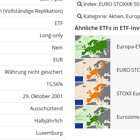
Index: EURO STOXX® 50
h
(
Vollständige Replikation
)
Kategorie: Aktien, Euro
ETF
Ähnliche ETFs in ETF-In
Long-only
Europa-ET
Nein
EUR
EURO STOX
Währung nicht gesichert
15,56%
STOXX Eur
29. Oktober 2001
Ausschüttend
Eurozone-
Halbjährlich
Luxemburg