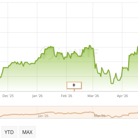
D
Dec '25
Jan '26
Feb '26
Mar '26
Apr '26
Jan '26
Mar '26
YTD
MAX