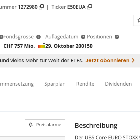
nummer
1272980
|
Ticker
E50EUA
Fondsgrösse
Auflagedatum
Positionen
CHF 757
Mio.
29. Oktober 2001
50
ammensetzung
Sparplan
Rendite
Dividenden
Beschreibung
Preisalarme
Der UBS Core EURO STOXX 5