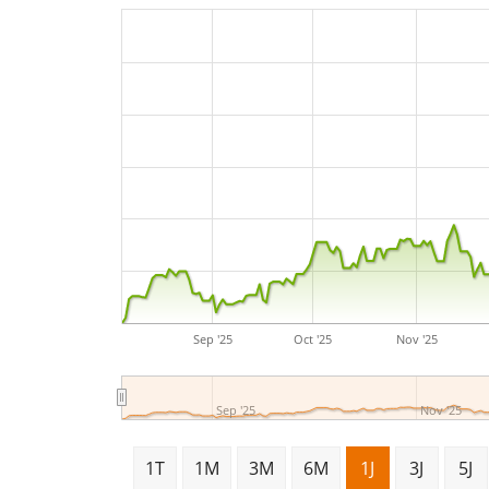
Sep '25
Oct '25
Nov '25
Sep '25
Nov '25
1T
1M
3M
6M
1J
3J
5J