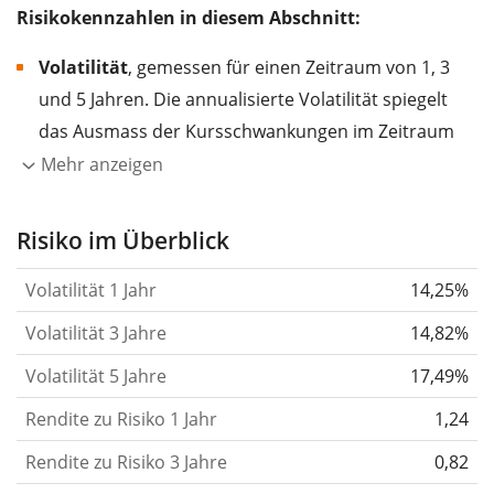
Risikokennzahlen in diesem Abschnitt:
Volatilität
, gemessen für einen Zeitraum von 1, 3
und 5 Jahren. Die annualisierte Volatilität spiegelt
das Ausmass der Kursschwankungen im Zeitraum
eines Jahres wider.
Je höher die Volatilität, desto
Mehr anzeigen
stärker hat sich der Kurs des Wertpapiers (der
Aktie, des ETF, usw.) in der Vergangenheit
Risiko im Überblick
verändert.
Wertpapiere mit höherer Volatilität
Volatilität 1 Jahr
14,25%
gelten im Allgemeinen als risikoreicher. Wir
berechnen die Volatilität auf Basis der Daten der
Volatilität 3 Jahre
14,82%
letzten 1, 3 und 5 Jahre, damit du sehen kannst, ob
Volatilität 5 Jahre
17,49%
die Kursschwankungen im Laufe der Zeit stärker
Rendite zu Risiko 1 Jahr
oder schwächer wurden. Weitere Informationen
1,24
findest du in unserem Artikel:
Volatilität als
Rendite zu Risiko 3 Jahre
0,82
Risikomass
.