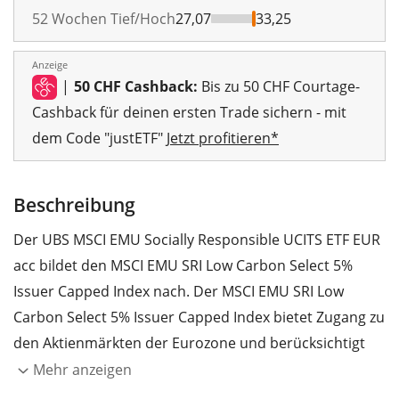
52 Wochen Tief/Hoch
27,07
33,25
Anzeige
|
50 CHF Cashback:
Bis zu 50 CHF Courtage-
Cashback für deinen ersten Trade sichern - mit
dem Code "justETF"
Jetzt profitieren*
Beschreibung
Der UBS MSCI EMU Socially Responsible UCITS ETF EUR
acc bildet den MSCI EMU SRI Low Carbon Select 5%
Issuer Capped Index nach. Der MSCI EMU SRI Low
Carbon Select 5% Issuer Capped Index bietet Zugang zu
den Aktienmärkten der Eurozone und berücksichtigt
dabei lediglich Unternehmen, die im Vergleich mit der
Mehr anzeigen
Konkurrenz aus ihrem Sektor über ein sehr hohes