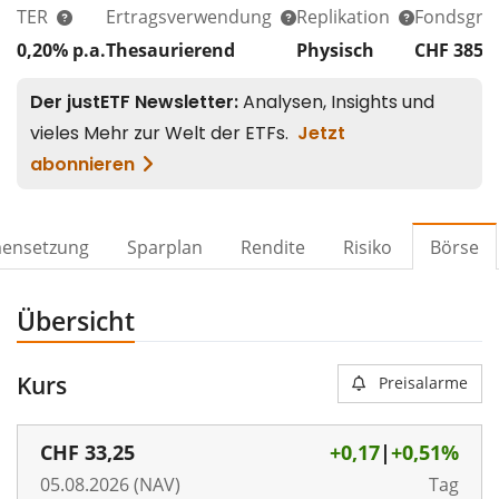
TER
Ertragsverwendung
Replikation
Fondsgrö
0,20% p.a.
Thesaurierend
Physisch
CHF 385
M
ensetzung
Sparplan
Rendite
Risiko
Börse
Übersicht
Kurs
Preisalarme
CHF
33,25
+0,17
|
+0,51%
05.08.2026 (NAV)
Tag