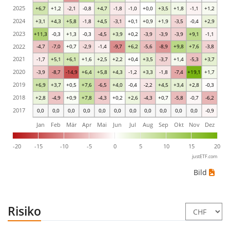
2025
+6,7
+1,2
-2,1
-0,8
+4,7
-1,8
-1,0
+0,0
+3,5
+1,8
-1,1
+1,2
2024
+3,1
+4,3
+5,8
-1,8
+4,5
-3,1
+0,1
+0,9
+1,9
-3,5
-0,4
+2,9
2023
+11,3
-0,3
+1,3
-0,3
-4,5
+3,9
+0,2
-3,9
-3,9
-3,9
+9,1
-1,1
2022
-4,7
-7,0
+0,7
-2,9
-1,4
-9,7
+6,2
-5,6
-8,9
+9,8
+7,6
-3,8
2021
-1,7
+5,1
+6,1
+1,6
+2,5
+2,2
+0,4
+3,5
-3,7
+1,4
-5,3
+3,7
2020
-3,9
-8,7
-14,9
+6,4
+5,8
+4,3
-1,2
+3,3
-1,8
-7,4
+19,1
+1,7
2019
+6,9
+3,7
+0,5
+7,6
-6,5
+4,0
-0,4
-2,2
+4,5
+3,4
+2,8
-0,3
2018
+2,8
-4,9
+0,9
+7,8
-4,3
+0,2
+2,6
-4,3
+0,7
-5,8
-0,7
-6,2
2017
0,0
0,0
0,0
0,0
0,0
0,0
0,0
0,0
0,0
0,0
0,0
-0,9
Jan
Feb
Mär
Apr
Mai
Jun
Jul
Aug
Sep
Okt
Nov
Dez
-20
-15
-10
-5
0
5
10
15
20
justETF.com
Bild
Risiko