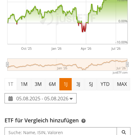
wurde
am 15. Dezember 2017 in Luxemburg
aufgelegt
.
0.00%
-10.00%
Oct '25
Jan '26
Apr '26
Jul '26
Jan '26
Jul '26
justETF.com
1T
1M
3M
6M
1J
3J
5J
YTD
MAX
05.08.2025 - 05.08.2026
ETF für Vergleich hinzufügen