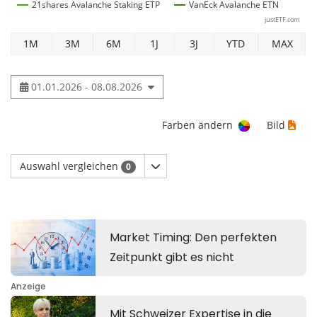
21shares Avalanche Staking ETP
VanEck Avalanche ETN
justETF.com
1M
3M
6M
1J
3J
YTD
MAX
01.01.2026 - 08.08.2026
Farben ändern
Bild
Auswahl vergleichen
0