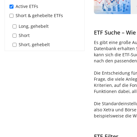
Active ETFs
Short & gehebelte ETFs
Long, gehebelt
ETF Suche – Wie 
Short
Es gibt eine große A
Short, gehebelt
Datenbank erhalten S
kann sich die ETF-S
nach den passenden E
Die Entscheidung für
Frage, die viele Anle
Kriterien, auf die F
Funktionen dabei, al
Die Standardeinstell
also Xetra und Börse
beispielsweise die 
ETF Filter