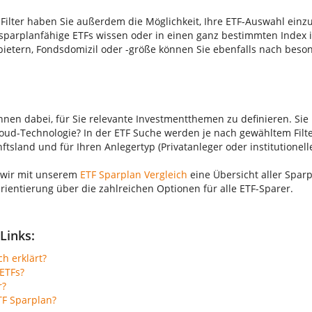
Filter haben Sie außerdem die Möglichkeit, Ihre ETF-Auswahl einz
parplanfähige ETFs wissen oder in einen ganz bestimmten Index 
bietern, Fondsdomizil oder -größe können Sie ebenfalls nach beso
Ihnen dabei, für Sie relevante Investmentthemen zu definieren. Sie 
ud-Technologie? In der ETF Suche werden je nach gewähltem Filte
sland und für Ihren Anlegertyp (Privatanleger oder institutionelle
 wir mit unserem
ETF Sparplan Vergleich
eine Übersicht aller Sparp
Orientierung über die zahlreichen Optionen für alle ETF-Sparer.
Links:
ch erklärt?
ETFs?
r?
TF Sparplan?