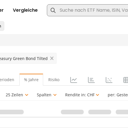
easury Green Bond Tilted
erioden
% Jahre
Risiko
25 Zeilen
Spalten
Rendite in:
CHF
per:
Geste