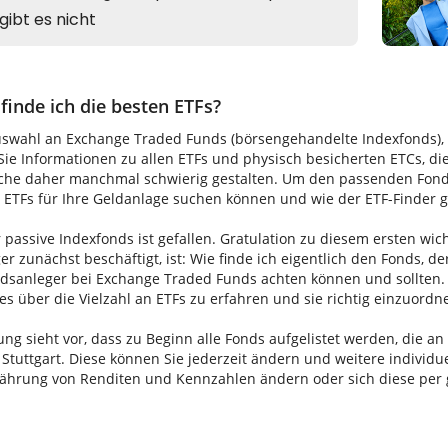
finde ich die besten ETFs?
uswahl an Exchange Traded Funds (börsengehandelte Indexfonds), di
ie Informationen zu allen ETFs und physisch besicherten ETCs, di
uche daher manchmal schwierig gestalten. Um den passenden Fonds 
TFs für Ihre Geldanlage suchen können und wie der ETF-Finder gen
 passive Indexfonds ist gefallen. Gratulation zu diesem ersten wic
ger zunächst beschäftigt, ist: Wie finde ich eigentlich den Fonds, de
ondsanleger bei Exchange Traded Funds achten können und sollten. 
les über die Vielzahl an ETFs zu erfahren und sie richtig einzuordn
ung sieht vor, dass zu Beginn alle Fonds aufgelistet werden, die a
 Stuttgart. Diese können Sie jederzeit ändern und weitere indivi
Währung von Renditen und Kennzahlen ändern oder sich diese per