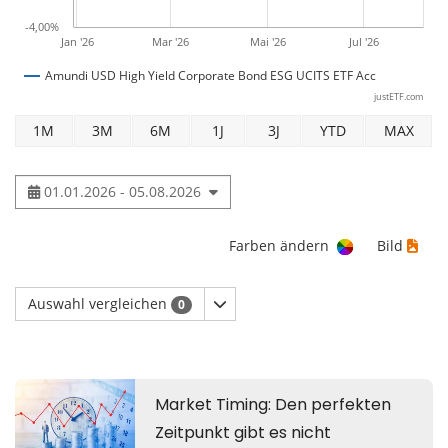
-4,00%
Jan '26
Mar '26
Mai '26
Jul '26
Amundi USD High Yield Corporate Bond ESG UCITS ETF Acc
justETF.com
1M
3M
6M
1J
3J
YTD
MAX
01.01.2026 - 05.08.2026
Farben ändern
Bild
Auswahl vergleichen
0