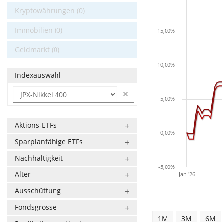
Kryptowährungen (0)
Immobilien (0)
15,00%
Geldmarkt (0)
10,00%
Indexauswahl
5,00%
Aktions-ETFs
0,00%
Sparplanfähige ETFs
Nachhaltigkeit
-5,00%
Alter
Jan '26
Ausschüttung
Fondsgrösse
1M
3M
6M