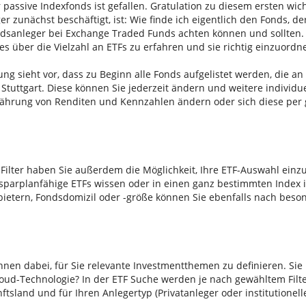
 passive Indexfonds ist gefallen. Gratulation zu diesem ersten wic
ger zunächst beschäftigt, ist: Wie finde ich eigentlich den Fonds, de
ondsanleger bei Exchange Traded Funds achten können und sollten. 
les über die Vielzahl an ETFs zu erfahren und sie richtig einzuordn
ung sieht vor, dass zu Beginn alle Fonds aufgelistet werden, die a
 Stuttgart. Diese können Sie jederzeit ändern und weitere indivi
Währung von Renditen und Kennzahlen ändern oder sich diese per
Filter haben Sie außerdem die Möglichkeit, Ihre ETF-Auswahl einz
parplanfähige ETFs wissen oder in einen ganz bestimmten Index 
bietern, Fondsdomizil oder -größe können Sie ebenfalls nach beso
Ihnen dabei, für Sie relevante Investmentthemen zu definieren. Sie 
ud-Technologie? In der ETF Suche werden je nach gewähltem Filte
sland und für Ihren Anlegertyp (Privatanleger oder institutionelle