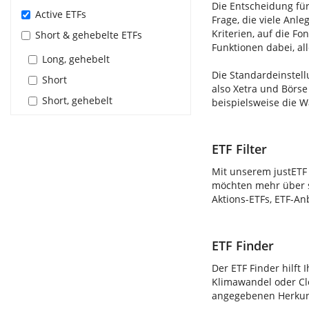
Die Entscheidung für
Active ETFs
Frage, die viele Anle
Kriterien, auf die F
Short & gehebelte ETFs
Funktionen dabei, al
Long, gehebelt
Die Standardeinstell
Short
also Xetra und Börse
Short, gehebelt
beispielsweise die 
ETF Filter
Mit unserem justETF 
möchten mehr über s
Aktions-ETFs, ETF-An
ETF Finder
Der ETF Finder hilft 
Klimawandel oder Clo
angegebenen Herkunft