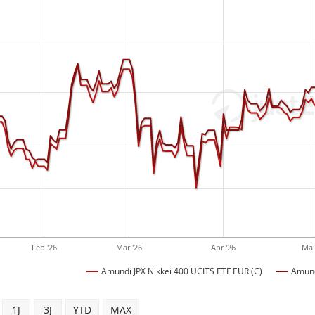
Feb '26
Mar '26
Apr '26
Mai
Amundi JPX Nikkei 400 UCITS ETF EUR (C)
Amund
1J
3J
YTD
MAX