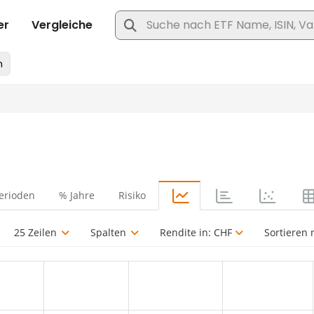
erioden
% Jahre
Risiko
25 Zeilen
Spalten
Rendite in:
CHF
Sortieren