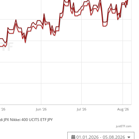
 '26
Jun '26
Jul '26
Aug '26
i JPX Nikkei 400 UCITS ETF JPY
justETF.com
01.01.2026 - 05.08.2026