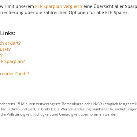
 wir mit unserem
ETF Sparplan Vergleich
eine Übersicht aller Sparp
Orientierung über die zahlreichen Optionen für alle ETF-Sparer.
Links:
ch erklärt?
ETFs?
r?
TF Sparplan?
erender Fonds?
ndestens 15 Minuten zeitverzögerte Börsenkurse oder NAVs (=täglich festgeste
 Inc.
,
etfinfo
und
justETF GmbH
. Die Wertveränderung beinhaltet Ausschüttungen
 die Vollständigkeit, Richtigkeit und Genauigkeit übernommen werden.