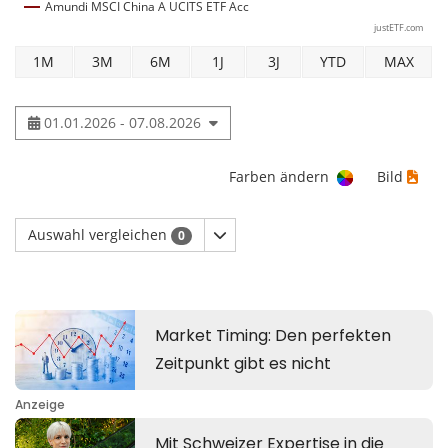
Amundi MSCI China A UCITS ETF Acc
justETF.com
1M
3M
6M
1J
3J
YTD
MAX
01.01.2026 - 07.08.2026
Farben ändern
Bild
Auswahl vergleichen
0