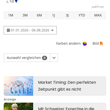
1/2
Amundi MSCI China UCITS ETF Acc
justETF.com
1M
3M
6M
1J
3J
YTD
MAX
01.01.2026 - 06.08.2026
Farben ändern
Bild
Auswahl vergleichen
0