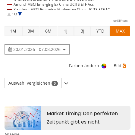
Amundi MSCI Emerging Ex China UCITS ETF Acc
Xtrackers MSCI Emerging Markets ex China UCITS ETF 1C
1/3
UBS MSCI EM ex China UCITS ETF USD acc
BNP Paribas Easy MSCI Emerging ex China UCITS ETF Acc
justETF.com
1M
3M
6M
1J
3J
YTD
MAX
20.01.2026 - 07.08.2026
Farben ändern
Bild
Auswahl vergleichen
0