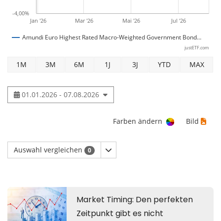
-4,00%
Jan '26
Mar '26
Mai '26
Jul '26
Amundi Euro Highest Rated Macro-Weighted Government Bond…
justETF.com
1M
3M
6M
1J
3J
YTD
MAX
01.01.2026 - 07.08.2026
Farben ändern
Bild
Auswahl vergleichen
0