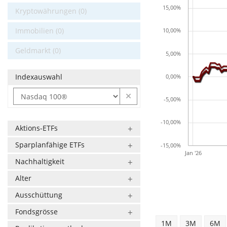
15,00%
Kryptowährungen (0)
Immobilien (0)
10,00%
Geldmarkt (0)
5,00%
Indexauswahl
0,00%
-5,00%
-10,00%
Aktions-ETFs
Sparplanfähige ETFs
-15,00%
Jan '26
Nachhaltigkeit
Alter
Ausschüttung
Fondsgrösse
1M
3M
6M