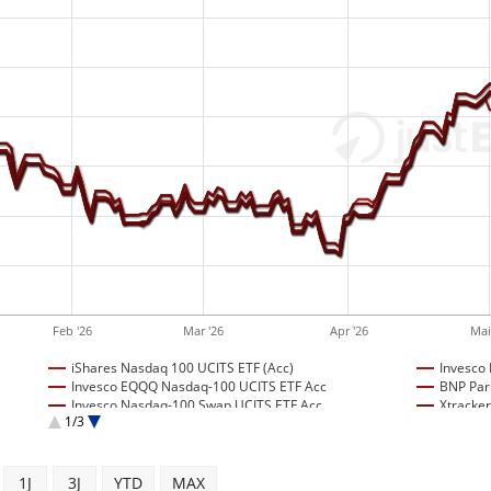
Feb '26
Mar '26
Apr '26
Mai
iShares Nasdaq 100 UCITS ETF (Acc)
Invesco
Invesco EQQQ Nasdaq-100 UCITS ETF Acc
BNP Par
Invesco Nasdaq-100 Swap UCITS ETF Acc
Xtracke
1/3
Amundi Core Nasdaq-100 Swap UCITS ETF Dist
iShares
Invesco Nasdaq-100 Swap UCITS ETF Dist
UBS Nas
Xtrackers Nasdaq 100 Swap UCITS ETF - 1C
1J
3J
YTD
MAX