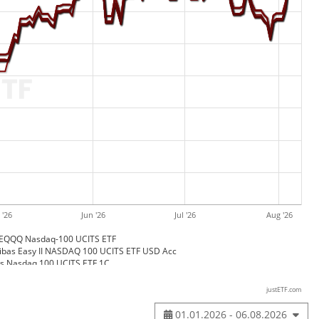
 '26
Jun '26
Jul '26
Aug '26
 EQQQ Nasdaq-100 UCITS ETF
ibas Easy II NASDAQ 100 UCITS ETF USD Acc
rs Nasdaq 100 UCITS ETF 1C
 NASDAQ 100 Swap UCITS ETF USD (Acc)
daq-100 UCITS ETF USD dis
justETF.com
01.01.2026 - 06.08.2026