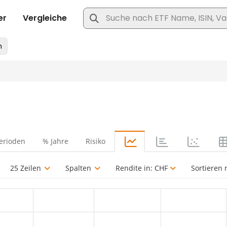
erioden
% Jahre
Risiko
25 Zeilen
Spalten
Rendite in:
CHF
Sortieren