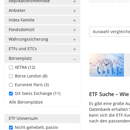
Replikationsmethode
Anbieter
Index Familie
Fondsdomizil
Auswahl vergleich
Währungssicherung
ETFs und ETCs
Börsenplatz
XETRA (12)
Börse London (8)
Euronext Paris (3)
SIX Swiss Exchange (11)
ETF Suche – Wie 
Alle Börsenplätze
Es gibt eine große A
Datenbank erhalten S
kann sich die ETF-S
ETF Universum
nach den passenden E
Nicht-gehebelt, passiv