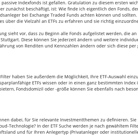
 passive Indexfonds ist gefallen. Gratulation zu diesem ersten wic
ger zunächst beschäftigt, ist: Wie finde ich eigentlich den Fonds, de
ondsanleger bei Exchange Traded Funds achten können und sollten. 
les über die Vielzahl an ETFs zu erfahren und sie richtig einzuordn
ung sieht vor, dass zu Beginn alle Fonds aufgelistet werden, die a
 Stuttgart. Diese können Sie jederzeit ändern und weitere indivi
Währung von Renditen und Kennzahlen ändern oder sich diese per
Filter haben Sie außerdem die Möglichkeit, Ihre ETF-Auswahl einz
parplanfähige ETFs wissen oder in einen ganz bestimmten Index 
bietern, Fondsdomizil oder -größe können Sie ebenfalls nach beso
Ihnen dabei, für Sie relevante Investmentthemen zu definieren. Sie 
ud-Technologie? In der ETF Suche werden je nach gewähltem Filte
sland und für Ihren Anlegertyp (Privatanleger oder institutionelle