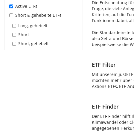
Die Entscheidung für
Active ETFs
Frage, die viele Anle
Kriterien, auf die F
Short & gehebelte ETFs
Funktionen dabei, al
Long, gehebelt
Die Standardeinstell
Short
also Xetra und Börse
Short, gehebelt
beispielsweise die 
ETF Filter
Mit unserem justETF 
möchten mehr über s
Aktions-ETFs, ETF-An
ETF Finder
Der ETF Finder hilft 
Klimawandel oder Clo
angegebenen Herkunft