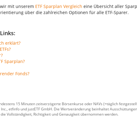
 wir mit unserem
ETF Sparplan Vergleich
eine Übersicht aller Sparp
Orientierung über die zahlreichen Optionen für alle ETF-Sparer.
Links:
ch erklärt?
ETFs?
r?
TF Sparplan?
erender Fonds?
ndestens 15 Minuten zeitverzögerte Börsenkurse oder NAVs (=täglich festgeste
 Inc.
,
etfinfo
und
justETF GmbH
. Die Wertveränderung beinhaltet Ausschüttungen
 die Vollständigkeit, Richtigkeit und Genauigkeit übernommen werden.