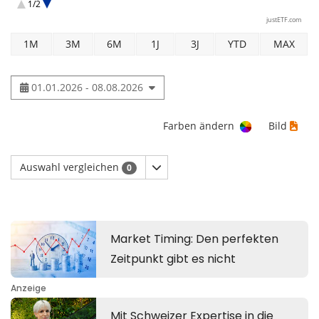
1/2
Amundi Japan TOPIX II UCITS ETF EUR Dist
justETF.com
1M
3M
6M
1J
3J
YTD
MAX
01.01.2026 - 08.08.2026
Farben ändern
Bild
Auswahl vergleichen
0