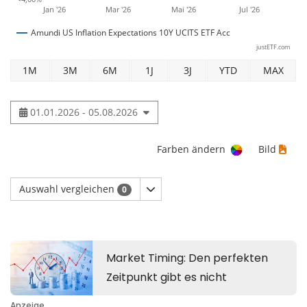
Jan '26
Mar '26
Mai '26
Jul '26
Amundi US Inflation Expectations 10Y UCITS ETF Acc
justETF.com
1M
3M
6M
1J
3J
YTD
MAX
01.01.2026 - 05.08.2026
Farben ändern
Bild
Auswahl vergleichen
0