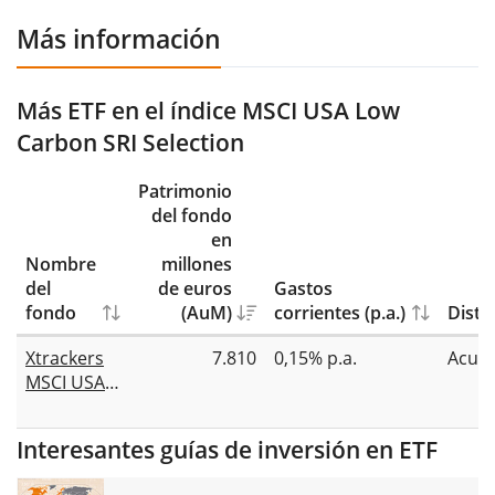
Más información
Más ETF en el índice MSCI USA Low
Carbon SRI Selection
Patrimonio
del fondo
en
Nombre
millones
del
de euros
Gastos
fondo
(AuM)
corrientes (p.a.)
Distr
Xtrackers
7.810
0,15% p.a.
Acum
MSCI USA
ESG UCITS
ETF 1C
Interesantes guías de inversión en ETF