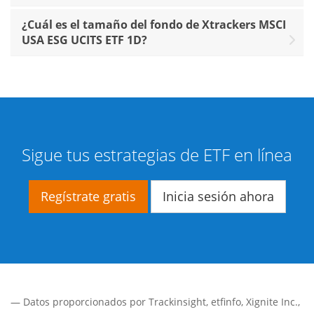
¿Cuál es el tamaño del fondo de Xtrackers MSCI
USA ESG UCITS ETF 1D?
Sigue tus estrategias de ETF en línea
Regístrate gratis
Inicia sesión ahora
— Datos proporcionados por
Trackinsight
,
etfinfo
,
Xignite Inc.
,