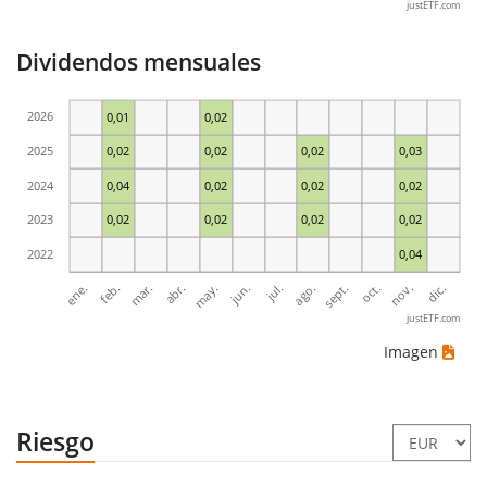
justETF.com
Dividendos mensuales
2026
0,01
0,02
2025
0,02
0,02
0,02
0,03
2024
0,04
0,02
0,02
0,02
2023
0,02
0,02
0,02
0,02
2022
0,04
ene.
abr.
jul.
oct.
mar.
jun.
sept.
dic.
feb.
may.
ago.
nov.
justETF.com
Imagen
Riesgo