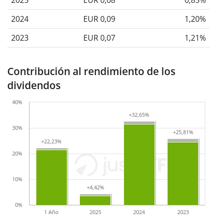
2024
EUR 0,09
1,20%
2023
EUR 0,07
1,21%
Contribución al rendimiento de los
dividendos
40%
+32,65%
+32,65%
30%
+25,81%
+25,81%
+22,23%
+22,23%
20%
10%
+4,42%
+4,42%
0%
1 Año
2025
2024
2023