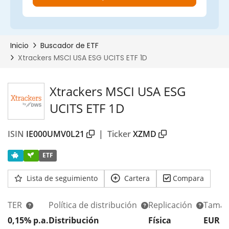
Xtrackers MSCI USA ESG
UCITS ETF 1D
ISIN
IE000UMV0L21
|
Ticker
XZMD
ETF
Lista de seguimiento
Cartera
Compara
TER
Política de distribución
Replicación
Tamañ
0,15% p.a.
Distribución
Física
EUR 2