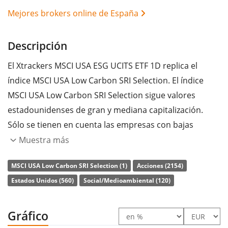
Mejores brokers online de España
Descripción
El Xtrackers MSCI USA ESG UCITS ETF 1D replica el
índice MSCI USA Low Carbon SRI Selection. El índice
MSCI USA Low Carbon SRI Selection sigue valores
estadounidenses de gran y mediana capitalización.
Sólo se tienen en cuenta las empresas con bajas
emisiones de carbono y una elevada calificación ESG
Muestra más
(medioambiental, social y de gobernanza). El índice de
MSCI USA Low Carbon SRI Selection (1)
Acciones (2154)
referencia es el MSCI USA.
Estados Unidos (560)
Social/Medioambiental (120)
La
ratio de gastos totales
(TER) del ETF es del
0,15%
p.a.
. El Xtrackers MSCI USA ESG UCITS ETF 1D es el
Gráfico
único ETF que sigue el índice MSCI USA Low Carbon SRI