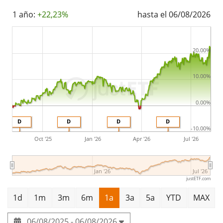
Selection. El ETF replica la rentabilidad del índice
1 año:
+22,23%
hasta el 06/08/2026
subyacente comprando todos los componentes del
índice (réplica completa). Los dividendos del ETF se
distribuyen
a los inversores (Trimestral).
20.00%
El Xtrackers MSCI USA ESG UCITS ETF 1D tiene
286m
10.00%
Euro de activos gestionados
. El ETF se
lanzó el 20 de
abril de 2022
y está
domiciliado en Irlanda
.
0.00%
D
D
D
D
-10.00%
Oct '25
Jan '26
Apr '26
Jul '26
Jan '26
Jul '26
justETF.com
1d
1m
3m
6m
1a
3a
5a
YTD
MAX
06/08/2025 - 06/08/2026