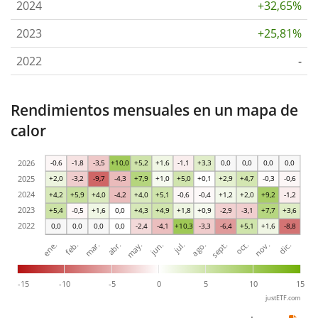
2024
+32,65%
2023
+25,81%
2022
-
Rendimientos mensuales en un mapa de
calor
2026
-0,6
-1,8
-3,5
+10,0
+5,2
+1,6
-1,1
+3,3
0,0
0,0
0,0
0,0
2025
+2,0
-3,2
-9,7
-4,3
+7,9
+1,0
+5,0
+0,1
+2,9
+4,7
-0,3
-0,6
2024
+4,2
+5,9
+4,0
-4,2
+4,0
+5,1
-0,6
-0,4
+1,2
+2,0
+9,2
-1,2
2023
+5,4
-0,5
+1,6
0,0
+4,3
+4,9
+1,8
+0,9
-2,9
-3,1
+7,7
+3,6
2022
0,0
0,0
0,0
0,0
-2,4
-4,1
+10,3
-3,3
-6,4
+5,1
+1,6
-8,8
ene.
abr.
jul.
oct.
mar.
jun.
sept.
dic.
feb.
may.
ago.
nov.
-15
-10
-5
0
5
10
15
justETF.com