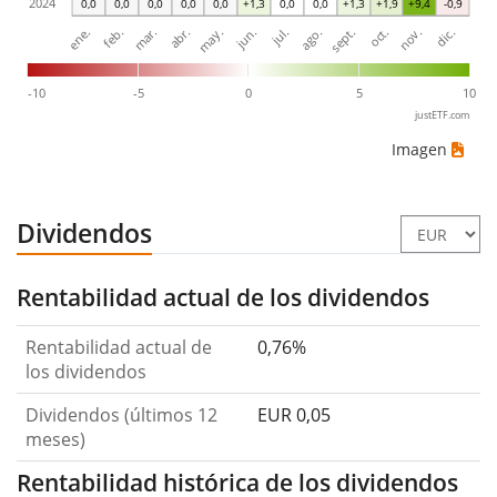
2024
0,0
0,0
0,0
0,0
0,0
+1,3
0,0
0,0
+1,3
+1,9
+9,4
-0,9
mar.
jun.
sept.
dic.
ene.
abr.
jul.
oct.
feb.
may.
ago.
nov.
-10
-5
0
5
10
justETF.com
Imagen
Dividendos
Rentabilidad actual de los dividendos
Rentabilidad actual de
0,76%
los dividendos
Dividendos (últimos 12
EUR 0,05
meses)
Rentabilidad histórica de los dividendos