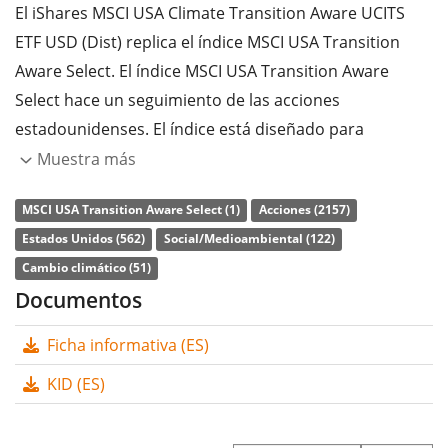
El iShares MSCI USA Climate Transition Aware UCITS
ETF USD (Dist) replica el índice MSCI USA Transition
Aware Select. El índice MSCI USA Transition Aware
Select hace un seguimiento de las acciones
estadounidenses. El índice está diseñado para
representar a empresas que contribuyen a la
Muestra más
transición climática. Los valores incluidos se filtran
MSCI USA Transition Aware Select (1)
Acciones (2157)
según criterios ASG (medioambientales, sociales y de
Estados Unidos (562)
Social/Medioambiental (122)
gobierno corporativo). El índice de referencia es el
Cambio climático (51)
MSCI USA.
Documentos
La
ratio de gastos totales
(TER) del ETF es del
0,07%
Ficha informativa (ES)
p.a.
. El iShares MSCI USA Climate Transition Aware
UCITS ETF USD (Dist) es el único ETF que sigue el índice
KID (ES)
MSCI USA Transition Aware Select. El ETF replica la
rentabilidad del índice subyacente comprando todos