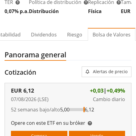
TER
Política de distribución
Replicación
Tamañ
0,07% p.a.
Distribución
Física
EUR 1
tabilidad
Dividendos
Riesgo
Bolsa de Valores
Panorama general
Cotización
Alertas de precio
EUR
6,12
+0,03
|
+0,49%
07/08/2026 (LSE)
Cambio diario
52 semanas bajo/alto
5,00
6,12
Opere con este ETF en su bróker
Compra
Vende