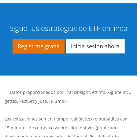
Sigue tus estrategias de ETF en línea
Regístrate gratis
Inicia sesión ahora
— Datos proporcionados por
Trackinsight
,
etfinfo
,
Xignite Inc.
,
gettex
,
FactSet
y justETF GmbH.
Las cotizaciones son en tiempo real (gettex) o bursátiles con
15 minutos de retraso o valores liquidativos (publicados
diariamente por el proveedor del fondo). Por defecto, los