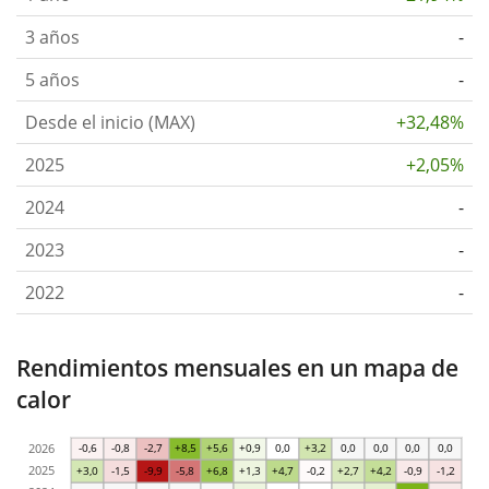
3 años
-
5 años
-
Desde el inicio (MAX)
+32,48%
2025
+2,05%
2024
-
2023
-
2022
-
Rendimientos mensuales en un mapa de
calor
2026
-0,6
-0,8
-2,7
+8,5
+5,6
+0,9
0,0
+3,2
0,0
0,0
0,0
0,0
2025
+3,0
-1,5
-9,9
-5,8
+6,8
+1,3
+4,7
-0,2
+2,7
+4,2
-0,9
-1,2