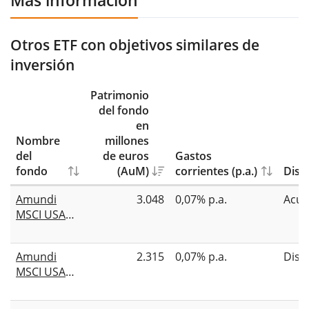
Más información
Otros ETF con objetivos similares de
inversión
Patrimonio
del fondo
en
Nombre
millones
del
de euros
Gastos
fondo
(AuM)
corrientes (p.a.)
Dist
Amundi
3.048
0,07% p.a.
Acum
MSCI USA
ESG Broad
Transition
Amundi
2.315
0,07% p.a.
Dist
UCITS ETF
MSCI USA
Acc
ESG Broad
Transition