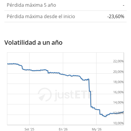
Pérdida máxima 5 año
-
Pérdida máxima desde el inicio
-23,60%
Volatilidad a un año
22,00%
20,00%
18,00%
16,00%
14,00%
12,00%
10,00%
Set '25
En '26
My '26