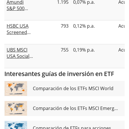
Amundi
1.195
0,07% p.a.
Acum
UCITS ETF
S&P 500
Dist
Climate
Paris
HSBC USA
793
0,12% p.a.
Acum
Aligned
Screened
UCITS ETF
Equity
Acc
UCITS ETF
UBS MSCI
755
0,19% p.a.
Acum
USD
USA Socially
Responsible
UCITS ETF
Interesantes guías de inversión en ETF
USD acc
Comparación de los ETFs MSCI World
Comparación de los ETFs MSCI Emerging Markets
Comparación de ETFs para acciones de dividendos globales