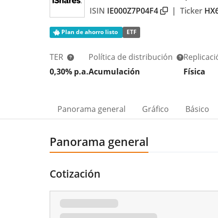
ISIN
IE000Z7P04F4
|
Ticker
HX
Plan de ahorro listo
ETF
TER
Política de distribución
Replicac
0,30% p.a.
Acumulación
Física
Panorama general
Gráfico
Básico
Panorama general
Cotización