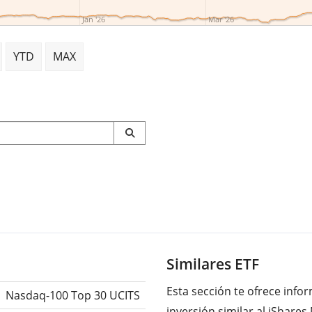
Jan '26
Mar '26
YTD
MAX
Similares ETF
Esta sección te ofrece inf
Nasdaq-100 Top 30 UCITS
inversión similar al iShare