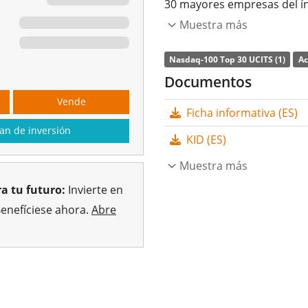
30 mayores empresas del í
Muestra más
La
ratio de gastos totales
(
Nasdaq 100 Top 30 UCITS ETF
Nasdaq-100 Top 30 UCITS (1)
Ac
índice Nasdaq-100 Top 30 UCI
Documentos
subyacente comprando todo
Vende
Ficha informativa (ES)
completa). Los dividendos 
an de inversión
KID (ES)
El iShares Nasdaq 100 Top 
46m Euro de activos gest
Muestra más
2025
y está
domiciliado en
a tu futuro:
Invierte en
Benefíciese ahora.
Abre