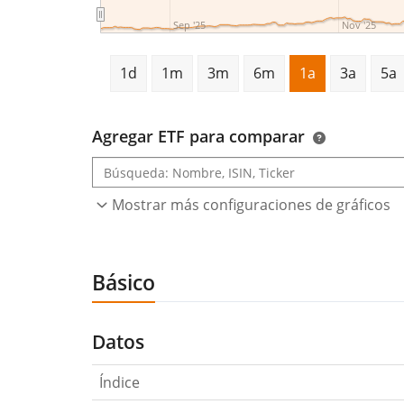
Sep '25
Nov '25
1d
1m
3m
6m
1a
3a
5a
Agregar ETF para comparar
Mostrar más configuraciones de gráficos
Básico
Datos
Índice