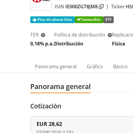
ISIN
IE000ZGT8JM8
|
Ticker
HS
Plan de ahorro listo
Sostenible
ETF
TER
Política de distribución
Replicac
0,18% p.a.
Distribución
Física
Panorama general
Gráfico
Básico
Panorama general
Cotización
EUR
28,62
07/08/2026 (LSE)