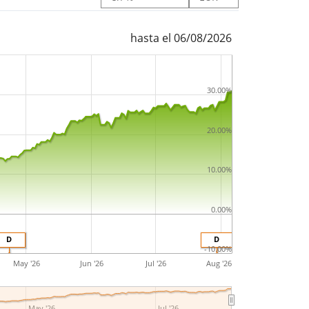
iado en Irlanda
.
hasta el 06/08/2026
30.00%
20.00%
10.00%
0.00%
D
D
-10.00%
May '26
Jun '26
Jul '26
Aug '26
May '26
Jul '26