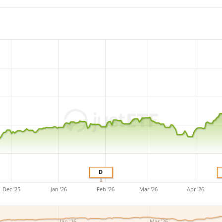
julio de 2022
y está
domicil
D
Dec '25
Jan '26
Feb '26
Mar '26
Apr '26
Jan '26
Mar '26