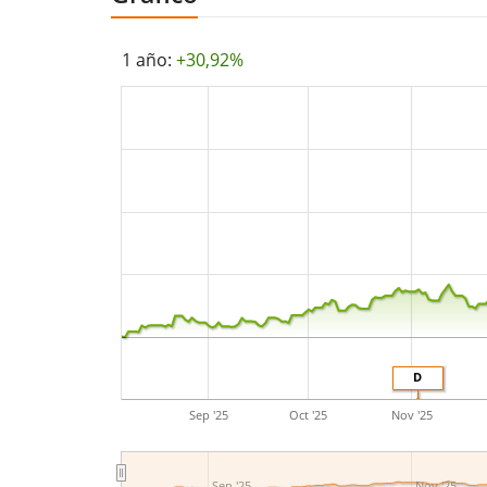
1 año:
+30,92%
D
Sep '25
Oct '25
Nov '25
Sep '25
Nov '25