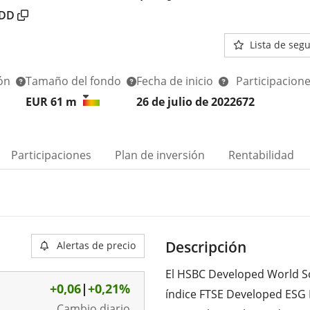
DD
Lista de seg
ión
Tamaño del fondo
Fecha de inicio
Participacion
EUR 61
m
26 de julio de 2022
672
Participaciones
Plan de inversión
Rentabilidad
Descripción
Alertas de precio
El HSBC Developed World Sc
+0,06
|
+0,21%
índice FTSE Developed ESG
Cambio diario