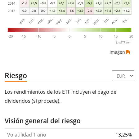
2014
-1,6
+3,5
+0,8
-0,3
+4,1
+2,6
-0,3
+5,7
+1,4
+2,7
+2,5
+3,6
2013
0,0
0,0
0,0
+1,5
+3,4
-1,6
+3,9
-2,5
+2,0
+3,4
+2,8
+1,2
ene.
abr.
jul.
oct.
mar.
jun.
sept.
dic.
feb.
may.
ago.
nov.
-20
-15
-10
-5
0
5
10
15
20
justETF.com
Imagen
Riesgo
Los rendimientos de los ETF incluyen el pago de
dividendos (si procede).
Visión general del riesgo
Volatilidad 1 año
13,25%