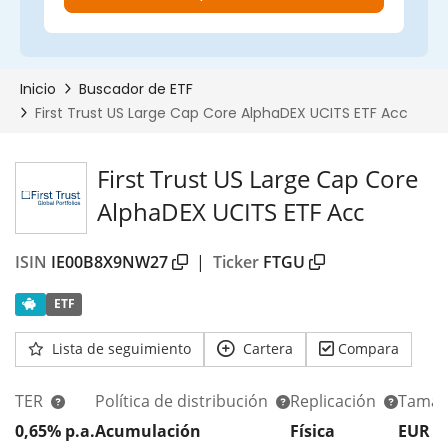
First Trust US Large Cap Core
AlphaDEX UCITS ETF Acc
ISIN
IE00B8X9NW27
|
Ticker
FTGU
ETF
Lista de seguimiento
Cartera
Compara
TER
Política de distribución
Replicación
Tamañ
0,65% p.a.
Acumulación
Física
EUR 1