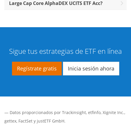
Large Cap Core AlphaDEX UCITS ETF Acc?
Sigue tus estrategias de ETF en línea
Regístrate gratis
Inicia sesión ahora
— Datos proporcionados por
Trackinsight
,
etfinfo
,
Xignite Inc.
,
gettex
,
FactSet
y justETF GmbH.