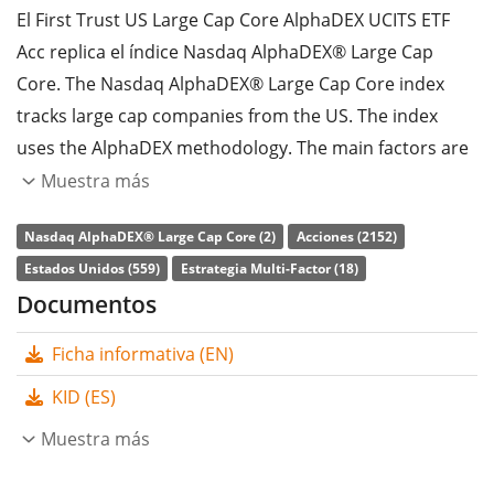
El First Trust US Large Cap Core AlphaDEX UCITS ETF
Acc replica el índice Nasdaq AlphaDEX® Large Cap
Core. The Nasdaq AlphaDEX® Large Cap Core index
tracks large cap companies from the US. The index
uses the AlphaDEX methodology. The main factors are
Growth and Value.
Muestra más
La
ratio de gastos totales
(TER) del ETF es del
0,65%
Nasdaq AlphaDEX® Large Cap Core (2)
Acciones (2152)
p.a.
. El First Trust US Large Cap Core AlphaDEX UCITS
Estados Unidos (559)
Estrategia Multi-Factor (18)
ETF Acc es el ETF más barato y más grande que sigue el
Documentos
índice Nasdaq AlphaDEX® Large Cap Core. El ETF
Ficha informativa (EN)
replica la rentabilidad del índice subyacente
comprando todos los componentes del índice (réplica
KID (ES)
completa). Los dividendos del ETF se
acumulan
y se
Muestra más
reinvierten en el ETF.