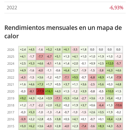
2022
-6,93%
Rendimientos mensuales en un mapa de
calor
2026
+2,4
+4,5
-1,6
+5,2
+3,8
+6,1
-3,5
+1,8
0,0
0,0
0,0
0,0
2025
+4,1
-1,7
-7,7
-6,7
+5,1
+1,3
+4,1
+1,0
+1,0
+1,9
+1,0
-1,2
2024
+2,5
+5,3
+4,6
-4,1
+1,6
+1,4
+2,0
-0,1
+0,9
+2,5
+12,0
-5,7
2023
+4,9
-1,6
-4,0
-1,1
-0,6
+6,4
+2,7
-1,9
-1,5
-3,8
+6,3
+4,6
2022
-4,3
-1,5
+3,6
-1,2
+0,7
-7,1
+9,5
-0,7
-6,8
+8,9
+1,4
-7,9
2021
+1,6
+4,6
+7,3
+1,7
+0,5
+3,7
+1,1
+3,6
-2,5
+5,6
+0,3
+4,8
2020
-0,3
-8,1
-17,9
+16,1
+4,0
+1,5
-1,2
+3,9
-0,8
-0,5
+10,0
+1,5
2019
+9,2
+4,3
+2,4
+3,9
-7,1
+5,5
+3,4
-2,7
+3,6
-1,3
+5,4
+0,2
2018
+1,2
-1,7
-2,2
+2,0
+5,2
+0,2
+1,9
+3,7
+0,6
-6,4
+1,3
-10,6
2017
-0,3
+5,3
-1,0
-1,3
-1,4
-0,7
-1,0
-1,5
+2,6
+3,5
+1,9
-0,2
2016
-5,9
+2,2
+2,8
-0,5
+3,8
+0,5
+4,1
+0,1
-0,7
+0,1
+8,4
+2,8
2015
+5,0
+6,2
+3,6
-4,0
+2,8
-4,0
+2,3
-7,4
-3,6
+8,3
+4,3
-5,3