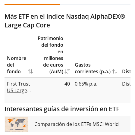
Más ETF en el índice Nasdaq AlphaDEX®
Large Cap Core
Patrimonio
del fondo
en
Nombre
millones
del
de euros
Gastos
fondo
(AuM)
corrientes (p.a.)
Distr
First Trust
40
0,65% p.a.
Distr
US Large
Cap Core
AlphaDEX
Interesantes guías de inversión en ETF
UCITS ETF
Dist
Comparación de los ETFs MSCI World