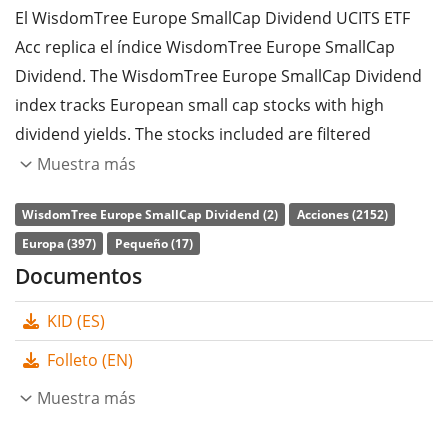
El WisdomTree Europe SmallCap Dividend UCITS ETF
Acc replica el índice WisdomTree Europe SmallCap
Dividend. The WisdomTree Europe SmallCap Dividend
index tracks European small cap stocks with high
dividend yields. The stocks included are filtered
according to ESG criteria (environmental, social and
Muestra más
corporate governance). The Index is a fundamentally
WisdomTree Europe SmallCap Dividend (2)
Acciones (2152)
weighted index.
Europa (397)
Pequeño (17)
La
ratio de gastos totales
(TER) del ETF es del
0,38%
Documentos
p.a.
. El WisdomTree Europe SmallCap Dividend UCITS
KID (ES)
ETF Acc es el ETF más barato que sigue el índice
WisdomTree Europe SmallCap Dividend. El ETF replica
Folleto (EN)
la rentabilidad del índice subyacente comprando todos
Muestra más
los componentes del índice (réplica completa). Los
dividendos del ETF se
acumulan
y se reinvierten en el