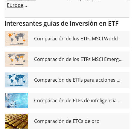
Europe
SmallCap
Dividend
Interesantes guías de inversión en ETF
UCITS ETF
Comparación de los ETFs MSCI World
Comparación de los ETFs MSCI Emerging Markets
Comparación de ETFs para acciones de dividendos globales
Comparación de ETFs de inteligencia artificial
Comparación de ETCs de oro