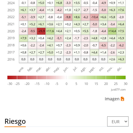
2024
-0,1
-0,8
+5,0
+0,1
+6,8
-3,3
+3,5
-0,5
-0,4
-4,9
+0,9
+1,1
2023
+6,1
+3,7
-4,4
+1,5
-4,2
+1,0
+2,7
-2,7
-1,5
-5,0
+6,3
+7,6
2022
-5,1
-3,9
+2,7
-0,8
-0,4
-9,8
+8,6
-6,2
-10,4
+6,6
+5,8
-2,0
2021
+0,1
+5,2
+6,1
+3,6
+2,1
+0,2
+4,3
+2,7
-5,0
+3,4
-3,4
+6,4
2020
-2,4
-9,5
-25,9
+11,6
+4,4
+2,1
+0,5
+5,5
-1,8
-4,4
+14,4
+7,5
2019
+7,9
+3,2
+0,4
+4,2
-5,1
+2,4
-1,7
-2,5
+4,8
+2,8
+4,4
+5,9
2018
+0,6
-2,2
-2,4
+4,1
+0,7
-2,3
+0,9
-2,0
-0,7
-6,5
-2,2
-6,2
2017
+0,8
+2,7
+2,7
+5,0
+1,2
-2,3
+1,1
-0,8
+4,4
+1,4
-2,6
+2,3
2016
0,0
0,0
0,0
0,0
0,0
0,0
0,0
0,0
0,0
0,0
+2,6
+6,3
ene.
abr.
jul.
oct.
mar.
jun.
sept.
dic.
feb.
may.
ago.
nov.
-30
-25
-20
-15
-10
-5
0
5
10
15
20
25
30
justETF.com
Imagen
Riesgo