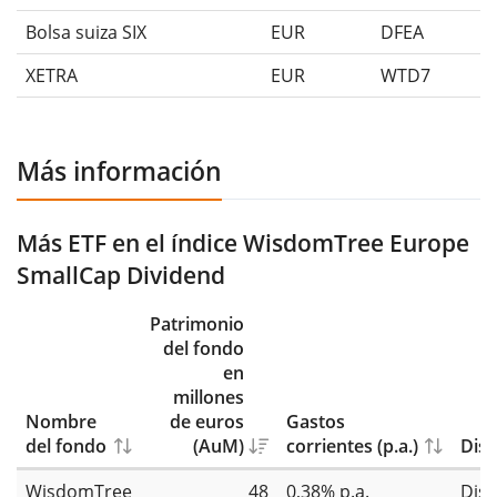
Bolsa suiza SIX
EUR
DFEA
XETRA
EUR
WTD7
Más información
Más ETF en el índice WisdomTree Europe
SmallCap Dividend
Patrimonio
del fondo
en
millones
Nombre
de euros
Gastos
del fondo
(AuM)
corrientes (p.a.)
Dist
WisdomTree
48
0,38% p.a.
Dist