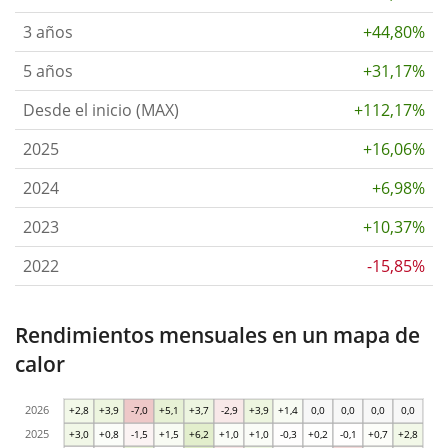
3 años
+44,80%
5 años
+31,17%
Desde el inicio (MAX)
+112,17%
2025
+16,06%
2024
+6,98%
2023
+10,37%
2022
-15,85%
Rendimientos mensuales en un mapa de
calor
2026
+2,8
+3,9
-7,0
+5,1
+3,7
-2,9
+3,9
+1,4
0,0
0,0
0,0
0,0
2025
+3,0
+0,8
-1,5
+1,5
+6,2
+1,0
+1,0
-0,3
+0,2
-0,1
+0,7
+2,8