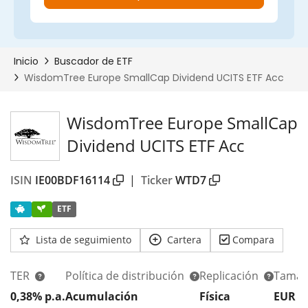
WisdomTree Europe SmallCap
Dividend UCITS ETF Acc
ISIN
IE00BDF16114
|
Ticker
WTD7
ETF
Lista de seguimiento
Cartera
Compara
TER
Política de distribución
Replicación
Tamañ
0,38% p.a.
Acumulación
Física
EUR 3