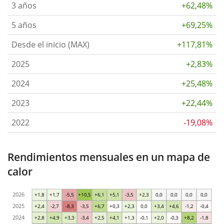
3 años
+62,48%
5 años
+69,25%
Desde el inicio (MAX)
+117,81%
2025
+2,83%
2024
+25,48%
2023
+22,44%
2022
-19,08%
Rendimientos mensuales en un mapa de
calor
2026
+1,8
+1,7
-5,5
+10,5
+6,1
+5,1
-3,5
+2,3
0,0
0,0
0,0
0,0
2025
+2,4
-2,7
-8,3
-3,5
+6,7
+0,3
+2,3
0,0
+3,4
+4,6
-1,2
-0,4
2024
+2,8
+4,9
+3,3
-3,4
+2,5
+4,1
+1,3
-0,1
+2,0
-0,3
+8,2
-1,8