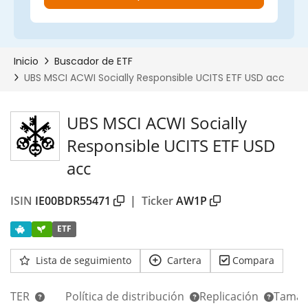
UBS MSCI ACWI Socially
Responsible UCITS ETF USD
acc
ISIN
IE00BDR55471
|
Ticker
AW1P
ETF
Lista de seguimiento
Cartera
Compara
TER
Política de distribución
Replicación
Tamañ