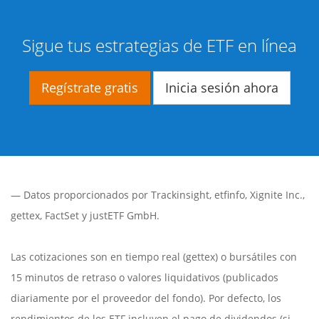
Sigue tus estrategias de ETF en línea
Regístrate gratis
Inicia sesión ahora
— Datos proporcionados por
Trackinsight
,
etfinfo
,
Xignite Inc.
,
gettex
,
FactSet
y justETF GmbH.
Las cotizaciones son en tiempo real (gettex) o bursátiles con
15 minutos de retraso o valores liquidativos (publicados
diariamente por el proveedor del fondo). Por defecto, los
rendimientos de los ETF incluyen el pago de dividendos (si