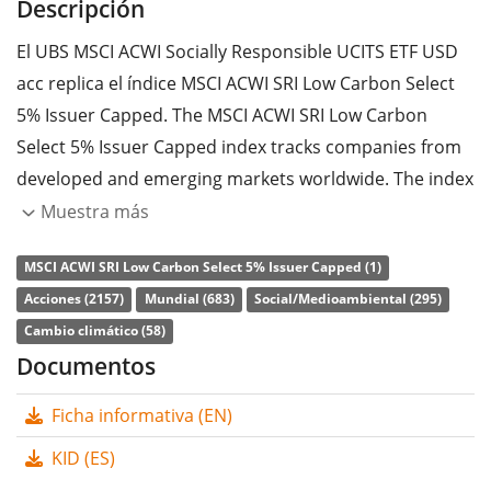
Descripción
El UBS MSCI ACWI Socially Responsible UCITS ETF USD
acc replica el índice MSCI ACWI SRI Low Carbon Select
5% Issuer Capped. The MSCI ACWI SRI Low Carbon
Select 5% Issuer Capped index tracks companies from
developed and emerging markets worldwide. The index
only considers companies with high Environmental,
Muestra más
Social and Governance (ESG) ratings relative to their
MSCI ACWI SRI Low Carbon Select 5% Issuer Capped (1)
sector peers, to ensure the inclusion of the best of
Acciones (2157)
Mundial (683)
Social/Medioambiental (295)
class companies from an ESG perspective. Companies
Cambio climático (58)
that generate significant portions of their revenues in
Documentos
non-sustainable activities are excluded. The weight of
each company is capped to 5%.
Ficha informativa (EN)
La
ratio de gastos totales
(TER) del ETF es del
0,25%
KID (ES)
p.a.
. El UBS MSCI ACWI Socially Responsible UCITS ETF