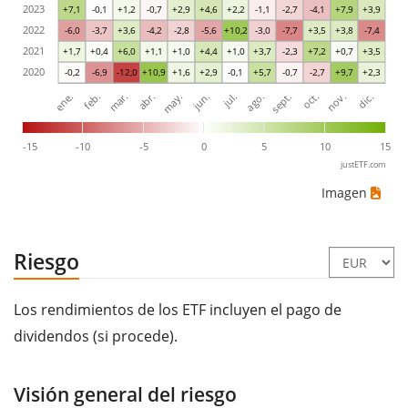
2023
+7,1
-0,1
+1,2
-0,7
+2,9
+4,6
+2,2
-1,1
-2,7
-4,1
+7,9
+3,9
2022
-6,0
-3,7
+3,6
-4,2
-2,8
-5,6
+10,2
-3,0
-7,7
+3,5
+3,8
-7,4
2021
+1,7
+0,4
+6,0
+1,1
+1,0
+4,4
+1,0
+3,7
-2,3
+7,2
+0,7
+3,5
2020
-0,2
-6,9
-12,0
+10,9
+1,6
+2,9
-0,1
+5,7
-0,7
-2,7
+9,7
+2,3
ene.
abr.
jul.
oct.
mar.
jun.
sept.
dic.
feb.
may.
ago.
nov.
-15
-10
-5
0
5
10
15
justETF.com
Imagen
Riesgo
Los rendimientos de los ETF incluyen el pago de
dividendos (si procede).
Visión general del riesgo