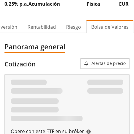
0,25% p.a.
Acumulación
Física
EUR 7
nversión
Rentabilidad
Riesgo
Bolsa de Valores
Panorama general
Cotización
Alertas de precio
Opere con este ETF en su bróker