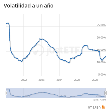
Volatilidad a un año
25,00%
20,00%
15,00%
10,00%
5,00%
2022
2023
2024
2025
2026
2022
2024
2026
justETF.com
Imagen