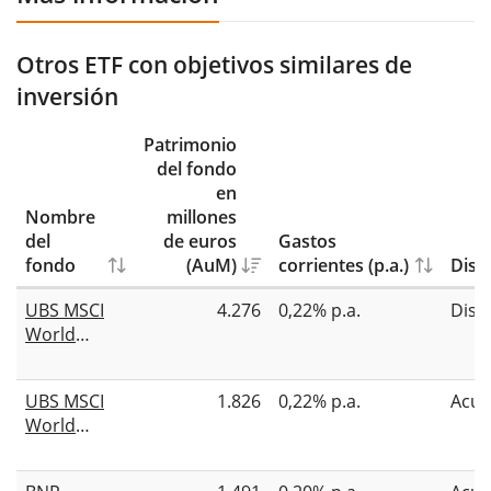
Otros ETF con objetivos similares de
inversión
Patrimonio
del fondo
en
Nombre
millones
del
de euros
Gastos
fondo
(AuM)
corrientes (p.a.)
Dist
UBS MSCI
4.276
0,22% p.a.
Dist
World
Socially
Responsible
UBS MSCI
1.826
0,22% p.a.
Acum
UCITS ETF
World
USD dis
Socially
Responsible