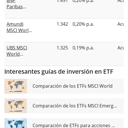
BNP
1.491
0,20% p.a.
Acum
UCITS ETF
Paribas
USD acc
Easy II MSCI
World PAB
Amundi
1.342
0,20% p.a.
Acum
UCITS ETF
MSCI World
USD Acc
Climate
Paris
UBS MSCI
1.325
0,19% p.a.
Acum
Aligned
World
UCITS ETF
Socially
Acc
Responsible
Interesantes guías de inversión en ETF
UCITS ETF
USD acc
Comparación de los ETFs MSCI World
Comparación de los ETFs MSCI Emerging Markets
Comparación de ETFs para acciones de dividendos globales