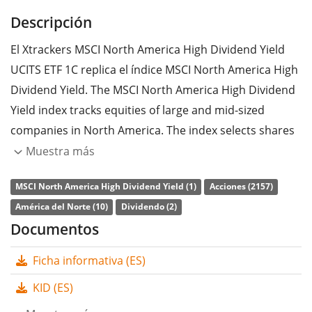
Descripción
El Xtrackers MSCI North America High Dividend Yield
UCITS ETF 1C replica el índice MSCI North America High
Dividend Yield. The MSCI North America High Dividend
Yield index tracks equities of large and mid-sized
companies in North America. The index selects shares
from MSCI North America in such a way that the
Muestra más
highest possible dividend yield is generated. Also, the
MSCI North America High Dividend Yield (1)
Acciones (2157)
sustainability of dividend payments is taken into
América del Norte (10)
Dividendo (2)
account.
Documentos
La
ratio de gastos totales
(TER) del ETF es del
0,39%
Ficha informativa (ES)
p.a.
. El Xtrackers MSCI North America High Dividend
Yield UCITS ETF 1C es el único ETF que sigue el índice
KID (ES)
MSCI North America High Dividend Yield. El ETF replica