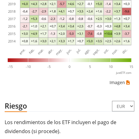
2019
+6,0
+4,3
+2,8
+2,1
-5,7
+4,6
+2,7
-0,1
+5,0
-1,4
+3,4
+0,3
2018
-0,4
-2,7
-2,9
+1,8
+4,1
+0,7
+3,5
+2,4
+1,6
-2,2
+3,7
-9,6
2017
-1,2
+5,3
-0,6
-2,3
-1,2
-0,8
-0,8
-0,6
+2,5
+3,0
+1,3
+0,7
2016
-2,1
+1,0
+2,1
+0,7
+3,4
+3,4
+2,5
-0,7
-0,3
+0,3
+4,8
+3,4
2015
+3,0
+4,9
+1,7
-1,3
+2,0
-5,0
+3,1
-7,6
-0,8
+10,6
+3,9
-3,7
2014
+0,8
+1,6
+3,0
+2,1
+3,3
+1,7
+0,7
+5,0
+3,5
+2,5
+2,6
+1,6
mar.
jun.
sept.
dic.
ene.
abr.
jul.
oct.
feb.
may.
ago.
nov.
-15
-10
-5
0
5
10
15
justETF.com
Imagen
Riesgo
Los rendimientos de los ETF incluyen el pago de
dividendos (si procede).