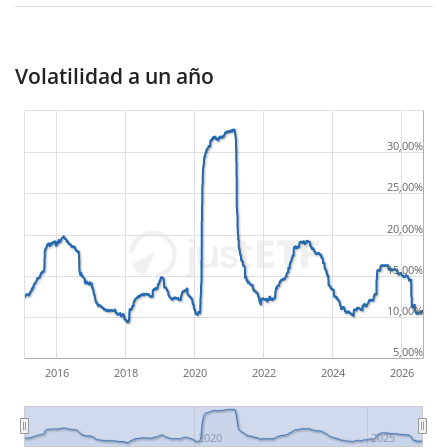
Volatilidad a un año
30,00%
25,00%
20,00%
15,00%
10,00%
5,00%
2016
2018
2020
2022
2024
2026
2020
2025