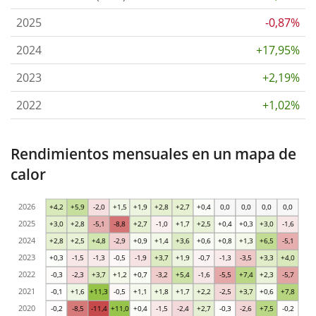
2025
-0,87%
2024
+17,95%
2023
+2,19%
2022
+1,02%
Rendimientos mensuales en un mapa de
calor
2026
+4,2
+5,9
-2,0
+1,5
+1,9
+2,8
+2,7
+0,4
0,0
0,0
0,0
0,0
2025
+3,0
+2,8
-5,1
-8,8
+2,7
-1,0
+1,7
+2,5
+0,4
+0,3
+3,0
-1,6
2024
+2,8
+2,5
+4,8
-2,9
+0,9
+1,4
+3,6
+0,6
+0,8
+1,3
+6,5
-5,1
2023
+0,3
-1,5
-1,3
-0,5
-1,9
+3,7
+1,9
-0,7
-1,3
-3,5
+3,3
+4,0
2022
-0,3
-2,3
+3,7
+1,2
+0,7
-3,2
+5,4
-1,6
-5,5
+7,4
+2,3
-5,7
2021
-0,1
+1,6
+11,3
-0,5
+1,1
+1,8
+1,7
+2,2
-2,5
+3,7
+0,6
+7,8
2020
-0,2
-8,5
-11,4
+11,0
+0,4
-1,5
-2,4
+2,7
-0,3
-2,6
+7,5
-0,2