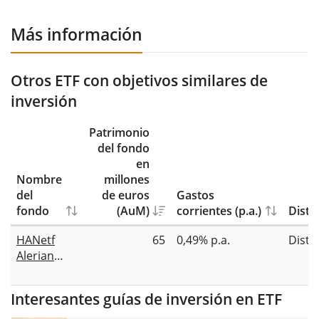
Más información
Otros ETF con objetivos similares de
inversión
Patrimonio
del fondo
en
Nombre
millones
del
de euros
Gastos
fondo
(AuM)
corrientes (p.a.)
Distr
HANetf
65
0,49% p.a.
Distr
Alerian
Midstream
Energy
Interesantes guías de inversión en ETF
Dividend
UCITS ETF