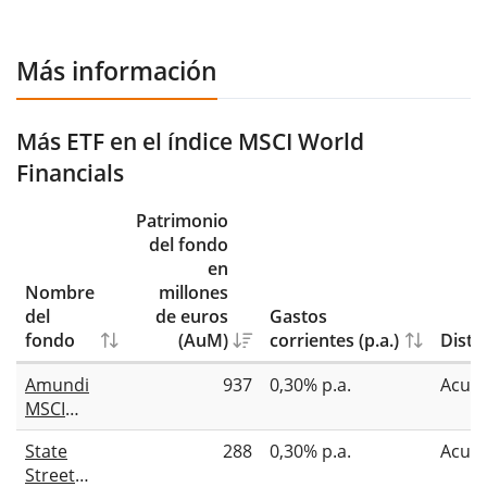
Más información
Más ETF en el índice MSCI World
Financials
Patrimonio
del fondo
en
Nombre
millones
del
de euros
Gastos
fondo
(AuM)
corrientes (p.a.)
Distr
Amundi
937
0,30% p.a.
Acum
MSCI
World
State
288
0,30% p.a.
Acum
Financials
Street
UCITS ETF