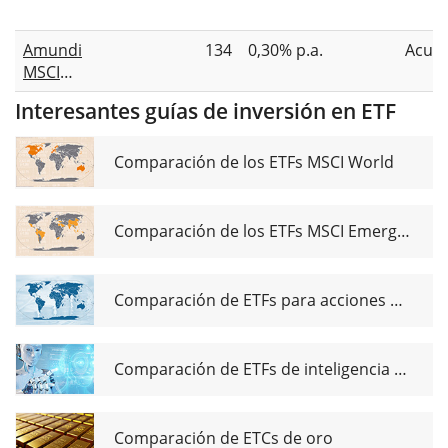
SPDR MSCI
USD Acc
World
Amundi
134
0,30% p.a.
Acum
Financials
MSCI
UCITS ETF
World
USD
Interesantes guías de inversión en ETF
Financials
UCITS ETF
EUR Acc
Comparación de los ETFs MSCI World
Comparación de los ETFs MSCI Emerging Markets
Comparación de ETFs para acciones de dividendos globales
Comparación de ETFs de inteligencia artificial
Comparación de ETCs de oro