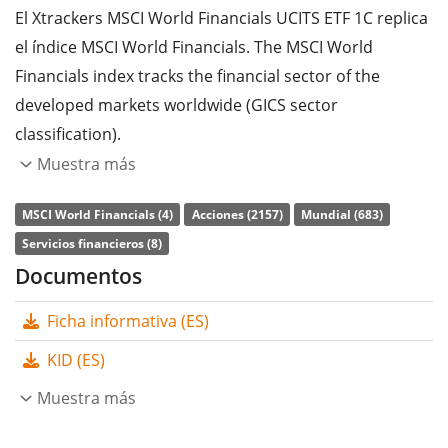
El Xtrackers MSCI World Financials UCITS ETF 1C replica
el índice MSCI World Financials. The MSCI World
Financials index tracks the financial sector of the
developed markets worldwide (GICS sector
classification).
Muestra más
La
ratio de gastos totales
(TER) del ETF es del
0,25%
p.a.
. El Xtrackers MSCI World Financials UCITS ETF 1C es
MSCI World Financials (4)
Acciones (2157)
Mundial (683)
el ETF más barato y más grande que sigue el índice
Servicios financieros (8)
MSCI World Financials. El ETF replica la rentabilidad del
Documentos
índice subyacente comprando todos los componentes
Ficha informativa (ES)
del índice (réplica completa). Los dividendos del ETF se
acumulan
y se reinvierten en el ETF.
KID (ES)
El Xtrackers MSCI World Financials UCITS ETF 1C es un
Muestra más
ETF muy grande con
1.235m Euro de activos