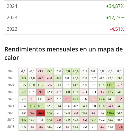
2024
+34,87%
2023
+12,23%
2022
-4,51%
Rendimientos mensuales en un mapa de
calor
2026
-1,1
-0,4
-3,7
+5,9
+1,0
+5,8
+5,6
+1,1
0,0
0,0
0,0
0,0
2025
+6,5
+1,8
-6,0
-4,4
+6,1
0,0
+3,0
+1,8
+0,2
-0,4
+2,0
+3,0
2024
+3,5
+3,8
+5,2
-2,6
+3,3
+0,1
+4,5
+1,0
+0,1
+3,5
+11,3
-2,7
2023
+7,1
+0,1
-9,9
+2,1
-1,7
+4,8
+3,8
-2,3
+0,3
-3,7
+7,7
+4,8
2022
+2,1
-3,0
+1,5
-4,2
+1,2
-7,5
+7,0
-0,6
-5,9
+7,4
+4,0
-5,2
2021
-0,4
+10,2
+8,0
+2,2
+3,4
-0,4
-0,2
+4,1
+0,8
+5,8
-4,1
+4,6
2020
-1,0
-9,2
-22,2
+7,9
-0,1
+2,4
-3,3
+4,4
-3,6
-1,2
+16,5
+2,7
2019
+8,5
+3,7
-1,1
+7,3
-6,0
+3,9
+2,4
-4,2
+6,7
+0,2
+4,5
+0,7
2018
+1,6
-1,8
-4,9
+3,0
-0,2
-1,5
+3,6
-0,2
+0,1
-4,5
+1,1
-10,5