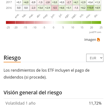
2017
+0,1
+4,0
-0,9
-1,5
-2,8
+3,0
+0,5
-2,7
+4,1
+2,9
+0,4
+1,3
2016
0,0
0,0
-2,3
+3,4
+2,9
-5,5
+4,6
+3,1
-1,5
+4,2
+10,9
+4,9
ene.
abr.
jul.
oct.
mar.
jun.
sept.
dic.
feb.
may.
ago.
nov.
-25
-20
-15
-10
-5
0
5
10
15
20
25
justETF.com
Imagen
Riesgo
Los rendimientos de los ETF incluyen el pago de
dividendos (si procede).
Visión general del riesgo
Volatilidad 1 año
11,72%