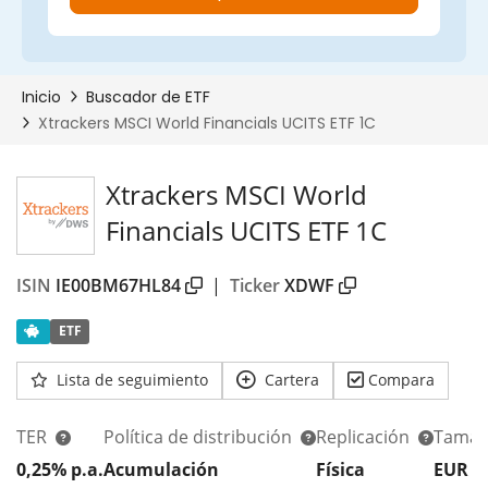
Xtrackers MSCI World
Financials UCITS ETF 1C
ISIN
IE00BM67HL84
|
Ticker
XDWF
ETF
Lista de seguimiento
Cartera
Compara
TER
Política de distribución
Replicación
Tamañ
0,25% p.a.
Acumulación
Física
EUR 1